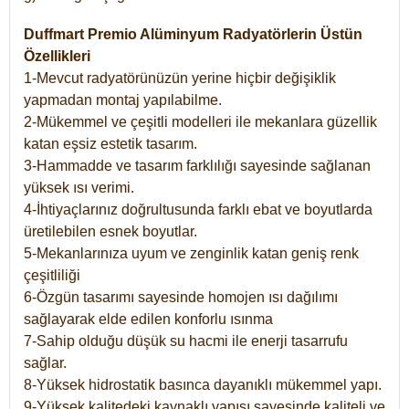
Duffmart Premio Alüminyum Radyatörlerin Üstün
Özellikleri
1-Mevcut radyatörünüzün yerine hiçbir değişiklik
yapmadan montaj yapılabilme.
2-Mükemmel ve çeşitli modelleri ile mekanlara güzellik
katan eşsiz estetik tasarım.
3-Hammadde ve tasarım farklılığı sayesinde sağlanan
yüksek ısı verimi.
4-İhtiyaçlarınız doğrultusunda farklı ebat ve boyutlarda
üretilebilen esnek boyutlar.
5-Mekanlarınıza uyum ve zenginlik katan geniş renk
çeşitliliği
6-Özgün tasarımı sayesinde homojen ısı dağılımı
sağlayarak elde edilen konforlu ısınma
7-Sahip olduğu düşük su hacmi ile enerji tasarrufu
sağlar.
8-Yüksek hidrostatik basınca dayanıklı mükemmel yapı.
9-Yüksek kalitedeki kaynaklı yapısı sayesinde kaliteli ve