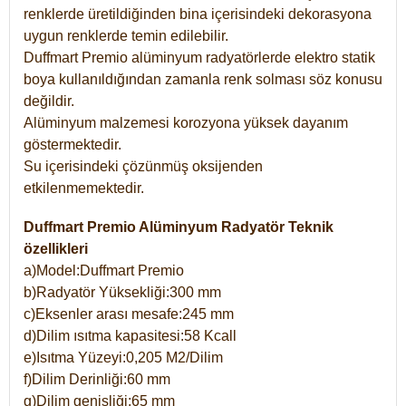
renklerde üretildiğinden bina içerisindeki dekorasyona
uygun renklerde temin edilebilir.
Duffmart Premio alüminyum radyatörlerde elektro statik
boya kullanıldığından zamanla renk solması söz konusu
değildir.
Alüminyum malzemesi korozyona yüksek dayanım
göstermektedir.
Su içerisindeki çözünmüş oksijenden
etkilenmemektedir.
Duffmart Premio Alüminyum Radyatör Teknik
özellikleri
a)Model:Duffmart Premio
b)Radyatör Yüksekliği:300 mm
c)Eksenler arası mesafe:245 mm
d)Dilim ısıtma kapasitesi:58 Kcall
e)Isıtma Yüzeyi:0,205 M2/Dilim
f)Dilim Derinliği:60 mm
g)Dilim genişliği:65 mm