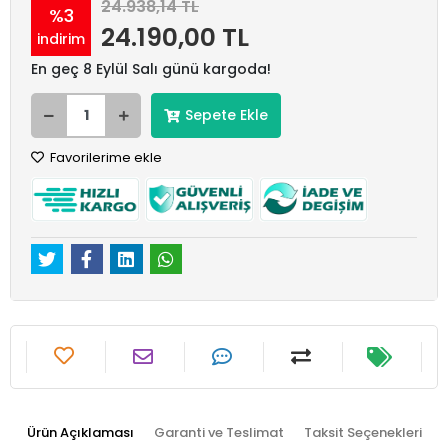
24.938,14 TL
%3
24.190,00 TL
indirim
En geç 8 Eylül Salı günü kargoda!
Sepete Ekle
Favorilerime ekle
Ürün Açıklaması
Garanti ve Teslimat
Taksit Seçenekleri