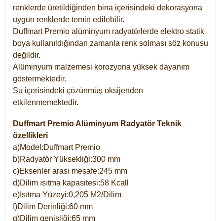
renklerde üretildiğinden bina içerisindeki dekorasyona
uygun renklerde temin edilebilir.
Duffmart Premio alüminyum radyatörlerde elektro statik
boya kullanıldığından zamanla renk solması söz konusu
değildir.
Alüminyum malzemesi korozyona yüksek dayanım
göstermektedir.
Su içerisindeki çözünmüş oksijenden
etkilenmemektedir.
Duffmart Premio Alüminyum Radyatör Teknik
özellikleri
a)Model:Duffmart Premio
b)Radyatör Yüksekliği:300 mm
c)Eksenler arası mesafe:245 mm
d)Dilim ısıtma kapasitesi:58 Kcall
e)Isıtma Yüzeyi:0,205 M2/Dilim
f)Dilim Derinliği:60 mm
g)Dilim genişliği:65 mm