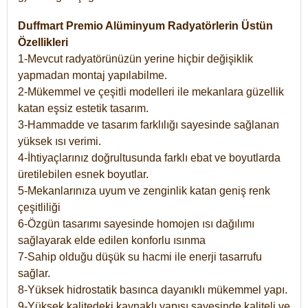
Duffmart Premio Alüminyum Radyatörlerin Üstün
Özellikleri
1-Mevcut radyatörünüzün yerine hiçbir değişiklik
yapmadan montaj yapılabilme.
2-Mükemmel ve çeşitli modelleri ile mekanlara güzellik
katan eşsiz estetik tasarım.
3-Hammadde ve tasarım farklılığı sayesinde sağlanan
yüksek ısı verimi.
4-İhtiyaçlarınız doğrultusunda farklı ebat ve boyutlarda
üretilebilen esnek boyutlar.
5-Mekanlarınıza uyum ve zenginlik katan geniş renk
çeşitliliği
6-Özgün tasarımı sayesinde homojen ısı dağılımı
sağlayarak elde edilen konforlu ısınma
7-Sahip olduğu düşük su hacmi ile enerji tasarrufu
sağlar.
8-Yüksek hidrostatik basınca dayanıklı mükemmel yapı.
9-Yüksek kalitedeki kaynaklı yapısı sayesinde kaliteli ve