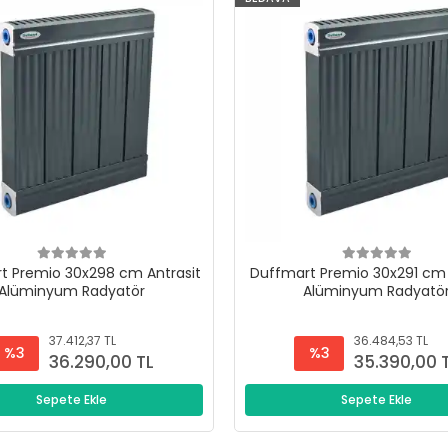
t Premio 30x298 cm Antrasit
Duffmart Premio 30x291 cm 
Alüminyum Radyatör
Alüminyum Radyatö
37.412,37 TL
36.484,53 TL
%3
%3
36.290,00 TL
35.390,00 
Sepete Ekle
Sepete Ekle