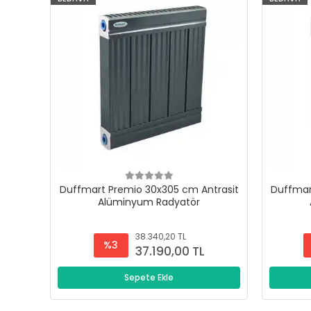
Duffmart Premio 30x305 cm Antrasit
Duffmar
Alüminyum Radyatör
38.340,20 TL
%3
37.190,00 TL
Sepete Ekle