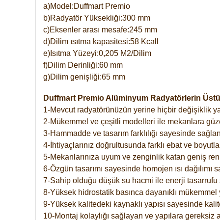
a)Model:Duffmart Premio
b)Radyatör Yüksekliği:300 mm
c)Eksenler arası mesafe:245 mm
d)Dilim ısıtma kapasitesi:58 Kcall
e)Isıtma Yüzeyi:0,205 M2/Dilim
f)Dilim Derinliği:60 mm
g)Dilim genişliği:65 mm
Duffmart Premio Alüminyum Radyatörlerin Üstün
1-Mevcut radyatörünüzün yerine hiçbir değişiklik 
2-Mükemmel ve çeşitli modelleri ile mekanlara güzel
3-Hammadde ve tasarım farklılığı sayesinde sağlan
4-İhtiyaçlarınız doğrultusunda farklı ebat ve boyutla
5-Mekanlarınıza uyum ve zenginlik katan geniş renk 
6-Özgün tasarımı sayesinde homojen ısı dağılımı s
7-Sahip olduğu düşük su hacmi ile enerji tasarrufu 
8-Yüksek hidrostatik basınca dayanıklı mükemmel 
9-Yüksek kalitedeki kaynaklı yapısı sayesinde kalit
10-Montaj kolaylığı sağlayan ve yapılara gereksiz a