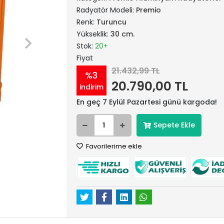
Radyatör Modeli:
Premio
Renk:
Turuncu
Yükseklik:
30 cm.
Stok:
20+
Fiyat
21.432,99 TL
%3
20.790,00 TL
indirim
En geç 7 Eylül Pazartesi günü kargoda!
Sepete Ekle
Favorilerime ekle