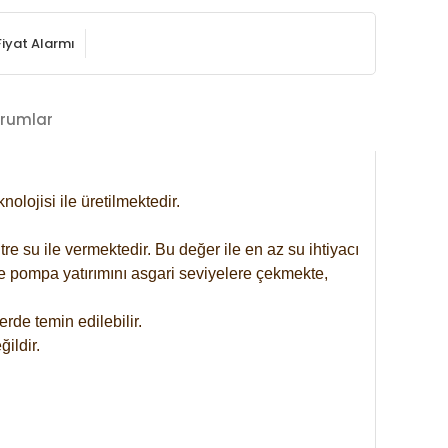
Fiyat Alarmı
rumlar
lojisi ile üretilmektedir.
re su ile vermektedir. Bu değer ile en az su ihtiyacı
se pompa yatırımını asgari seviyelere çekmekte,
rde temin edilebilir.
ildir.