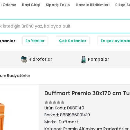
lı Ödeme
Bayi Girişi
Sipariş Takip
Havale Bildirimleri
Sıkça S
ananlar:
En Yeniler
Çok Satanlar
En çok oylana
Hidroforlar
Pompalar
yum Radyatörler
Duffmart Premio 30x170 cm T
Ürün Kodu:
DR80140
Barkod:
8681966001410
Marka:
Duffmart
Kategori:
Premio Alüminyum Radyatörler