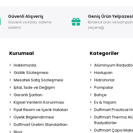
Güvenli Alışveriş
Geniş Ürün Yelpazes
Güvenli ve kolay ödeme
Binlerce ürün ve kampa
sistemi
seçeneği
Kurumsal
Kategoriler
Hakkımızda
Alüminyum Radyatör
Gizlilik Sözleşmesi
Havlupan
Mesafeli Satış Sözleşmesi
Hidroforlar
İptal, İade ve Değişim
Pompalar
Garanti Şartları
Bahçe
Kişisel Verilerin Korunması
Ev & Yaşam
Fiyat Resim ve İçerik Hataları
Duffmart Practical 
Üyelik Bilgilendirmesi
Duffmart Therma A
Radyatörler
Duffmart Üretim Standartları
Duffmart Çapa Maki
Blog