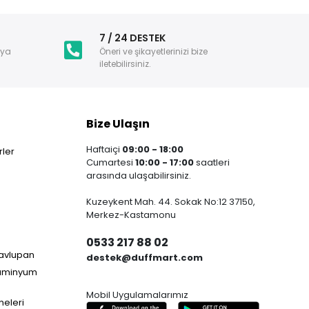
i
7 / 24 DESTEK
nya
Öneri ve şikayetlerinizi bize
iletebilirsiniz.
Bize Ulaşın
Haftaiçi
09:00 - 18:00
ler
Cumartesi
10:00 - 17:00
saatleri
arasında ulaşabilirsiniz.
Kuzeykent Mah. 44. Sokak No:12 37150,
Merkez-Kastamonu
0533 217 88 02
Havlupan
destek@duffmart.com
lüminyum
Mobil Uygulamalarımız
neleri