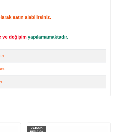
rak satın alabilirsiniz.
e ve değişim
yapılamamaktadır.
io
ncu
m.
KARGO
KARG
BEDAVA
BEDAV