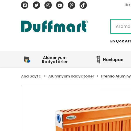
Hız
En Çok Ar
Alüminyum
Havlupan
Radyatörler
Ana Sayfa
Alüminyum Radyatörler
Premio Alümin