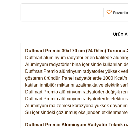
Favorile
Ürün A
Duffmart Premio 30x170 cm (24 Dilim) Turuncu
Duffmart alüminyum radyatörler en kalitede alüminyu
Alüminyum radyatörler bina içerisinde kullanılan de
Duffmart Premio alüminyum radyatörler yüksek verimde
gösteren üründür. Panel radyatörlerde 1000 Kcal/h ı
katılan inhibitör miktarını azaltmakta ve elektrik sa
Duffmart Premio alüminyum radyatörler değişik renk
Duffmart Premio alüminyum radyatörlerde elektro st
Alüminyum malzemesi korozyona yüksek dayanım 
Su içerisindeki çözünmüş oksijenden etkilenmemek
Duffmart Premio Alüminyum Radyatör Teknik öze