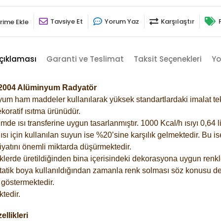
Tavsiye Et
Yorum Yaz
Karşılaştır
rime Ekle
çıklaması
Garanti ve Teslimat
Taksit Seçenekleri
Yo
-2004 Alüminyum Radyatör
m ham maddeler kullanılarak yüksek standartlardaki imalat tekno
koratif ısıtma ürünüdür.
 ısı transferine uygun tasarlanmıştır. 1000 Kcal/h ısıyı 0,64 lit
sı için kullanılan suyun ise %20’sine karşılık gelmektedir. Bu i
rfiyatını önemli miktarda düşürmektedir.
lerde üretildiğinden bina içerisindeki dekorasyona uygun renkle
atik boya kullanıldığından zamanla renk solması söz konusu değ
göstermektedir.
tedir.
llikleri