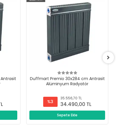
Antrasit
Duffmart Premio 30x284 cm Antrasit
Duffm
r
Alüminyum Radyatör
35.556,70 TL
%3
TL
34.490,00 TL
Sepete Ekle