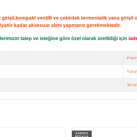
şli,kompakt ventilli ve çekirdek termostatik vana girişli ola
dyatör kadar aksesuar alımı yapmanız gerekmektedir.
rimizin talep ve isteğine göre özel olarak üretildiği için
iad
Prem
Turu
30 c
KARGO
BEDAVA