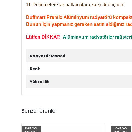
11-Delinmelere ve patlamalara karşı dirençlidir.
Duffmart Premio Alüminyum radyatörü kompakt giri
Bunun için yapmanız gereken satın aldığınız ra
Lütfen DİKKAT:
Alüminyum radyatörler müşterile
Radyatör Modeli
Renk
Yükseklik
Benzer Ürünler
KARGO
KARGO
BEDAVA
BEDAVA