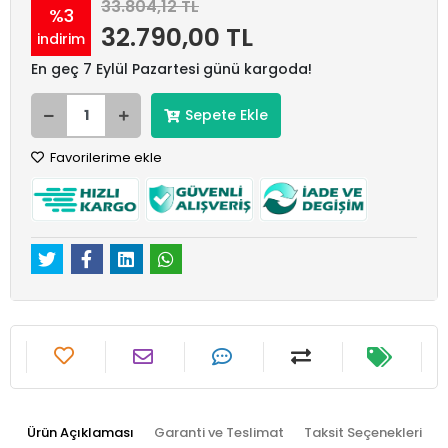
33.804,12 TL
%3
32.790,00 TL
indirim
En geç 7 Eylül Pazartesi günü kargoda!
Sepete Ekle
Favorilerime ekle
Ürün Açıklaması
Garanti ve Teslimat
Taksit Seçenekleri