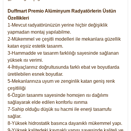
Duffmart Premio Alüminyum Radyatörlerin Üstün
Özellikleri
1-Mevcut radyatörünüzün yerine hiçbir değişiklik
yapmadan montaj yapılabilme.
2-Mükemmel ve çeşitli modelleri ile mekanlara güzellik
katan eşsiz estetik tasarım.
3-Hammadde ve tasarım farklılığı sayesinde sağlanan
yüksek ısı verimi.
4-İhtiyaçlarınız doğrultusunda farklı ebat ve boyutlarda
üretilebilen esnek boyutlar.
5-Mekanlarınıza uyum ve zenginlik katan geniş renk
çeşitliliği
6-Özgün tasarımı sayesinde homojen ısı dağılımı
sağlayarak elde edilen konforlu ısınma
7-Sahip olduğu düşük su hacmi ile enerji tasarrufu
sağlar.
8-Yüksek hidrostatik basınca dayanıklı mükemmel yapı.
9-Yüksek kalitedeki kaynaklı yapısı sayesinde kaliteli ve