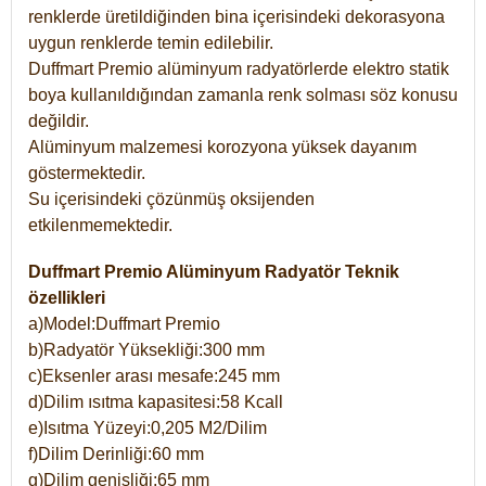
renklerde üretildiğinden bina içerisindeki dekorasyona
uygun renklerde temin edilebilir.
Duffmart Premio alüminyum radyatörlerde elektro statik
boya kullanıldığından zamanla renk solması söz konusu
değildir.
Alüminyum malzemesi korozyona yüksek dayanım
göstermektedir.
Su içerisindeki çözünmüş oksijenden
etkilenmemektedir.
Duffmart Premio Alüminyum Radyatör Teknik
özellikleri
a)Model:Duffmart Premio
b)Radyatör Yüksekliği:300 mm
c)Eksenler arası mesafe:245 mm
d)Dilim ısıtma kapasitesi:58 Kcall
e)Isıtma Yüzeyi:0,205 M2/Dilim
f)Dilim Derinliği:60 mm
g)Dilim genişliği:65 mm