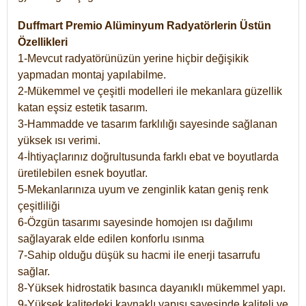
Duffmart Premio Alüminyum Radyatörlerin Üstün
Özellikleri
1-Mevcut radyatörünüzün yerine hiçbir değişikik
yapmadan montaj yapılabilme.
2-Mükemmel ve çeşitli modelleri ile mekanlara güzellik
katan eşsiz estetik tasarım.
3-Hammadde ve tasarım farklılığı sayesinde sağlanan
yüksek ısı verimi.
4-İhtiyaçlarınız doğrultusunda farklı ebat ve boyutlarda
üretilebilen esnek boyutlar.
5-Mekanlarınıza uyum ve zenginlik katan geniş renk
çeşitliliği
6-Özgün tasarımı sayesinde homojen ısı dağılımı
sağlayarak elde edilen konforlu ısınma
7-Sahip olduğu düşük su hacmi ile enerji tasarrufu
sağlar.
8-Yüksek hidrostatik basınca dayanıklı mükemmel yapı.
9-Yüksek kalitedeki kaynaklı yapısı sayesinde kaliteli ve