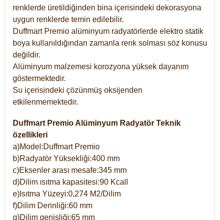
renklerde üretildiğinden bina içerisindeki dekorasyona
uygun renklerde temin edilebilir.
Duffmart Premio alüminyum radyatörlerde elektro statik
boya kullanıldığından zamanla renk solması söz konusu
değildir.
Alüminyum malzemesi korozyona yüksek dayanım
göstermektedir.
Su içerisindeki çözünmüş oksijenden
etkilenmemektedir.
Duffmart Premio Alüminyum Radyatör Teknik
özellikleri
a)Model:Duffmart Premio
b)Radyatör Yüksekliği:400 mm
c)Eksenler arası mesafe:345 mm
d)Dilim ısıtma kapasitesi:90 Kcall
e)Isıtma Yüzeyi:0,274 M2/Dilim
f)Dilim Derinliği:60 mm
g)Dilim genişliği:65 mm