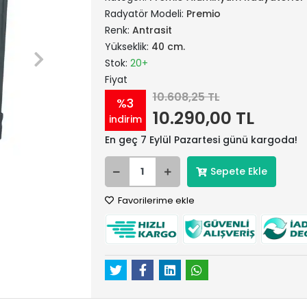
Radyatör Modeli:
Premio
Renk:
Antrasit
Yükseklik:
40 cm.
Stok:
20+
Fiyat
10.608,25 TL
%3
10.290,00 TL
indirim
En geç 7 Eylül Pazartesi günü kargoda!
Sepete Ekle
Favorilerime ekle