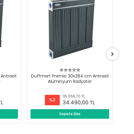
Antrasit
Duffmart Premio 30x284 cm Antrasit
Duffm
r
Alüminyum Radyatör
35.556,70 TL
%3
TL
34.490,00 TL
Sepete Ekle