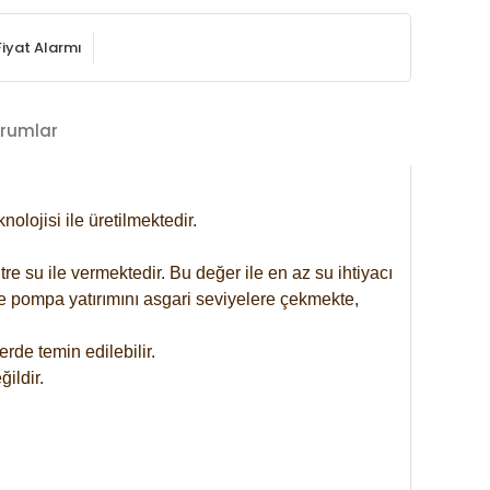
Fiyat Alarmı
rumlar
lojisi ile üretilmektedir.
re su ile vermektedir. Bu değer ile en az su ihtiyacı
se pompa yatırımını asgari seviyelere çekmekte,
rde temin edilebilir.
ildir.