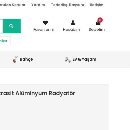
orulan Sorular
Yardım
Tedarikçi Başvuru
İletişim
0
Favorilerim
Hesabım
Sepetim
nlar
Bahçe
Ev & Yaşam
trasit Alüminyum Radyatör