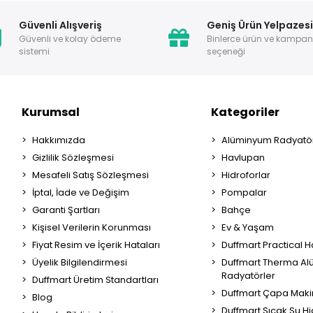
Güvenli Alışveriş
Geniş Ürün Yelpazes
Güvenli ve kolay ödeme
Binlerce ürün ve kampa
sistemi
seçeneği
Kurumsal
Kategoriler
Hakkımızda
Alüminyum Radyatör
Gizlilik Sözleşmesi
Havlupan
Mesafeli Satış Sözleşmesi
Hidroforlar
İptal, İade ve Değişim
Pompalar
Garanti Şartları
Bahçe
Kişisel Verilerin Korunması
Ev & Yaşam
Fiyat Resim ve İçerik Hataları
Duffmart Practical 
Üyelik Bilgilendirmesi
Duffmart Therma A
Radyatörler
Duffmart Üretim Standartları
Duffmart Çapa Maki
Blog
Duffmart Sıcak Su Hi