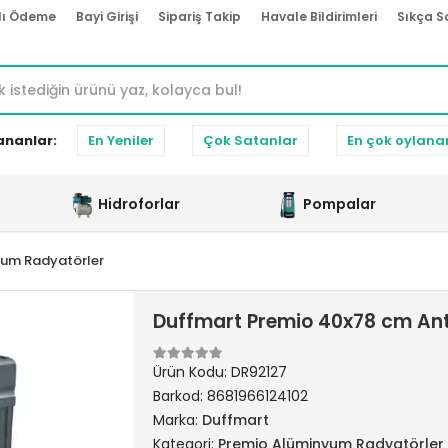
lı Ödeme
Bayi Girişi
Sipariş Takip
Havale Bildirimleri
Sıkça S
ananlar:
En Yeniler
Çok Satanlar
En çok oylana
Hidroforlar
Pompalar
yum Radyatörler
Duffmart Premio 40x78 cm An
Ürün Kodu:
DR92127
Barkod:
8681966124102
Marka:
Duffmart
Kategori:
Premio Alüminyum Radyatörler