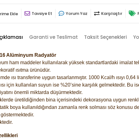
Tavsiye Et
Yorum Yaz
Karşılaştır
rime Ekle
çıklaması
Garanti ve Teslimat
Taksit Seçenekleri
Yo
7016 Alüminyum Radyatör
m ham maddeler kullanılarak yüksek standartlardaki imalat tekno
koratif ısıtma ürünüdür.
 ısı transferine uygun tasarlanmıştır. 1000 Kcal/h ısıyı 0,64 lit
sı için kullanılan suyun ise %20’sine karşılık gelmektedir. Bu i
rfiyatını önemli miktarda düşürmektedir.
lerde üretildiğinden bina içerisindeki dekorasyona uygun renkle
atik boya kullanıldığından zamanla renk solması söz konusu değ
göstermektedir.
tedir.
llikleri