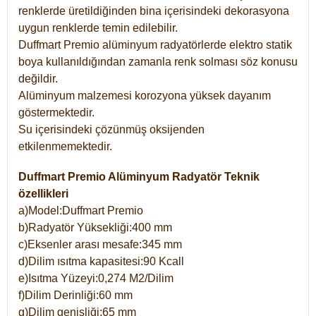
renklerde üretildiğinden bina içerisindeki dekorasyona
uygun renklerde temin edilebilir.
Duffmart Premio alüminyum radyatörlerde elektro statik
boya kullanıldığından zamanla renk solması söz konusu
değildir.
Alüminyum malzemesi korozyona yüksek dayanım
göstermektedir.
Su içerisindeki çözünmüş oksijenden
etkilenmemektedir.
Duffmart Premio Alüminyum Radyatör Teknik
özellikleri
a)Model:Duffmart Premio
b)Radyatör Yüksekliği:400 mm
c)Eksenler arası mesafe:345 mm
d)Dilim ısıtma kapasitesi:90 Kcall
e)Isıtma Yüzeyi:0,274 M2/Dilim
f)Dilim Derinliği:60 mm
g)Dilim genişliği:65 mm