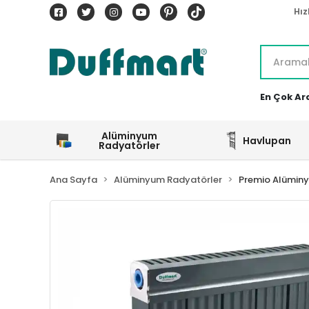
Hız
En Çok Ar
Alüminyum
Havlupan
Radyatörler
Ana Sayfa
Alüminyum Radyatörler
Premio Alümin