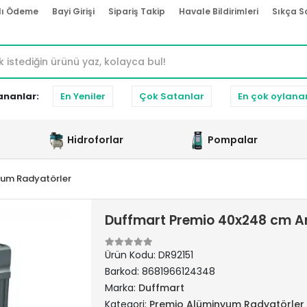
lı Ödeme
Bayi Girişi
Sipariş Takip
Havale Bildirimleri
Sıkça S
ananlar:
En Yeniler
Çok Satanlar
En çok oylana
Hidroforlar
Pompalar
yum Radyatörler
Duffmart Premio 40x248 cm A
Ürün Kodu:
DR92151
Barkod:
8681966124348
Marka:
Duffmart
Kategori:
Premio Alüminyum Radyatörler