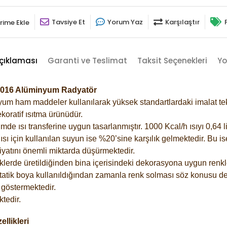
Tavsiye Et
Yorum Yaz
Karşılaştır
rime Ekle
çıklaması
Garanti ve Teslimat
Taksit Seçenekleri
Yo
-7016 Alüminyum Radyatör
m ham maddeler kullanılarak yüksek standartlardaki imalat tekno
koratif ısıtma ürünüdür.
 ısı transferine uygun tasarlanmıştır. 1000 Kcal/h ısıyı 0,64 lit
sı için kullanılan suyun ise %20’sine karşılık gelmektedir. Bu i
rfiyatını önemli miktarda düşürmektedir.
lerde üretildiğinden bina içerisindeki dekorasyona uygun renkle
atik boya kullanıldığından zamanla renk solması söz konusu değ
göstermektedir.
tedir.
llikleri