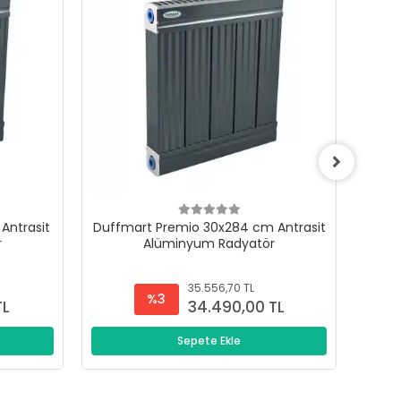
Antrasit
Duffmart Premio 30x284 cm Antrasit
Duffm
r
Alüminyum Radyatör
35.556,70 TL
%3
TL
34.490,00 TL
Sepete Ekle