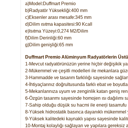
a)Model:Duffmart Premio
b)Radyatör Yüksekliği:400 mm
c)Eksenler arası mesafe:345 mm
d)Dilim ısıtma kapasitesi:90 Kcall
e)Isıtma Yüzeyi:0,274 M2/Dilim
f)Dilim Derinliği:60 mm
g)Dilim genişliği:65 mm
Duffmart Premio Alüminyum Radyatörlerin Üstün
1-Mevcut radyatörünüzün yerine hiçbir değişikik 
2-Mükemmel ve çeşitli modelleri ile mekanlara güzel
3-Hammadde ve tasarım farklılığı sayesinde sağlan
4-İhtiyaçlarınız doğrultusunda farklı ebat ve boyutla
5-Mekanlarınıza uyum ve zenginlik katan geniş renk 
6-Özgün tasarımı sayesinde homojen ısı dağılımı s
7-Sahip olduğu düşük su hacmi ile enerji tasarrufu 
8-Yüksek hidrostatik basınca dayanıklı mükemmel 
9-Yüksek kalitedeki kaynaklı yapısı sayesinde kalit
10-Montaj kolaylığı sağlayan ve yapılara gereksiz a