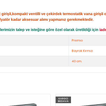
şli,kompakt ventilli ve çekirdek termostatik vana girişli ola
dyatör kadar aksesuar alımı yapmanız gerekmektedir.
rimizin talep ve isteğine göre özel olarak üretildiği için
iad
Premio
Bayrak Kırmızı
40 cm.
KARGO
BEDAVA