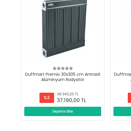
Duffmart Premio 30x305 cm Antrasit
Duffmar
Alüminyum Radyatör
38.340,20 TL
%3
37.190,00 TL
Sepete Ekle