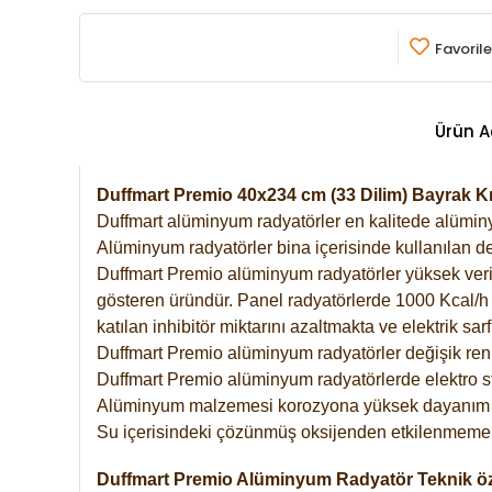
Favorile
Ürün A
Duffmart Premio 40x234 cm (33 Dilim) Bayrak 
Duffmart alüminyum radyatörler en kalitede alüminyu
Alüminyum radyatörler bina içerisinde kullanılan de
Duffmart Premio alüminyum radyatörler yüksek verimde
gösteren üründür. Panel radyatörlerde 1000 Kcal/h ı
katılan inhibitör miktarını azaltmakta ve elektrik sa
Duffmart Premio alüminyum radyatörler değişik renk
Duffmart Premio alüminyum radyatörlerde elektro st
Alüminyum malzemesi korozyona yüksek dayanım 
Su içerisindeki çözünmüş oksijenden etkilenmemek
Duffmart Premio Alüminyum Radyatör Teknik öze