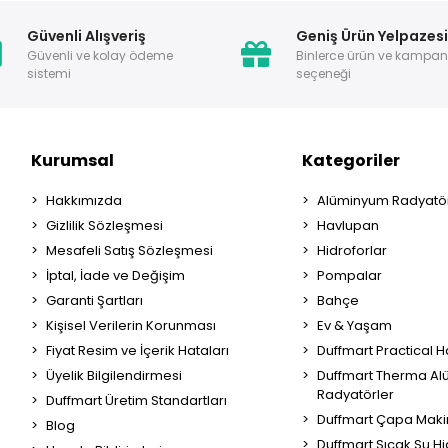
Güvenli Alışveriş
Geniş Ürün Yelpazes
Güvenli ve kolay ödeme
Binlerce ürün ve kampa
sistemi
seçeneği
Kurumsal
Kategoriler
Hakkımızda
Alüminyum Radyatör
Gizlilik Sözleşmesi
Havlupan
Mesafeli Satış Sözleşmesi
Hidroforlar
İptal, İade ve Değişim
Pompalar
Garanti Şartları
Bahçe
Kişisel Verilerin Korunması
Ev & Yaşam
Fiyat Resim ve İçerik Hataları
Duffmart Practical 
Üyelik Bilgilendirmesi
Duffmart Therma A
Radyatörler
Duffmart Üretim Standartları
Duffmart Çapa Maki
Blog
Duffmart Sıcak Su Hi