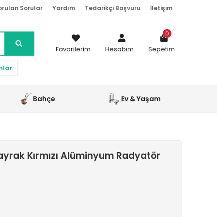
orulan Sorular
Yardım
Tedarikçi Başvuru
İletişim
0
Favorilerim
Hesabım
Sepetim
nlar
Bahçe
Ev & Yaşam
ayrak Kırmızı Alüminyum Radyatör