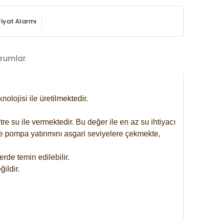
Fiyat Alarmı
rumlar
lojisi ile üretilmektedir.
re su ile vermektedir. Bu değer ile en az su ihtiyacı
se pompa yatırımını asgari seviyelere çekmekte,
rde temin edilebilir.
ildir.