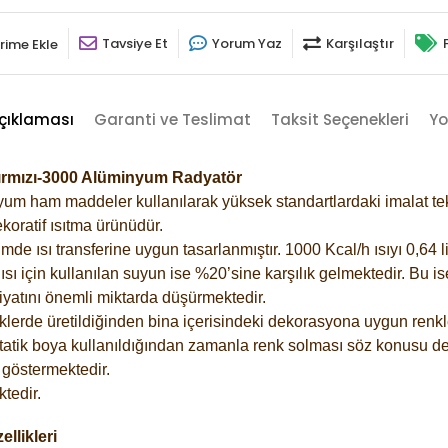
Tavsiye Et
Yorum Yaz
Karşılaştır
rime Ekle
çıklaması
Garanti ve Teslimat
Taksit Seçenekleri
Yo
Kırmızı-3000 Alüminyum Radyatör
m ham maddeler kullanılarak yüksek standartlardaki imalat tekno
koratif ısıtma ürünüdür.
 ısı transferine uygun tasarlanmıştır. 1000 Kcal/h ısıyı 0,64 lit
sı için kullanılan suyun ise %20’sine karşılık gelmektedir. Bu i
rfiyatını önemli miktarda düşürmektedir.
lerde üretildiğinden bina içerisindeki dekorasyona uygun renkle
atik boya kullanıldığından zamanla renk solması söz konusu değ
göstermektedir.
tedir.
llikleri