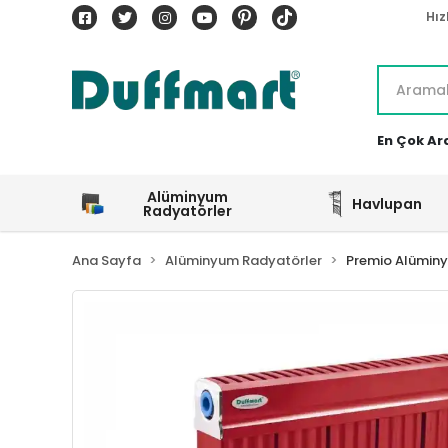
Hız
En Çok Ar
Alüminyum
Havlupan
Radyatörler
Ana Sayfa
Alüminyum Radyatörler
Premio Alümin