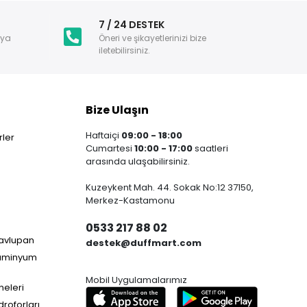
i
7 / 24 DESTEK
nya
Öneri ve şikayetlerinizi bize
iletebilirsiniz.
Bize Ulaşın
Haftaiçi
09:00 - 18:00
ler
Cumartesi
10:00 - 17:00
saatleri
arasında ulaşabilirsiniz.
Kuzeykent Mah. 44. Sokak No:12 37150,
Merkez-Kastamonu
0533 217 88 02
Havlupan
destek@duffmart.com
lüminyum
Mobil Uygulamalarımız
neleri
droforları