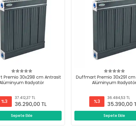
t Premio 30x298 cm Antrasit
Duffmart Premio 30x291 cm 
Alüminyum Radyatör
Alüminyum Radyatö
37.412,37 TL
36.484,53 TL
%3
%3
36.290,00 TL
35.390,00 
Sepete Ekle
Sepete Ekle