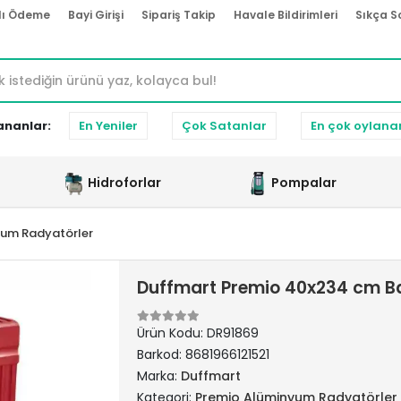
lı Ödeme
Bayi Girişi
Sipariş Takip
Havale Bildirimleri
Sıkça S
ananlar:
En Yeniler
Çok Satanlar
En çok oylana
Hidroforlar
Pompalar
yum Radyatörler
Duffmart Premio 40x234 cm B
Ürün Kodu:
DR91869
Barkod:
8681966121521
Marka:
Duffmart
Kategori:
Premio Alüminyum Radyatörler