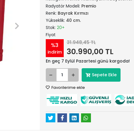
Radyatör Modeli:
Premio
Renk:
Bayrak Kırmızı
Yükseklik:
40 cm.
Stok:
20+
Fiyat
31.948,45 TL
%3
30.990,00 TL
indirim
En geç 7 Eylül Pazartesi günü kargoda!
Sepete Ekle
Favorilerime ekle