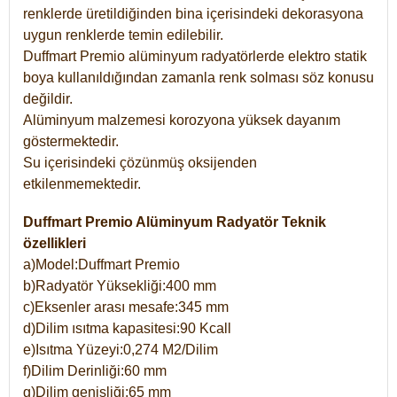
renklerde üretildiğinden bina içerisindeki dekorasyona
uygun renklerde temin edilebilir.
Duffmart Premio alüminyum radyatörlerde elektro statik
boya kullanıldığından zamanla renk solması söz konusu
değildir.
Alüminyum malzemesi korozyona yüksek dayanım
göstermektedir.
Su içerisindeki çözünmüş oksijenden
etkilenmemektedir.
Duffmart Premio Alüminyum Radyatör Teknik
özellikleri
a)Model:Duffmart Premio
b)Radyatör Yüksekliği:400 mm
c)Eksenler arası mesafe:345 mm
d)Dilim ısıtma kapasitesi:90 Kcall
e)Isıtma Yüzeyi:0,274 M2/Dilim
f)Dilim Derinliği:60 mm
g)Dilim genişliği:65 mm