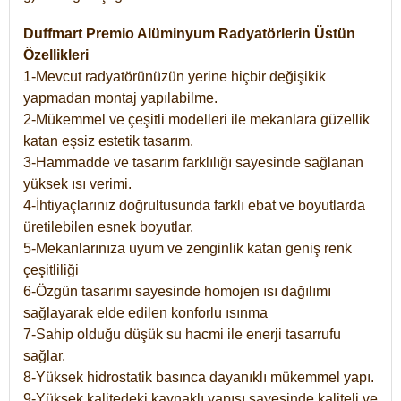
Duffmart Premio Alüminyum Radyatörlerin Üstün
Özellikleri
1-Mevcut radyatörünüzün yerine hiçbir değişikik
yapmadan montaj yapılabilme.
2-Mükemmel ve çeşitli modelleri ile mekanlara güzellik
katan eşsiz estetik tasarım.
3-Hammadde ve tasarım farklılığı sayesinde sağlanan
yüksek ısı verimi.
4-İhtiyaçlarınız doğrultusunda farklı ebat ve boyutlarda
üretilebilen esnek boyutlar.
5-Mekanlarınıza uyum ve zenginlik katan geniş renk
çeşitliliği
6-Özgün tasarımı sayesinde homojen ısı dağılımı
sağlayarak elde edilen konforlu ısınma
7-Sahip olduğu düşük su hacmi ile enerji tasarrufu
sağlar.
8-Yüksek hidrostatik basınca dayanıklı mükemmel yapı.
9-Yüksek kalitedeki kaynaklı yapısı sayesinde kaliteli ve