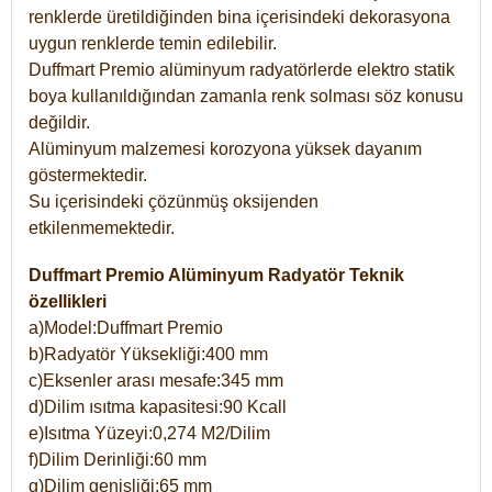
renklerde üretildiğinden bina içerisindeki dekorasyona
uygun renklerde temin edilebilir.
Duffmart Premio alüminyum radyatörlerde elektro statik
boya kullanıldığından zamanla renk solması söz konusu
değildir.
Alüminyum malzemesi korozyona yüksek dayanım
göstermektedir.
Su içerisindeki çözünmüş oksijenden
etkilenmemektedir.
Duffmart Premio Alüminyum Radyatör Teknik
özellikleri
a)Model:Duffmart Premio
b)Radyatör Yüksekliği:400 mm
c)Eksenler arası mesafe:345 mm
d)Dilim ısıtma kapasitesi:90 Kcall
e)Isıtma Yüzeyi:0,274 M2/Dilim
f)Dilim Derinliği:60 mm
g)Dilim genişliği:65 mm