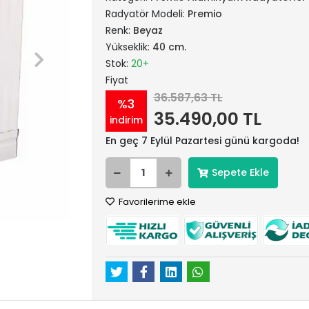
Radyatör Modeli:
Premio
Renk:
Beyaz
Yükseklik:
40 cm.
Stok:
20+
Fiyat
36.587,63 TL
%3
35.490,00 TL
indirim
En geç 7 Eylül Pazartesi günü kargoda!
Sepete Ekle
Favorilerime ekle