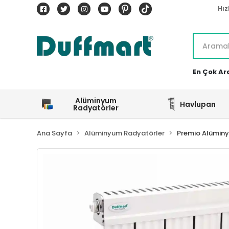
Hız
En Çok Ar
Alüminyum
Havlupan
Radyatörler
Ana Sayfa
Alüminyum Radyatörler
Premio Alümin