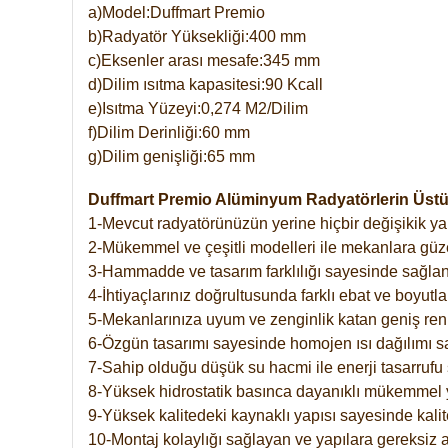
a)Model:Duffmart Premio
b)Radyatör Yüksekliği:400 mm
c)Eksenler arası mesafe:345 mm
d)Dilim ısıtma kapasitesi:90 Kcall
e)Isıtma Yüzeyi:0,274 M2/Dilim
f)Dilim Derinliği:60 mm
g)Dilim genişliği:65 mm
Duffmart Premio Alüminyum Radyatörlerin Üstün
1-Mevcut radyatörünüzün yerine hiçbir değişikik 
2-Mükemmel ve çeşitli modelleri ile mekanlara güzel
3-Hammadde ve tasarım farklılığı sayesinde sağlan
4-İhtiyaçlarınız doğrultusunda farklı ebat ve boyutla
5-Mekanlarınıza uyum ve zenginlik katan geniş renk 
6-Özgün tasarımı sayesinde homojen ısı dağılımı s
7-Sahip olduğu düşük su hacmi ile enerji tasarrufu 
8-Yüksek hidrostatik basınca dayanıklı mükemmel 
9-Yüksek kalitedeki kaynaklı yapısı sayesinde kalit
10-Montaj kolaylığı sağlayan ve yapılara gereksiz a