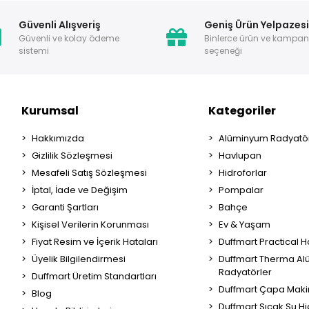
Güvenli Alışveriş
Geniş Ürün Yelpazes
Güvenli ve kolay ödeme
Binlerce ürün ve kampa
sistemi
seçeneği
Kurumsal
Kategoriler
Hakkımızda
Alüminyum Radyatör
Gizlilik Sözleşmesi
Havlupan
Mesafeli Satış Sözleşmesi
Hidroforlar
İptal, İade ve Değişim
Pompalar
Garanti Şartları
Bahçe
Kişisel Verilerin Korunması
Ev & Yaşam
Fiyat Resim ve İçerik Hataları
Duffmart Practical 
Üyelik Bilgilendirmesi
Duffmart Therma A
Radyatörler
Duffmart Üretim Standartları
Duffmart Çapa Maki
Blog
Duffmart Sıcak Su Hi