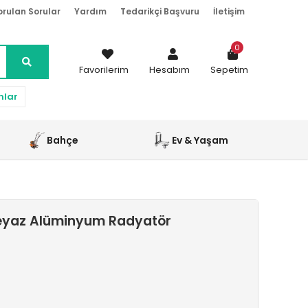
orulan Sorular
Yardım
Tedarikçi Başvuru
İletişim
0
Favorilerim
Hesabım
Sepetim
nlar
Bahçe
Ev & Yaşam
eyaz Alüminyum Radyatör