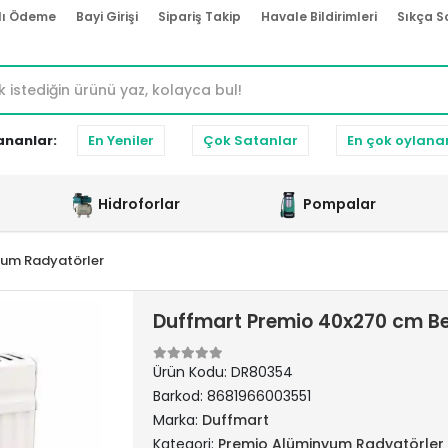
lı Ödeme
Bayi Girişi
Sipariş Takip
Havale Bildirimleri
Sıkça S
ananlar:
En Yeniler
Çok Satanlar
En çok oylana
Hidroforlar
Pompalar
yum Radyatörler
Duffmart Premio 40x270 cm B
Ürün Kodu:
DR80354
Barkod:
8681966003551
Marka:
Duffmart
Kategori:
Premio Alüminyum Radyatörler