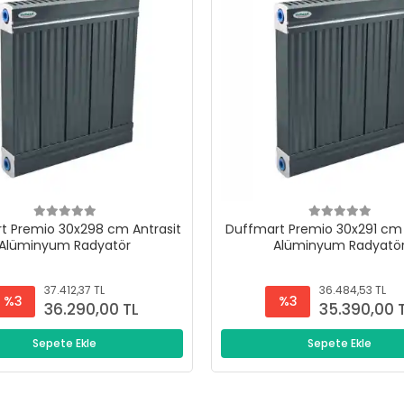
t Premio 30x298 cm Antrasit
Duffmart Premio 30x291 cm 
Alüminyum Radyatör
Alüminyum Radyatö
37.412,37 TL
36.484,53 TL
%3
%3
36.290,00 TL
35.390,00 
Sepete Ekle
Sepete Ekle