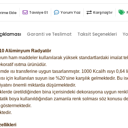
Tavsiye Et
Yorum Yaz
Karşılaştır
rime Ekle
çıklaması
Garanti ve Teslimat
Taksit Seçenekleri
Yo
010 Alüminyum Radyatör
m ham maddeler kullanılarak yüksek standartlardaki imalat tekno
koratif ısıtma ürünüdür.
 ısı transferine uygun tasarlanmıştır. 1000 Kcal/h ısıyı 0,64 lit
sı için kullanılan suyun ise %20’sine karşılık gelmektedir. Bu i
rfiyatını önemli miktarda düşürmektedir.
lerde üretildiğinden bina içerisindeki dekorasyona uygun renkle
atik boya kullanıldığından zamanla renk solması söz konusu değ
göstermektedir.
tedir.
llikleri