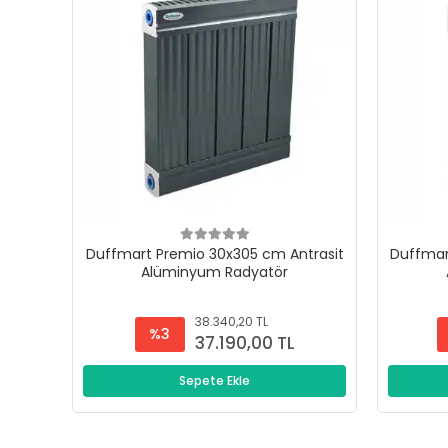
Duffmart Premio 30x305 cm Antrasit
Duffmar
Alüminyum Radyatör
38.340,20 TL
%3
37.190,00 TL
Sepete Ekle