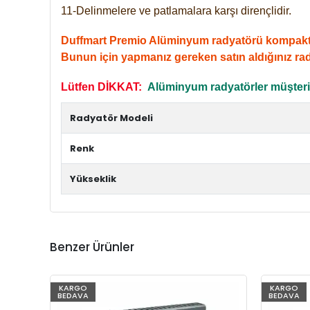
11-Delinmelere ve patlamalara karşı dirençlidir.
Duffmart Premio Alüminyum radyatörü kompakt giri
Bunun için yapmanız gereken satın aldığınız ra
Lütfen DİKKAT:
Alüminyum radyatörler müşterile
Radyatör Modeli
Renk
Yükseklik
Benzer Ürünler
KARGO
KARGO
BEDAVA
BEDAVA