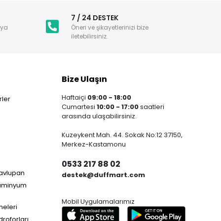
i
7 / 24 DESTEK
nya
Öneri ve şikayetlerinizi bize
iletebilirsiniz.
Bize Ulaşın
Haftaiçi
09:00 - 18:00
ler
Cumartesi
10:00 - 17:00
saatleri
arasında ulaşabilirsiniz.
Kuzeykent Mah. 44. Sokak No:12 37150,
Merkez-Kastamonu
0533 217 88 02
Havlupan
destek@duffmart.com
lüminyum
Mobil Uygulamalarımız
neleri
droforları