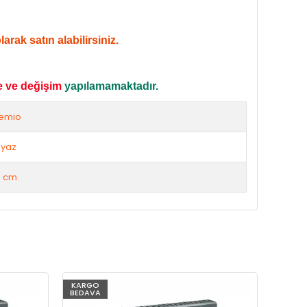
rak satın alabilirsiniz.
e ve değişim
yapılamamaktadır.
emio
yaz
 cm.
KARGO
KARG
BEDAVA
BEDAV