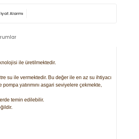
Fiyat Alarmı
rumlar
lojisi ile üretilmektedir.
re su ile vermektedir. Bu değer ile en az su ihtiyacı
se pompa yatırımını asgari seviyelere çekmekte,
rde temin edilebilir.
ildir.