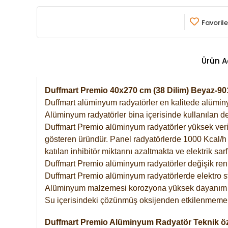
Favorile
Ürün A
Duffmart Premio 40x270 cm (38 Dilim) Beyaz-9
Duffmart alüminyum radyatörler en kalitede alüminyu
Alüminyum radyatörler bina içerisinde kullanılan de
Duffmart Premio alüminyum radyatörler yüksek verimde
gösteren üründür. Panel radyatörlerde 1000 Kcal/h ı
katılan inhibitör miktarını azaltmakta ve elektrik sa
Duffmart Premio alüminyum radyatörler değişik renk
Duffmart Premio alüminyum radyatörlerde elektro st
Alüminyum malzemesi korozyona yüksek dayanım 
Su içerisindeki çözünmüş oksijenden etkilenmemek
Duffmart Premio Alüminyum Radyatör Teknik öze