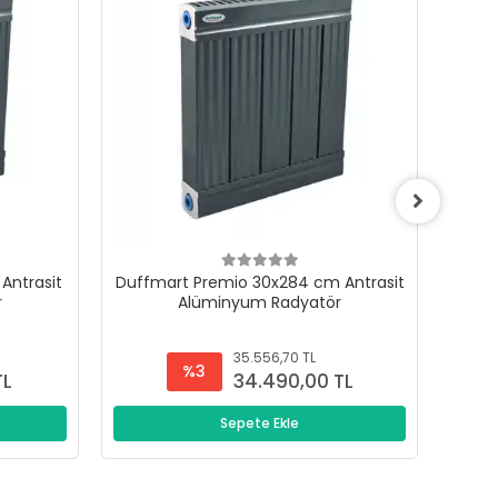
Antrasit
Duffmart Premio 30x284 cm Antrasit
Duffm
r
Alüminyum Radyatör
35.556,70 TL
%3
TL
34.490,00 TL
Sepete Ekle