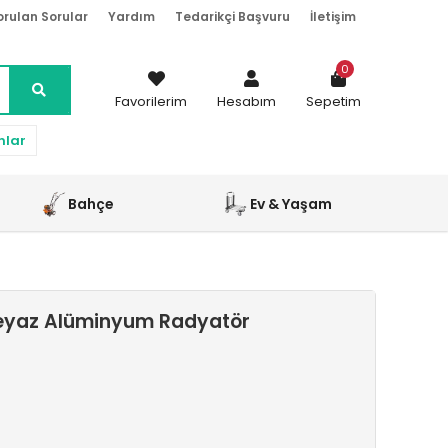
orulan Sorular
Yardım
Tedarikçi Başvuru
İletişim
0
Favorilerim
Hesabım
Sepetim
nlar
Bahçe
Ev & Yaşam
eyaz Alüminyum Radyatör