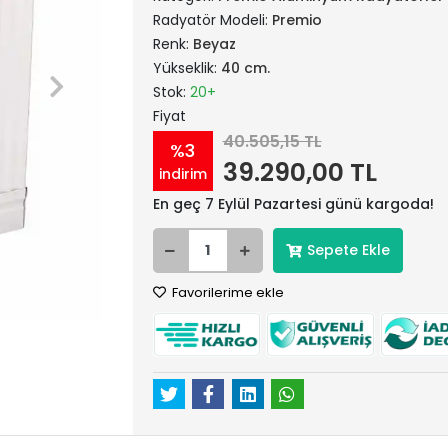
Radyatör Modeli:
Premio
Renk:
Beyaz
Yükseklik:
40 cm.
Stok:
20+
Fiyat
40.505,15 TL
%3
39.290,00 TL
indirim
En geç 7 Eylül Pazartesi günü kargoda!
Sepete Ekle
Favorilerime ekle