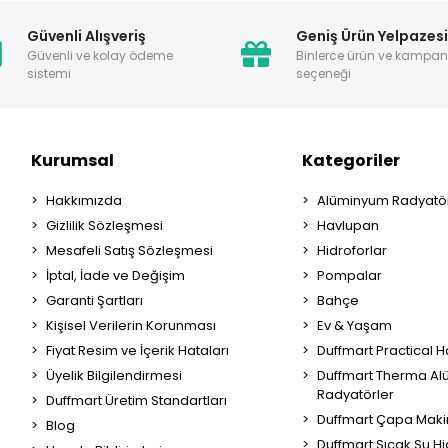
Güvenli Alışveriş
Geniş Ürün Yelpazes
Güvenli ve kolay ödeme
Binlerce ürün ve kampa
sistemi
seçeneği
Kurumsal
Kategoriler
Hakkımızda
Alüminyum Radyatör
Gizlilik Sözleşmesi
Havlupan
Mesafeli Satış Sözleşmesi
Hidroforlar
İptal, İade ve Değişim
Pompalar
Garanti Şartları
Bahçe
Kişisel Verilerin Korunması
Ev & Yaşam
Fiyat Resim ve İçerik Hataları
Duffmart Practical 
Üyelik Bilgilendirmesi
Duffmart Therma A
Radyatörler
Duffmart Üretim Standartları
Duffmart Çapa Maki
Blog
Duffmart Sıcak Su Hi