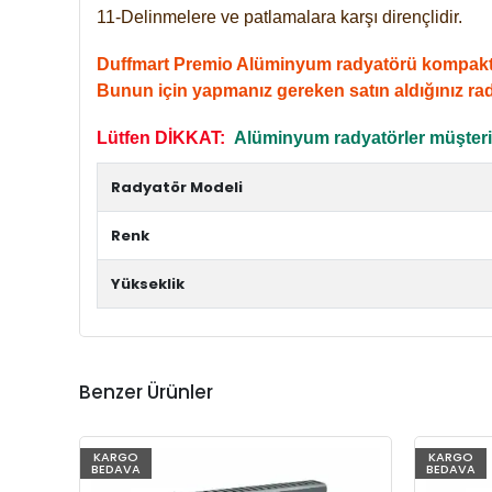
11-Delinmelere ve patlamalara karşı dirençlidir.
Duffmart Premio Alüminyum radyatörü kompakt giri
Bunun için yapmanız gereken satın aldığınız ra
Lütfen DİKKAT:
Alüminyum radyatörler müşterile
Radyatör Modeli
Renk
Yükseklik
Benzer Ürünler
KARGO
KARGO
BEDAVA
BEDAVA