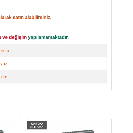
rak satın alabilirsiniz.
e ve değişim
yapılamamaktadır.
emio
yaz
 cm.
KARGO
KARG
BEDAVA
BEDAV