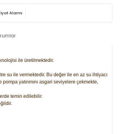
Fiyat Alarmı
rumlar
lojisi ile üretilmektedir.
re su ile vermektedir. Bu değer ile en az su ihtiyacı
se pompa yatırımını asgari seviyelere çekmekte,
rde temin edilebilir.
ildir.