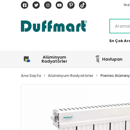
Hız
En Çok Ar
Alüminyum
Havlupan
Radyatörler
Ana Sayfa
Alüminyum Radyatörler
Premio Alümin