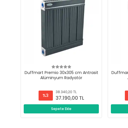
Duffmart Premio 30x305 cm Antrasit
Duffmar
Alüminyum Radyatör
38.340,20 TL
%3
37.190,00 TL
Sepete Ekle