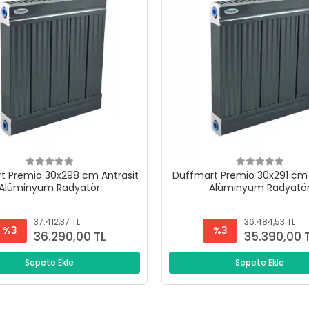
t Premio 30x298 cm Antrasit
Duffmart Premio 30x291 cm 
Alüminyum Radyatör
Alüminyum Radyatö
37.412,37 TL
36.484,53 TL
%3
%3
36.290,00 TL
35.390,00 
Sepete Ekle
Sepete Ekle