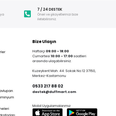
i
7 / 24 DESTEK
nya
Öneri ve şikayetlerinizi bize
iletebilirsiniz.
Bize Ulaşın
Haftaiçi
09:00 - 18:00
ler
Cumartesi
10:00 - 17:00
saatleri
arasında ulaşabilirsiniz.
Kuzeykent Mah. 44. Sokak No:12 37150,
Merkez-Kastamonu
0533 217 88 02
Havlupan
destek@duffmart.com
lüminyum
Mobil Uygulamalarımız
neleri
droforları