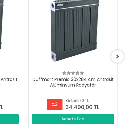
Antrasit
Duffmart Premio 30x284 cm Antrasit
Duffm
r
Alüminyum Radyatör
35.556,70 TL
%3
TL
34.490,00 TL
Sepete Ekle