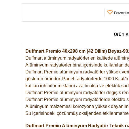
Favorile
Ürün A
Duffmart Premio 40x298 cm (42 Dilim) Beyaz-9
Duffmart alüminyum radyatörler en kalitede alüminyu
Alüminyum radyatörler bina içerisinde kullanılan de
Duffmart Premio alüminyum radyatörler yüksek verimde
gösteren üründür. Panel radyatörlerde 1000 Kcal/h ı
katılan inhibitör miktarını azaltmakta ve elektrik sa
Duffmart Premio alüminyum radyatörler değişik renk
Duffmart Premio alüminyum radyatörlerde elektro st
Alüminyum malzemesi korozyona yüksek dayanım 
Su içerisindeki çözünmüş oksijenden etkilenmemek
Duffmart Premio Alüminyum Radyatör Teknik öze