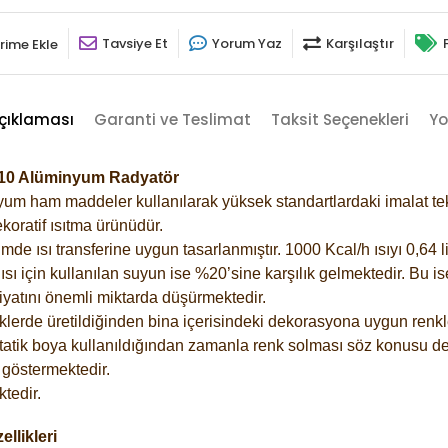
Tavsiye Et
Yorum Yaz
Karşılaştır
rime Ekle
çıklaması
Garanti ve Teslimat
Taksit Seçenekleri
Yo
010 Alüminyum Radyatör
m ham maddeler kullanılarak yüksek standartlardaki imalat tekno
koratif ısıtma ürünüdür.
 ısı transferine uygun tasarlanmıştır. 1000 Kcal/h ısıyı 0,64 lit
sı için kullanılan suyun ise %20’sine karşılık gelmektedir. Bu i
rfiyatını önemli miktarda düşürmektedir.
lerde üretildiğinden bina içerisindeki dekorasyona uygun renkle
atik boya kullanıldığından zamanla renk solması söz konusu değ
göstermektedir.
tedir.
llikleri