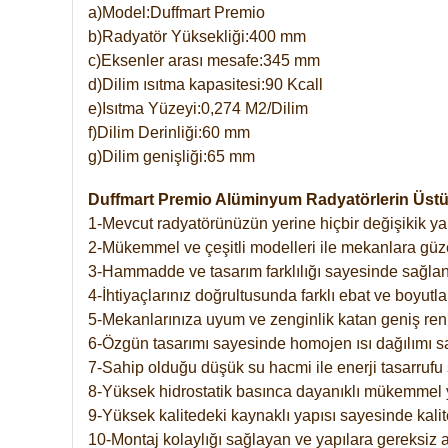
a)Model:Duffmart Premio
b)Radyatör Yüksekliği:400 mm
c)Eksenler arası mesafe:345 mm
d)Dilim ısıtma kapasitesi:90 Kcall
e)Isıtma Yüzeyi:0,274 M2/Dilim
f)Dilim Derinliği:60 mm
g)Dilim genişliği:65 mm
Duffmart Premio Alüminyum Radyatörlerin Üstün
1-Mevcut radyatörünüzün yerine hiçbir değişikik 
2-Mükemmel ve çeşitli modelleri ile mekanlara güzel
3-Hammadde ve tasarım farklılığı sayesinde sağlan
4-İhtiyaçlarınız doğrultusunda farklı ebat ve boyutla
5-Mekanlarınıza uyum ve zenginlik katan geniş renk 
6-Özgün tasarımı sayesinde homojen ısı dağılımı s
7-Sahip olduğu düşük su hacmi ile enerji tasarrufu 
8-Yüksek hidrostatik basınca dayanıklı mükemmel 
9-Yüksek kalitedeki kaynaklı yapısı sayesinde kalit
10-Montaj kolaylığı sağlayan ve yapılara gereksiz a