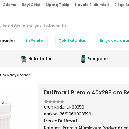
lı Ödeme
Bayi Girişi
Sipariş Takip
Havale Bildirimleri
Sıkça S
ananlar:
En Yeniler
Çok Satanlar
En çok oylana
Hidroforlar
Pompalar
yum Radyatörler
Duffmart Premio 40x298 cm B
Ürün Kodu:
DR80358
Barkod:
8681966003599
Marka:
Duffmart
Kategori:
Premio Alüminyum Radyatörler