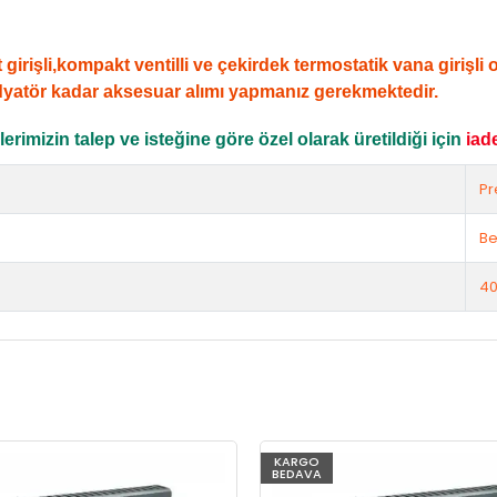
şli,kompakt ventilli ve çekirdek termostatik vana girişli ola
dyatör kadar aksesuar alımı yapmanız gerekmektedir.
rimizin talep ve isteğine göre özel olarak üretildiği için
iad
Pr
Be
40
KARGO
BEDAVA