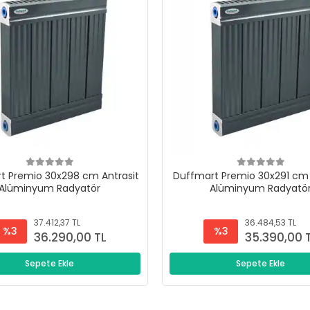
t Premio 30x298 cm Antrasit
Duffmart Premio 30x291 cm 
Alüminyum Radyatör
Alüminyum Radyatö
37.412,37 TL
36.484,53 TL
%3
%3
36.290,00 TL
35.390,00 
Sepete Ekle
Sepete Ekle