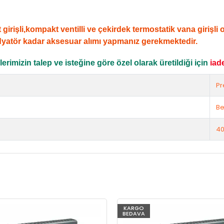
şli,kompakt ventilli ve çekirdek termostatik vana girişli ola
dyatör kadar aksesuar alımı yapmanız gerekmektedir.
rimizin talep ve isteğine göre özel olarak üretildiği için
iad
Pr
Be
40
KARGO
BEDAVA