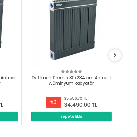
Antrasit
Duffmart Premio 30x284 cm Antrasit
Duffm
r
Alüminyum Radyatör
35.556,70 TL
%3
TL
34.490,00 TL
Sepete Ekle