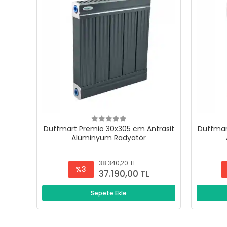
Duffmart Premio 30x305 cm Antrasit
Duffmar
Alüminyum Radyatör
38.340,20 TL
%3
37.190,00 TL
Sepete Ekle