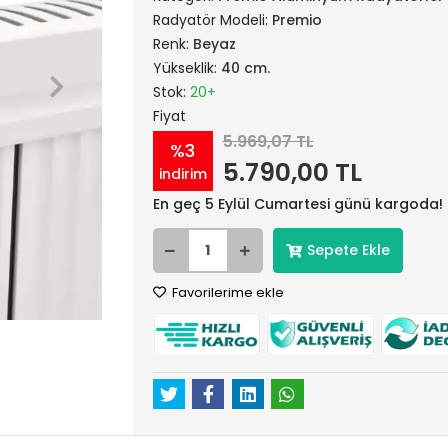
Radyatör Modeli:
Premio
Renk:
Beyaz
Yükseklik:
40 cm.
Stok:
20+
Fiyat
5.969,07 TL
%3
5.790,00 TL
indirim
En geç 5 Eylül Cumartesi günü kargoda!
Sepete Ekle
Favorilerime ekle