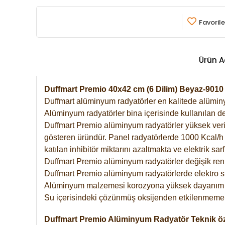
Favorile
Ürün A
Duffmart Premio 40x42 cm (6 Dilim) Beyaz-901
Duffmart alüminyum radyatörler en kalitede alüminyu
Alüminyum radyatörler bina içerisinde kullanılan de
Duffmart Premio alüminyum radyatörler yüksek verimde
gösteren üründür. Panel radyatörlerde 1000 Kcal/h ı
katılan inhibitör miktarını azaltmakta ve elektrik sa
Duffmart Premio alüminyum radyatörler değişik renk
Duffmart Premio alüminyum radyatörlerde elektro st
Alüminyum malzemesi korozyona yüksek dayanım 
Su içerisindeki çözünmüş oksijenden etkilenmemek
Duffmart Premio Alüminyum Radyatör Teknik öze