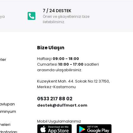
i
7 / 24 DESTEK
nya
Öneri ve şikayetlerinizi bize
iletebilirsiniz.
Bize Ulaşın
Haftaiçi
09:00 - 18:00
ler
Cumartesi
10:00 - 17:00
saatleri
arasında ulaşabilirsiniz.
Kuzeykent Mah. 44. Sokak No:12 37150,
Merkez-Kastamonu
0533 217 88 02
Havlupan
destek@duffmart.com
lüminyum
Mobil Uygulamalarımız
neleri
droforları