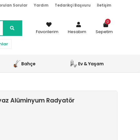
orulan Sorular
Yardım
Tedarikçi Başvuru
İletişim
0
Favorilerim
Hesabım
Sepetim
nlar
Bahçe
Ev & Yaşam
yaz Alüminyum Radyatör