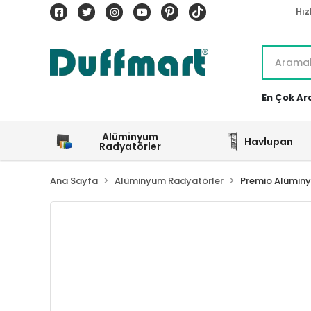
Hız
En Çok Ar
Alüminyum
Havlupan
Radyatörler
Ana Sayfa
Alüminyum Radyatörler
Premio Alümin