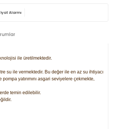
Fiyat Alarmı
rumlar
lojisi ile üretilmektedir.
re su ile vermektedir. Bu değer ile en az su ihtiyacı
se pompa yatırımını asgari seviyelere çekmekte,
rde temin edilebilir.
ildir.