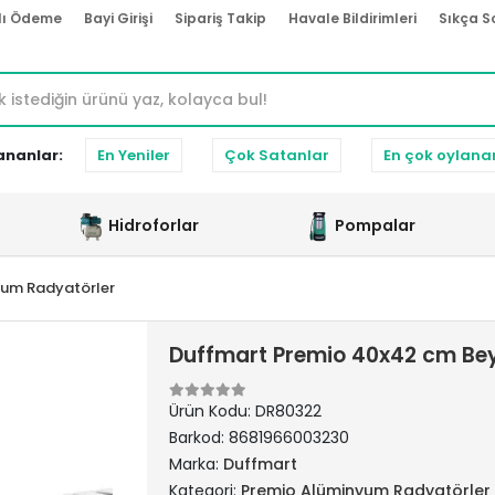
lı Ödeme
Bayi Girişi
Sipariş Takip
Havale Bildirimleri
Sıkça S
ananlar:
En Yeniler
Çok Satanlar
En çok oylana
Hidroforlar
Pompalar
yum Radyatörler
Duffmart Premio 40x42 cm Be
Ürün Kodu:
DR80322
Barkod:
8681966003230
Marka:
Duffmart
Kategori:
Premio Alüminyum Radyatörler