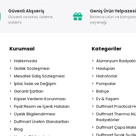
Güvenli Alışveriş
Geniş Ürün Yelpazes
Güvenli ve kolay ödeme
Binlerce ürün ve kampa
sistemi
seçeneği
Kurumsal
Kategoriler
Hakkımızda
Alüminyum Radyatör
Gizlilik Sözleşmesi
Havlupan
Mesafeli Satış Sözleşmesi
Hidroforlar
İptal, İade ve Değişim
Pompalar
Garanti Şartları
Bahçe
Kişisel Verilerin Korunması
Ev & Yaşam
Fiyat Resim ve İçerik Hataları
Duffmart Practical 
Üyelik Bilgilendirmesi
Duffmart Therma A
Radyatörler
Duffmart Üretim Standartları
Duffmart Çapa Maki
Blog
Duffmart Sıcak Su Hi