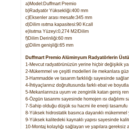
a)Model:Duffmart Premio
b)Radyatör Yüksekliği:400 mm
c)Eksenler arası mesafe:345 mm
d)Dilim ısıtma kapasitesi:90 Kcall
e)Isıtma Yüzeyi:0,274 M2/Dilim
f)Dilim Derinliği:60 mm
g)Dilim genişliği:65 mm
Duffmart Premio Alüminyum Radyatörlerin Üstün
1-Mevcut radyatörünüzün yerine hiçbir değişikik 
2-Mükemmel ve çeşitli modelleri ile mekanlara güzel
3-Hammadde ve tasarım farklılığı sayesinde sağlan
4-İhtiyaçlarınız doğrultusunda farklı ebat ve boyutla
5-Mekanlarınıza uyum ve zenginlik katan geniş renk 
6-Özgün tasarımı sayesinde homojen ısı dağılımı s
7-Sahip olduğu düşük su hacmi ile enerji tasarrufu 
8-Yüksek hidrostatik basınca dayanıklı mükemmel 
9-Yüksek kalitedeki kaynaklı yapısı sayesinde kalit
10-Montaj kolaylığı sağlayan ve yapılara gereksiz a