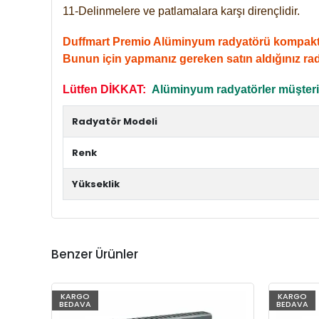
11-Delinmelere ve patlamalara karşı dirençlidir.
Duffmart Premio Alüminyum radyatörü kompakt giri
Bunun için yapmanız gereken satın aldığınız ra
Lütfen DİKKAT:
Alüminyum radyatörler müşterile
Radyatör Modeli
Renk
Yükseklik
Benzer Ürünler
KARGO
KARGO
BEDAVA
BEDAVA