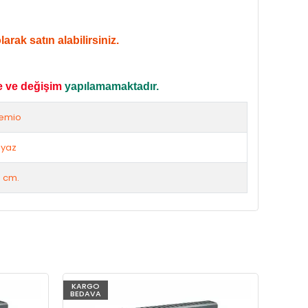
rak satın alabilirsiniz.
e ve değişim
yapılamamaktadır.
emio
yaz
 cm.
KARGO
KARG
BEDAVA
BEDAV