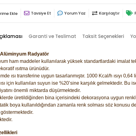
Tavsiye Et
Yorum Yaz
Karşılaştır
rime Ekle
çıklaması
Garanti ve Teslimat
Taksit Seçenekleri
Yo
0 Alüminyum Radyatör
m ham maddeler kullanılarak yüksek standartlardaki imalat tekno
koratif ısıtma ürünüdür.
 ısı transferine uygun tasarlanmıştır. 1000 Kcal/h ısıyı 0,64 lit
sı için kullanılan suyun ise %20’sine karşılık gelmektedir. Bu i
rfiyatını önemli miktarda düşürmektedir.
lerde üretildiğinden bina içerisindeki dekorasyona uygun renkle
atik boya kullanıldığından zamanla renk solması söz konusu değ
göstermektedir.
tedir.
llikleri