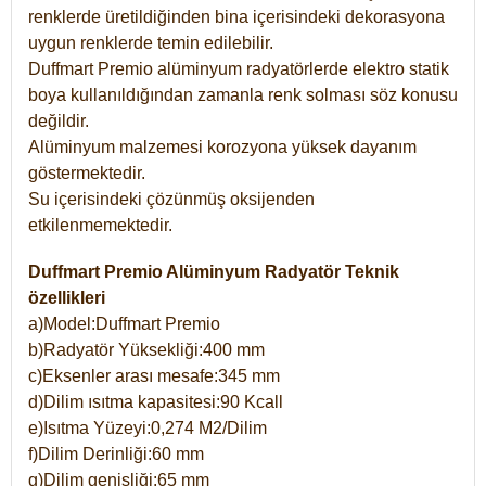
renklerde üretildiğinden bina içerisindeki dekorasyona
uygun renklerde temin edilebilir.
Duffmart Premio alüminyum radyatörlerde elektro statik
boya kullanıldığından zamanla renk solması söz konusu
değildir.
Alüminyum malzemesi korozyona yüksek dayanım
göstermektedir.
Su içerisindeki çözünmüş oksijenden
etkilenmemektedir.
Duffmart Premio Alüminyum Radyatör Teknik
özellikleri
a)Model:Duffmart Premio
b)Radyatör Yüksekliği:400 mm
c)Eksenler arası mesafe:345 mm
d)Dilim ısıtma kapasitesi:90 Kcall
e)Isıtma Yüzeyi:0,274 M2/Dilim
f)Dilim Derinliği:60 mm
g)Dilim genişliği:65 mm