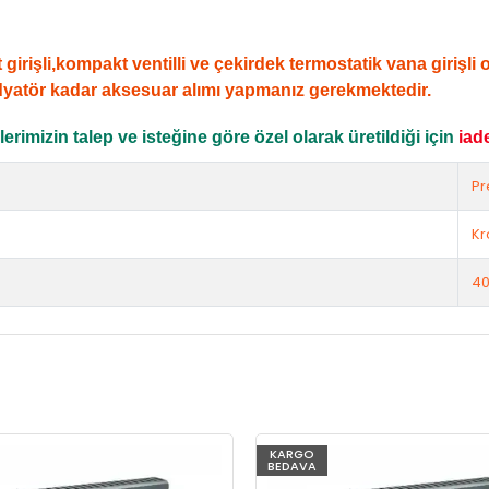
şli,kompakt ventilli ve çekirdek termostatik vana girişli ola
dyatör kadar aksesuar alımı yapmanız gerekmektedir.
rimizin talep ve isteğine göre özel olarak üretildiği için
iad
Pr
K
40
KARGO
BEDAVA