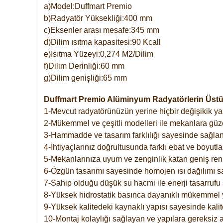
a)Model:Duffmart Premio
b)Radyatör Yüksekliği:400 mm
c)Eksenler arası mesafe:345 mm
d)Dilim ısıtma kapasitesi:90 Kcall
e)Isıtma Yüzeyi:0,274 M2/Dilim
f)Dilim Derinliği:60 mm
g)Dilim genişliği:65 mm
Duffmart Premio Alüminyum Radyatörlerin Üstün
1-Mevcut radyatörünüzün yerine hiçbir değişikik 
2-Mükemmel ve çeşitli modelleri ile mekanlara güzel
3-Hammadde ve tasarım farklılığı sayesinde sağlan
4-İhtiyaçlarınız doğrultusunda farklı ebat ve boyutla
5-Mekanlarınıza uyum ve zenginlik katan geniş renk 
6-Özgün tasarımı sayesinde homojen ısı dağılımı s
7-Sahip olduğu düşük su hacmi ile enerji tasarrufu 
8-Yüksek hidrostatik basınca dayanıklı mükemmel 
9-Yüksek kalitedeki kaynaklı yapısı sayesinde kalit
10-Montaj kolaylığı sağlayan ve yapılara gereksiz a