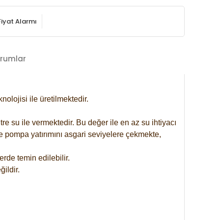
Fiyat Alarmı
rumlar
lojisi ile üretilmektedir.
re su ile vermektedir. Bu değer ile en az su ihtiyacı
se pompa yatırımını asgari seviyelere çekmekte,
rde temin edilebilir.
ildir.