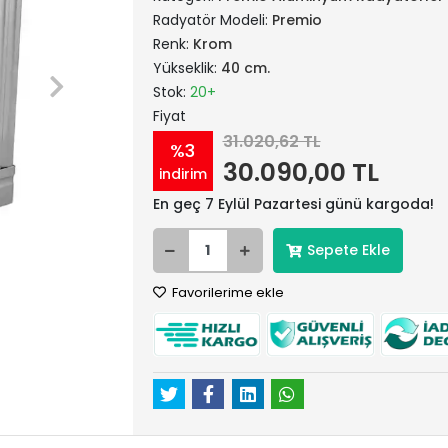
Radyatör Modeli:
Premio
Renk:
Krom
Yükseklik:
40 cm.
Stok:
20+
Fiyat
31.020,62 TL
%3
30.090,00 TL
indirim
En geç 7 Eylül Pazartesi günü kargoda!
Sepete Ekle
Favorilerime ekle