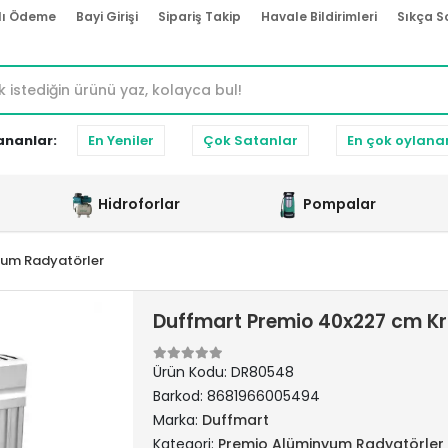
lı Ödeme
Bayi Girişi
Sipariş Takip
Havale Bildirimleri
Sıkça S
ananlar:
En Yeniler
Çok Satanlar
En çok oylana
Hidroforlar
Pompalar
yum Radyatörler
Duffmart Premio 40x227 cm K
Ürün Kodu:
DR80548
Barkod:
8681966005494
Marka:
Duffmart
Kategori:
Premio Alüminyum Radyatörler