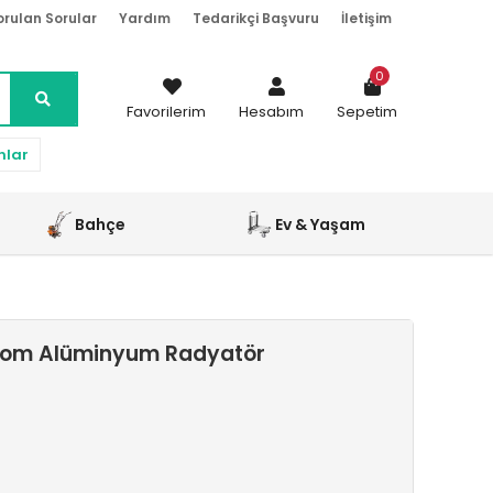
orulan Sorular
Yardım
Tedarikçi Başvuru
İletişim
0
Favorilerim
Hesabım
Sepetim
nlar
Bahçe
Ev & Yaşam
rom Alüminyum Radyatör