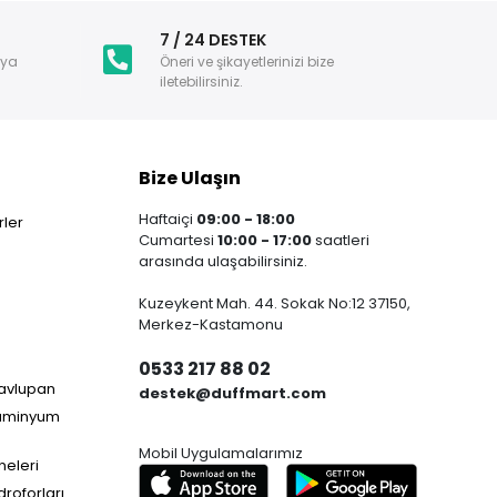
i
7 / 24 DESTEK
nya
Öneri ve şikayetlerinizi bize
iletebilirsiniz.
Bize Ulaşın
Haftaiçi
09:00 - 18:00
ler
Cumartesi
10:00 - 17:00
saatleri
arasında ulaşabilirsiniz.
Kuzeykent Mah. 44. Sokak No:12 37150,
Merkez-Kastamonu
0533 217 88 02
Havlupan
destek@duffmart.com
lüminyum
Mobil Uygulamalarımız
neleri
droforları