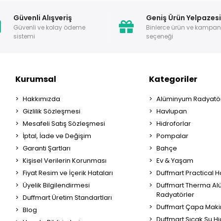
Güvenli Alışveriş
Geniş Ürün Yelpazes
Güvenli ve kolay ödeme
Binlerce ürün ve kampa
sistemi
seçeneği
Kurumsal
Kategoriler
Hakkımızda
Alüminyum Radyatör
Gizlilik Sözleşmesi
Havlupan
Mesafeli Satış Sözleşmesi
Hidroforlar
İptal, İade ve Değişim
Pompalar
Garanti Şartları
Bahçe
Kişisel Verilerin Korunması
Ev & Yaşam
Fiyat Resim ve İçerik Hataları
Duffmart Practical 
Üyelik Bilgilendirmesi
Duffmart Therma A
Radyatörler
Duffmart Üretim Standartları
Duffmart Çapa Maki
Blog
Duffmart Sıcak Su Hi