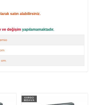
rak satın alabilirsiniz.
e ve değişim
yapılamamaktadır.
emio
rom
 cm.
KARGO
KARG
BEDAVA
BEDAV