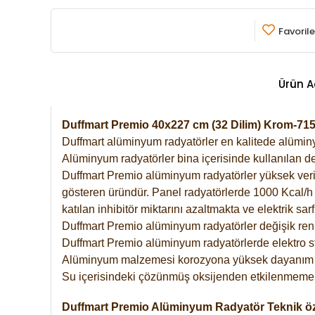
Favorile
Ürün A
Duffmart Premio 40x227 cm (32 Dilim) Krom-7
Duffmart alüminyum radyatörler en kalitede alüminyu
Alüminyum radyatörler bina içerisinde kullanılan de
Duffmart Premio alüminyum radyatörler yüksek verimde
gösteren üründür. Panel radyatörlerde 1000 Kcal/h ı
katılan inhibitör miktarını azaltmakta ve elektrik sa
Duffmart Premio alüminyum radyatörler değişik renk
Duffmart Premio alüminyum radyatörlerde elektro st
Alüminyum malzemesi korozyona yüksek dayanım 
Su içerisindeki çözünmüş oksijenden etkilenmemek
Duffmart Premio Alüminyum Radyatör Teknik öze