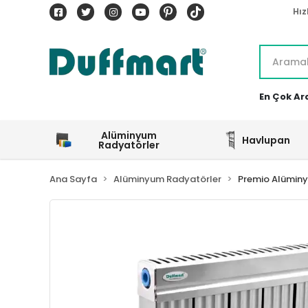
Hız
En Çok Ar
Alüminyum
Havlupan
Radyatörler
Ana Sayfa
Alüminyum Radyatörler
Premio Alümin