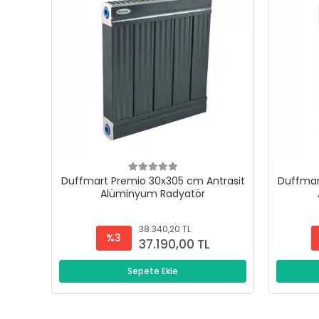
Duffmart Premio 30x305 cm Antrasit
Duffmar
Alüminyum Radyatör
38.340,20 TL
%3
37.190,00 TL
Sepete Ekle