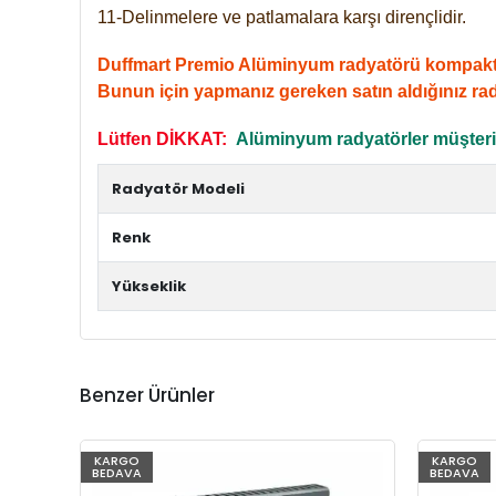
11-Delinmelere ve patlamalara karşı dirençlidir.
Duffmart Premio Alüminyum radyatörü kompakt giri
Bunun için yapmanız gereken satın aldığınız ra
Lütfen DİKKAT:
Alüminyum radyatörler müşterile
Radyatör Modeli
Renk
Yükseklik
Benzer Ürünler
KARGO
KARGO
BEDAVA
BEDAVA