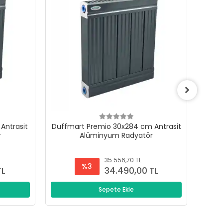
Antrasit
Duffmart Premio 30x284 cm Antrasit
Duffm
r
Alüminyum Radyatör
35.556,70 TL
%3
TL
34.490,00 TL
Sepete Ekle