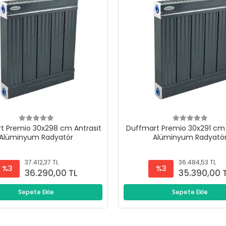
t Premio 30x298 cm Antrasit
Duffmart Premio 30x291 cm 
Alüminyum Radyatör
Alüminyum Radyatö
37.412,37 TL
36.484,53 TL
%3
%3
36.290,00 TL
35.390,00 
Sepete Ekle
Sepete Ekle