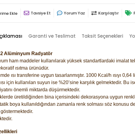
Tavsiye Et
Yorum Yaz
Karşılaştır
rime Ekle
çıklaması
Garanti ve Teslimat
Taksit Seçenekleri
Yo
152 Alüminyum Radyatör
m ham maddeler kullanılarak yüksek standartlardaki imalat tekno
koratif ısıtma ürünüdür.
 ısı transferine uygun tasarlanmıştır. 1000 Kcal/h ısıyı 0,64 lit
sı için kullanılan suyun ise %20’sine karşılık gelmektedir. Bu i
rfiyatını önemli miktarda düşürmektedir.
lerde üretildiğinden bina içerisindeki dekorasyona uygun renkle
atik boya kullanıldığından zamanla renk solması söz konusu değ
göstermektedir.
tedir.
llikleri