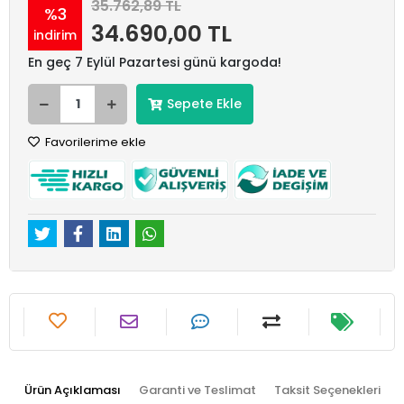
35.762,89 TL
%3
34.690,00 TL
indirim
En geç 7 Eylül Pazartesi günü kargoda!
Sepete Ekle
Favorilerime ekle
Ürün Açıklaması
Garanti ve Teslimat
Taksit Seçenekleri