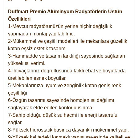
Duffmart Premio Alüminyum Radyatörlerin Üstün
Özellikleri
1-Mevcut radyatörünüzün yerine hiçbir değişikik
yapmadan montaj yapılabilme.
2-Mükemmel ve çeşitli modelleri ile mekanlara güzellik
katan eşsiz estetik tasarım.
3-Hammadde ve tasarım farklılığı sayesinde sağlanan
yüksek ısı verimi.
4-İhtiyaçlarınız doğrultusunda farklı ebat ve boyutlarda
üretilebilen esnek boyutlar.
5-Mekanlarınıza uyum ve zenginlik katan geniş renk
çeşitliliği
6-Özgün tasarımı sayesinde homojen ısı dağılımı
sağlayarak elde edilen konforlu ısınma
7-Sahip olduğu düşük su hacmi ile enerji tasarrufu
sağlar.
8-Yüksek hidrostatik basınca dayanıklı mükemmel yapı.
9-Yüksek kalitedeki kaynaklı yapısı sayesinde kaliteli ve