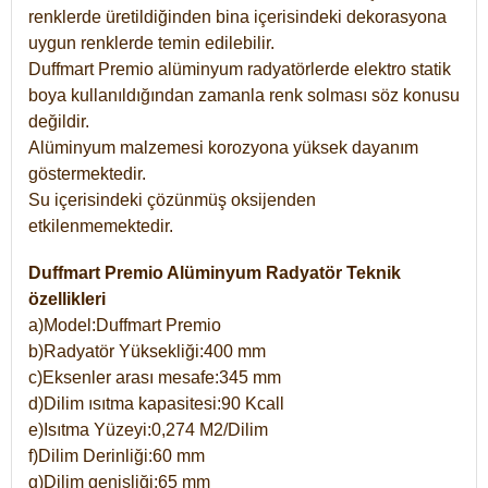
renklerde üretildiğinden bina içerisindeki dekorasyona
uygun renklerde temin edilebilir.
Duffmart Premio alüminyum radyatörlerde elektro statik
boya kullanıldığından zamanla renk solması söz konusu
değildir.
Alüminyum malzemesi korozyona yüksek dayanım
göstermektedir.
Su içerisindeki çözünmüş oksijenden
etkilenmemektedir.
Duffmart Premio Alüminyum Radyatör Teknik
özellikleri
a)Model:Duffmart Premio
b)Radyatör Yüksekliği:400 mm
c)Eksenler arası mesafe:345 mm
d)Dilim ısıtma kapasitesi:90 Kcall
e)Isıtma Yüzeyi:0,274 M2/Dilim
f)Dilim Derinliği:60 mm
g)Dilim genişliği:65 mm