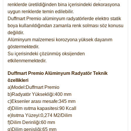
renklerde üretildiğinden bina içerisindeki dekorasyona
uygun renklerde temin edilebilir.
Duffmart Premio alüminyum radyatörlerde elektro statik
boya kullanıldığından zamanla renk solması söz konusu
değildir.
Alüminyum malzemesi korozyona yüksek dayanım
göstermektedir.
Su içerisindeki çözünmüş oksijenden
etkilenmemektedir.
Duffmart Premio Alüminyum Radyatör Teknik
özellikleri
a)Model:Duffmart Premio
b)Radyatör Yüksekliği:400 mm
c)Eksenler arası mesafe:345 mm
d)Dilim ısıtma kapasitesi:90 Kcall
e)Isıtma Yüzeyi:0,274 M2/Dilim
f)Dilim Derinliği:60 mm
g)Dilim genişliği:65 mm