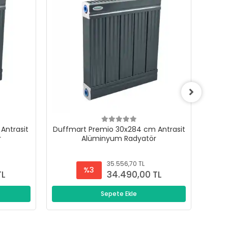
Antrasit
Duffmart Premio 30x284 cm Antrasit
Duffm
r
Alüminyum Radyatör
35.556,70 TL
%3
TL
34.490,00 TL
Sepete Ekle