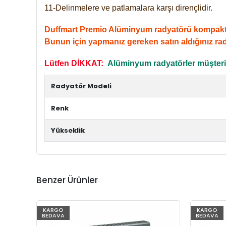
11-Delinmelere ve patlamalara karşı dirençlidir.
Duffmart Premio Alüminyum radyatörü kompakt giri
Bunun için yapmanız gereken satın aldığınız ra
Lütfen DİKKAT:
Alüminyum radyatörler müşterile
Radyatör Modeli
Renk
Yükseklik
Benzer Ürünler
KARGO
KARGO
BEDAVA
BEDAVA