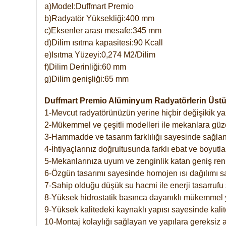
a)Model:Duffmart Premio
b)Radyatör Yüksekliği:400 mm
c)Eksenler arası mesafe:345 mm
d)Dilim ısıtma kapasitesi:90 Kcall
e)Isıtma Yüzeyi:0,274 M2/Dilim
f)Dilim Derinliği:60 mm
g)Dilim genişliği:65 mm
Duffmart Premio Alüminyum Radyatörlerin Üstün
1-Mevcut radyatörünüzün yerine hiçbir değişikik 
2-Mükemmel ve çeşitli modelleri ile mekanlara güzel
3-Hammadde ve tasarım farklılığı sayesinde sağlan
4-İhtiyaçlarınız doğrultusunda farklı ebat ve boyutla
5-Mekanlarınıza uyum ve zenginlik katan geniş renk 
6-Özgün tasarımı sayesinde homojen ısı dağılımı s
7-Sahip olduğu düşük su hacmi ile enerji tasarrufu 
8-Yüksek hidrostatik basınca dayanıklı mükemmel 
9-Yüksek kalitedeki kaynaklı yapısı sayesinde kalit
10-Montaj kolaylığı sağlayan ve yapılara gereksiz a