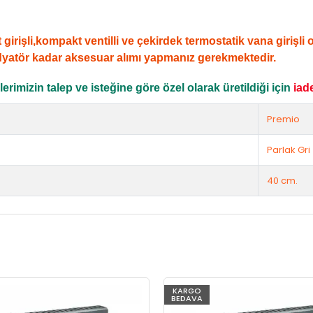
şli,kompakt ventilli ve çekirdek termostatik vana girişli ola
dyatör kadar aksesuar alımı yapmanız gerekmektedir.
rimizin talep ve isteğine göre özel olarak üretildiği için
iad
Premio
Parlak Gri
40 cm.
KARGO
BEDAVA