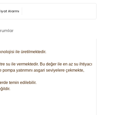
Fiyat Alarmı
rumlar
lojisi ile üretilmektedir.
re su ile vermektedir. Bu değer ile en az su ihtiyacı
se pompa yatırımını asgari seviyelere çekmekte,
rde temin edilebilir.
ildir.