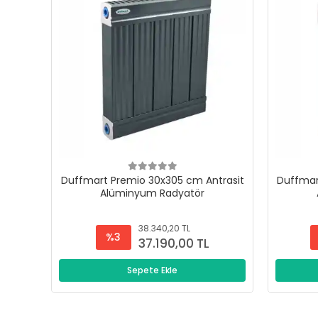
Duffmart Premio 30x305 cm Antrasit
Duffmar
Alüminyum Radyatör
38.340,20 TL
%3
37.190,00 TL
Sepete Ekle