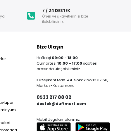
i
7 / 24 DESTEK
nya
Öneri ve şikayetlerinizi bize
iletebilirsiniz.
Bize Ulaşın
Haftaiçi
09:00 - 18:00
ler
Cumartesi
10:00 - 17:00
saatleri
arasında ulaşabilirsiniz.
Kuzeykent Mah. 44. Sokak No:12 37150,
Merkez-Kastamonu
0533 217 88 02
Havlupan
destek@duffmart.com
lüminyum
Mobil Uygulamalarımız
neleri
droforları