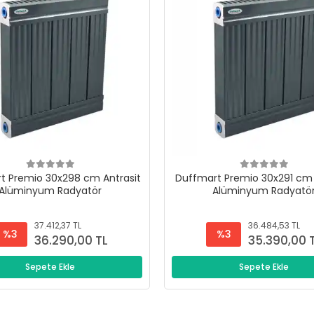
t Premio 30x298 cm Antrasit
Duffmart Premio 30x291 cm 
Alüminyum Radyatör
Alüminyum Radyatö
37.412,37 TL
36.484,53 TL
%3
%3
36.290,00 TL
35.390,00 
Sepete Ekle
Sepete Ekle