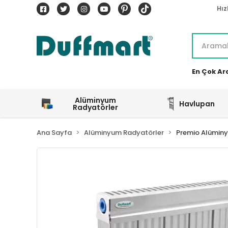
Hız
En Çok Ar
Alüminyum
Havlupan
Radyatörler
Ana Sayfa
Alüminyum Radyatörler
Premio Alümin