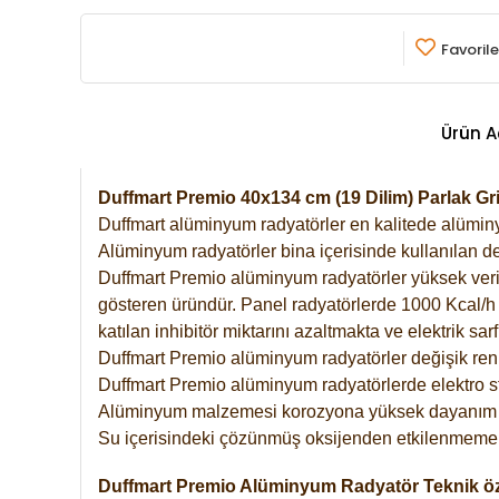
Favorile
Ürün A
Duffmart Premio 40x134 cm (19 Dilim) Parlak G
Duffmart alüminyum radyatörler en kalitede alüminyu
Alüminyum radyatörler bina içerisinde kullanılan de
Duffmart Premio alüminyum radyatörler yüksek verimde
gösteren üründür. Panel radyatörlerde 1000 Kcal/h ı
katılan inhibitör miktarını azaltmakta ve elektrik sa
Duffmart Premio alüminyum radyatörler değişik renk
Duffmart Premio alüminyum radyatörlerde elektro st
Alüminyum malzemesi korozyona yüksek dayanım 
Su içerisindeki çözünmüş oksijenden etkilenmemek
Duffmart Premio Alüminyum Radyatör Teknik öze