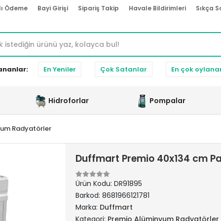
lı Ödeme
Bayi Girişi
Sipariş Takip
Havale Bildirimleri
Sıkça S
ananlar:
En Yeniler
Çok Satanlar
En çok oylana
Hidroforlar
Pompalar
yum Radyatörler
Duffmart Premio 40x134 cm Pa
Ürün Kodu:
DR91895
Barkod:
8681966121781
Marka:
Duffmart
Kategori:
Premio Alüminyum Radyatörler