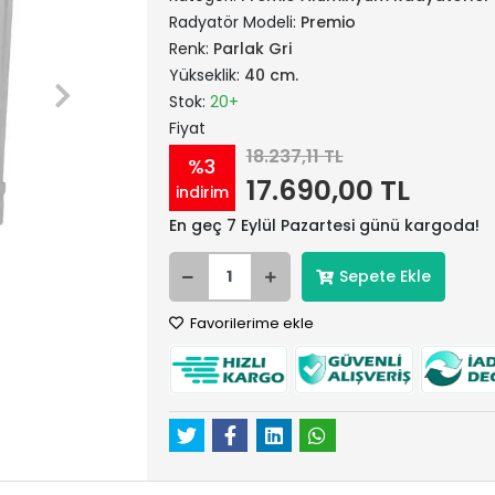
Radyatör Modeli:
Premio
Renk:
Parlak Gri
Yükseklik:
40 cm.
Stok:
20+
Fiyat
18.237,11 TL
%3
17.690,00 TL
indirim
En geç 7 Eylül Pazartesi günü kargoda!
Sepete Ekle
Favorilerime ekle