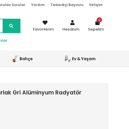
orulan Sorular
Yardım
Tedarikçi Başvuru
İletişim
0
Favorilerim
Hesabım
Sepetim
nlar
Bahçe
Ev & Yaşam
rlak Gri Alüminyum Radyatör