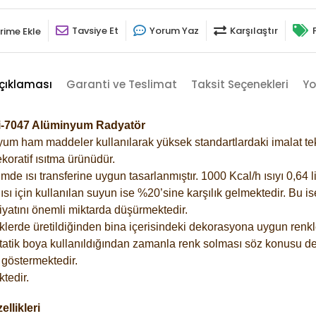
Tavsiye Et
Yorum Yaz
Karşılaştır
rime Ekle
çıklaması
Garanti ve Teslimat
Taksit Seçenekleri
Yo
ri-7047 Alüminyum Radyatör
m ham maddeler kullanılarak yüksek standartlardaki imalat tekno
koratif ısıtma ürünüdür.
 ısı transferine uygun tasarlanmıştır. 1000 Kcal/h ısıyı 0,64 lit
sı için kullanılan suyun ise %20’sine karşılık gelmektedir. Bu i
rfiyatını önemli miktarda düşürmektedir.
lerde üretildiğinden bina içerisindeki dekorasyona uygun renkle
atik boya kullanıldığından zamanla renk solması söz konusu değ
göstermektedir.
tedir.
llikleri