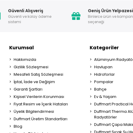
Güvenli Alışveriş
Geniş Ürün Yelpazes
Güvenli ve kolay ödeme
Binlerce ürün ve kampa
sistemi
seçeneği
Kurumsal
Kategoriler
Hakkımızda
Alüminyum Radyatör
Gizlilik Sözleşmesi
Havlupan
Mesafeli Satış Sözleşmesi
Hidroforlar
İptal, İade ve Değişim
Pompalar
Garanti Şartları
Bahçe
Kişisel Verilerin Korunması
Ev & Yaşam
Fiyat Resim ve İçerik Hataları
Duffmart Practical 
Üyelik Bilgilendirmesi
Duffmart Therma A
Radyatörler
Duffmart Üretim Standartları
Duffmart Çapa Maki
Blog
Duffmart Sıcak Su Hi