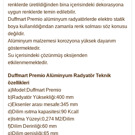
renklerde üretildiğinden bina içerisindeki dekorasyona
uygun renklerde temin edilebilir.
Duffmart Premio alüminyum radyatörlerde elektro statik
boya kullanıldığından zamanla renk solması söz konusu
değildir.
Alüminyum malzemesi korozyona yüksek dayanım
göstermektedir.
Su içerisindeki çözünmüş oksijenden
etkilenmemektedir.
Duffmart Premio Alüminyum Radyatör Teknik
özellikleri
a)Model:Duffmart Premio
b)Radyatör Yüksekliği:400 mm
c)Eksenler arası mesafe:345 mm
d)Dilim ısıtma kapasitesi:90 Kcall
e)Isıtma Yüzeyi:0,274 M2/Dilim
f)Dilim Derinliği:60 mm
g)Dilim genişliği:65 mm