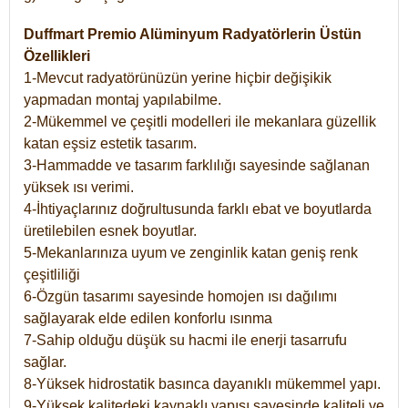
Duffmart Premio Alüminyum Radyatörlerin Üstün
Özellikleri
1-Mevcut radyatörünüzün yerine hiçbir değişikik
yapmadan montaj yapılabilme.
2-Mükemmel ve çeşitli modelleri ile mekanlara güzellik
katan eşsiz estetik tasarım.
3-Hammadde ve tasarım farklılığı sayesinde sağlanan
yüksek ısı verimi.
4-İhtiyaçlarınız doğrultusunda farklı ebat ve boyutlarda
üretilebilen esnek boyutlar.
5-Mekanlarınıza uyum ve zenginlik katan geniş renk
çeşitliliği
6-Özgün tasarımı sayesinde homojen ısı dağılımı
sağlayarak elde edilen konforlu ısınma
7-Sahip olduğu düşük su hacmi ile enerji tasarrufu
sağlar.
8-Yüksek hidrostatik basınca dayanıklı mükemmel yapı.
9-Yüksek kalitedeki kaynaklı yapısı sayesinde kaliteli ve