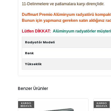
11-Delinmelere ve patlamalara karşı dirençlidir.
Duffmart Premio Alüminyum radyatörü kompakt giri
Bunun için yapmanız gereken satın aldığınız ra
Lütfen DİKKAT:
Alüminyum radyatörler müşterile
Radyatör Modeli
Renk
Yükseklik
Benzer Ürünler
KARGO
KARGO
BEDAVA
BEDAVA