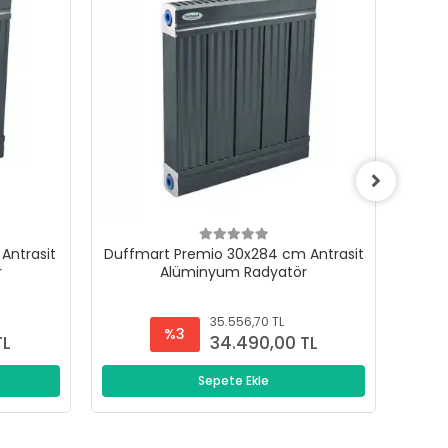
Antrasit
Duffmart Premio 30x284 cm Antrasit
Duffm
r
Alüminyum Radyatör
35.556,70 TL
%3
TL
34.490,00 TL
Sepete Ekle