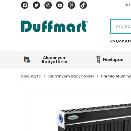
Hız
En Çok Ar
Alüminyum
Havlupan
Radyatörler
Ana Sayfa
Alüminyum Radyatörler
Premio Alümin