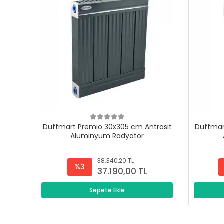
Duffmart Premio 30x305 cm Antrasit
Duffmar
Alüminyum Radyatör
38.340,20 TL
%3
37.190,00 TL
Sepete Ekle