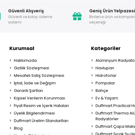
Güvenli Alışveriş
Geniş Ürün Yelpazes
Güvenli ve kolay ödeme
Binlerce ürün ve kampa
sistemi
seçeneği
Kurumsal
Kategoriler
Hakkımızda
Alüminyum Radyatör
Gizlilik Sözleşmesi
Havlupan
Mesafeli Satış Sözleşmesi
Hidroforlar
İptal, İade ve Değişim
Pompalar
Garanti Şartları
Bahçe
Kişisel Verilerin Korunması
Ev & Yaşam
Fiyat Resim ve İçerik Hataları
Duffmart Practical 
Üyelik Bilgilendirmesi
Duffmart Therma A
Radyatörler
Duffmart Üretim Standartları
Duffmart Çapa Maki
Blog
Duffmart Sıcak Su Hi