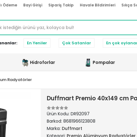
lı Ödeme
Bayi Girişi
Sipariş Takip
Havale Bildirimleri
Sıkça S
ananlar:
En Yeniler
Çok Satanlar
En çok oylana
Hidroforlar
Pompalar
yum Radyatörler
Duffmart Premio 40x149 cm P
Ürün Kodu:
DR92097
Barkod:
8681966123808
Marka:
Duffmart
Kategori:
Premio Alüminyum Radyatörler