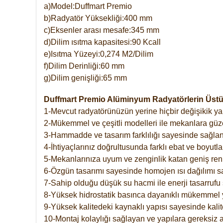
a)Model:Duffmart Premio
b)Radyatör Yüksekliği:400 mm
c)Eksenler arası mesafe:345 mm
d)Dilim ısıtma kapasitesi:90 Kcall
e)Isıtma Yüzeyi:0,274 M2/Dilim
f)Dilim Derinliği:60 mm
g)Dilim genişliği:65 mm
Duffmart Premio Alüminyum Radyatörlerin Üstün
1-Mevcut radyatörünüzün yerine hiçbir değişikik 
2-Mükemmel ve çeşitli modelleri ile mekanlara güzel
3-Hammadde ve tasarım farklılığı sayesinde sağlan
4-İhtiyaçlarınız doğrultusunda farklı ebat ve boyutla
5-Mekanlarınıza uyum ve zenginlik katan geniş renk 
6-Özgün tasarımı sayesinde homojen ısı dağılımı s
7-Sahip olduğu düşük su hacmi ile enerji tasarrufu 
8-Yüksek hidrostatik basınca dayanıklı mükemmel 
9-Yüksek kalitedeki kaynaklı yapısı sayesinde kalit
10-Montaj kolaylığı sağlayan ve yapılara gereksiz a