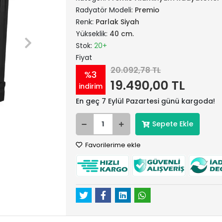
Radyatör Modeli:
Premio
Renk:
Parlak Siyah
Yükseklik:
40 cm.
Stok:
20+
Fiyat
20.092,78 TL
%3
19.490,00 TL
indirim
En geç 7 Eylül Pazartesi günü kargoda!
Sepete Ekle
Favorilerime ekle