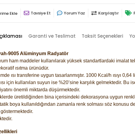
Tavsiye Et
Yorum Yaz
Karşılaştır
rime Ekle
çıklaması
Garanti ve Teslimat
Taksit Seçenekleri
Yo
Siyah-9005 Alüminyum Radyatör
m ham maddeler kullanılarak yüksek standartlardaki imalat tekno
koratif ısıtma ürünüdür.
 ısı transferine uygun tasarlanmıştır. 1000 Kcal/h ısıyı 0,64 lit
sı için kullanılan suyun ise %20’sine karşılık gelmektedir. Bu i
rfiyatını önemli miktarda düşürmektedir.
lerde üretildiğinden bina içerisindeki dekorasyona uygun renkle
atik boya kullanıldığından zamanla renk solması söz konusu değ
göstermektedir.
tedir.
llikleri