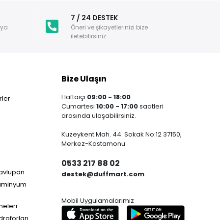
i
7 / 24 DESTEK
nya
Öneri ve şikayetlerinizi bize
iletebilirsiniz.
Bize Ulaşın
Haftaiçi
09:00 - 18:00
ler
Cumartesi
10:00 - 17:00
saatleri
arasında ulaşabilirsiniz.
Kuzeykent Mah. 44. Sokak No:12 37150,
Merkez-Kastamonu
0533 217 88 02
Havlupan
destek@duffmart.com
lüminyum
Mobil Uygulamalarımız
neleri
droforları