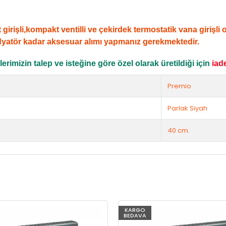
şli,kompakt ventilli ve çekirdek termostatik vana girişli ola
dyatör kadar aksesuar alımı yapmanız gerekmektedir.
rimizin talep ve isteğine göre özel olarak üretildiği için
iad
Premio
Parlak Siyah
40 cm.
KARGO
BEDAVA