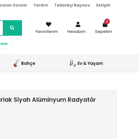
orulan Sorular
Yardım
Tedarikçi Başvuru
İletişim
0
Favorilerim
Hesabım
Sepetim
nlar
Bahçe
Ev & Yaşam
arlak Siyah Alüminyum Radyatör