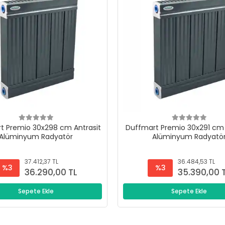
t Premio 30x298 cm Antrasit
Duffmart Premio 30x291 cm 
Alüminyum Radyatör
Alüminyum Radyatö
37.412,37 TL
36.484,53 TL
%3
%3
36.290,00 TL
35.390,00 
Sepete Ekle
Sepete Ekle