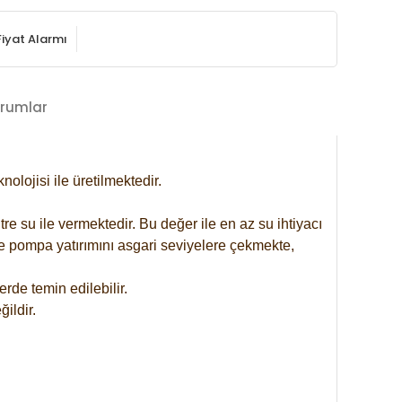
Fiyat Alarmı
rumlar
lojisi ile üretilmektedir.
re su ile vermektedir. Bu değer ile en az su ihtiyacı
se pompa yatırımını asgari seviyelere çekmekte,
rde temin edilebilir.
ildir.