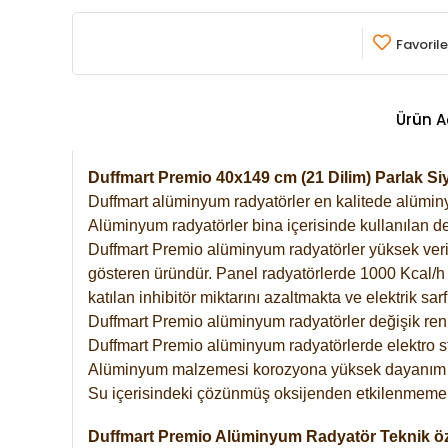
Favorile
Ürün A
Duffmart Premio 40x149 cm (21 Dilim) Parlak 
Duffmart alüminyum radyatörler en kalitede alüminyu
Alüminyum radyatörler bina içerisinde kullanılan de
Duffmart Premio alüminyum radyatörler yüksek verimde
gösteren üründür. Panel radyatörlerde 1000 Kcal/h ı
katılan inhibitör miktarını azaltmakta ve elektrik sa
Duffmart Premio alüminyum radyatörler değişik renk
Duffmart Premio alüminyum radyatörlerde elektro st
Alüminyum malzemesi korozyona yüksek dayanım 
Su içerisindeki çözünmüş oksijenden etkilenmemek
Duffmart Premio Alüminyum Radyatör Teknik öze