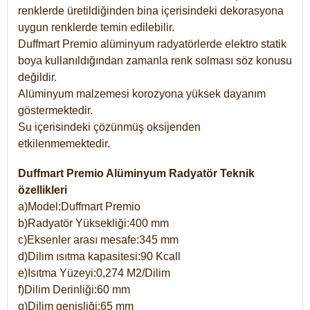
renklerde üretildiğinden bina içerisindeki dekorasyona
uygun renklerde temin edilebilir.
Duffmart Premio alüminyum radyatörlerde elektro statik
boya kullanıldığından zamanla renk solması söz konusu
değildir.
Alüminyum malzemesi korozyona yüksek dayanım
göstermektedir.
Su içerisindeki çözünmüş oksijenden
etkilenmemektedir.
Duffmart Premio Alüminyum Radyatör Teknik
özellikleri
a)Model:Duffmart Premio
b)Radyatör Yüksekliği:400 mm
c)Eksenler arası mesafe:345 mm
d)Dilim ısıtma kapasitesi:90 Kcall
e)Isıtma Yüzeyi:0,274 M2/Dilim
f)Dilim Derinliği:60 mm
g)Dilim genişliği:65 mm