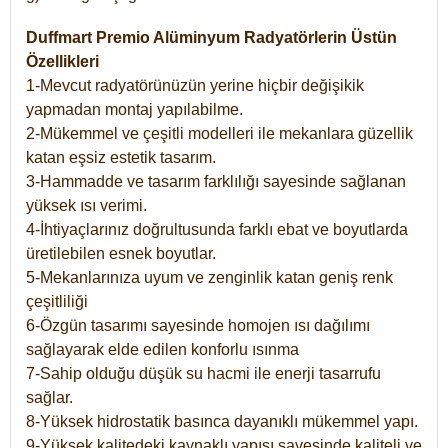
Duffmart Premio Alüminyum Radyatörlerin Üstün
Özellikleri
1-Mevcut radyatörünüzün yerine hiçbir değişikik
yapmadan montaj yapılabilme.
2-Mükemmel ve çeşitli modelleri ile mekanlara güzellik
katan eşsiz estetik tasarım.
3-Hammadde ve tasarım farklılığı sayesinde sağlanan
yüksek ısı verimi.
4-İhtiyaçlarınız doğrultusunda farklı ebat ve boyutlarda
üretilebilen esnek boyutlar.
5-Mekanlarınıza uyum ve zenginlik katan geniş renk
çeşitliliği
6-Özgün tasarımı sayesinde homojen ısı dağılımı
sağlayarak elde edilen konforlu ısınma
7-Sahip olduğu düşük su hacmi ile enerji tasarrufu
sağlar.
8-Yüksek hidrostatik basınca dayanıklı mükemmel yapı.
9-Yüksek kalitedeki kaynaklı yapısı sayesinde kaliteli ve