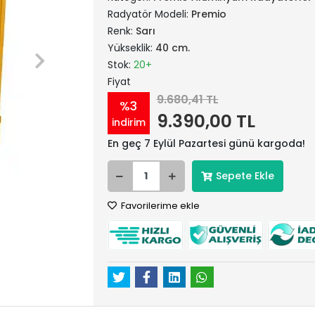
Radyatör Modeli:
Premio
Renk:
Sarı
Yükseklik:
40 cm.
Stok:
20+
Fiyat
9.680,41 TL
%3
9.390,00 TL
indirim
En geç 7 Eylül Pazartesi günü kargoda!
Sepete Ekle
Favorilerime ekle