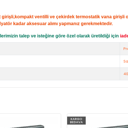
şli,kompakt ventilli ve çekirdek termostatik vana girişli ola
dyatör kadar aksesuar alımı yapmanız gerekmektedir.
rimizin talep ve isteğine göre özel olarak üretildiği için
iad
Pr
Sa
40
KARGO
BEDAVA