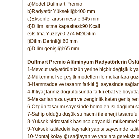
a)Model:Duffmart Premio
b)Radyatör Yüksekliği:400 mm
c)Eksenler arası mesafe:345 mm
d)Dilim ısıtma kapasitesi:90 Kcall
e)Isıtma Yüzeyi:0,274 M2/Dilim
f)Dilim Derinliği:60 mm
g)Dilim genişliği:65 mm
Duffmart Premio Alüminyum Radyatörlerin Üstün
1-Mevcut radyatörünüzün yerine hiçbir değişikik 
2-Mükemmel ve çeşitli modelleri ile mekanlara güzel
3-Hammadde ve tasarım farklılığı sayesinde sağlan
4-İhtiyaçlarınız doğrultusunda farklı ebat ve boyutla
5-Mekanlarınıza uyum ve zenginlik katan geniş renk 
6-Özgün tasarımı sayesinde homojen ısı dağılımı s
7-Sahip olduğu düşük su hacmi ile enerji tasarrufu 
8-Yüksek hidrostatik basınca dayanıklı mükemmel 
9-Yüksek kalitedeki kaynaklı yapısı sayesinde kalit
10-Montaj kolaylığı sağlayan ve yapılara gereksiz a