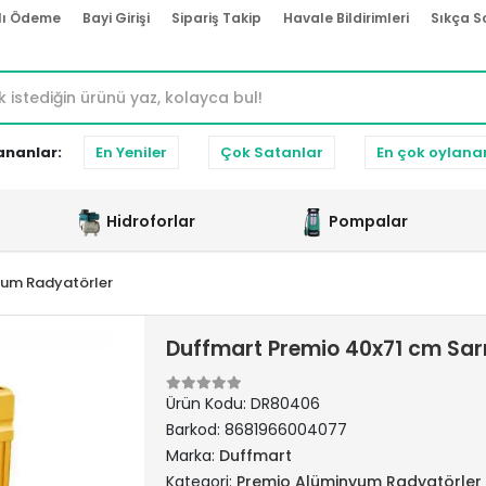
lı Ödeme
Bayi Girişi
Sipariş Takip
Havale Bildirimleri
Sıkça S
ananlar:
En Yeniler
Çok Satanlar
En çok oylana
Hidroforlar
Pompalar
yum Radyatörler
Duffmart Premio 40x71 cm Sa
Ürün Kodu:
DR80406
Barkod:
8681966004077
Marka:
Duffmart
Kategori:
Premio Alüminyum Radyatörler