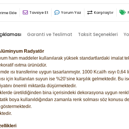
Tavsiye Et
Yorum Yaz
Karşılaştır
rime Ekle
çıklaması
Garanti ve Teslimat
Taksit Seçenekleri
Yo
8 Alüminyum Radyatör
m ham maddeler kullanılarak yüksek standartlardaki imalat tekno
koratif ısıtma ürünüdür.
 ısı transferine uygun tasarlanmıştır. 1000 Kcal/h ısıyı 0,64 lit
sı için kullanılan suyun ise %20’sine karşılık gelmektedir. Bu i
rfiyatını önemli miktarda düşürmektedir.
lerde üretildiğinden bina içerisindeki dekorasyona uygun renkle
atik boya kullanıldığından zamanla renk solması söz konusu değ
göstermektedir.
tedir.
llikleri