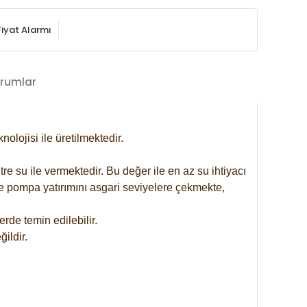
Fiyat Alarmı
rumlar
lojisi ile üretilmektedir.
re su ile vermektedir. Bu değer ile en az su ihtiyacı
se pompa yatırımını asgari seviyelere çekmekte,
rde temin edilebilir.
ildir.