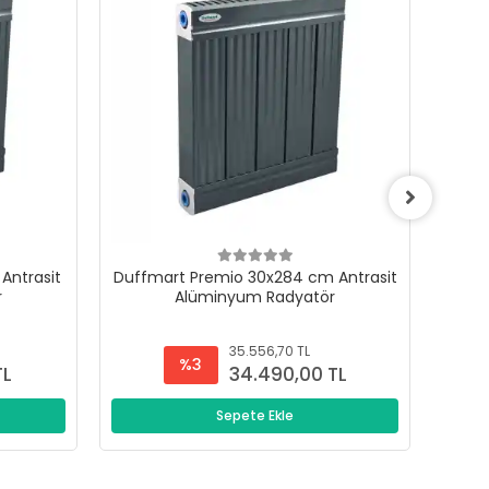
Antrasit
Duffmart Premio 30x284 cm Antrasit
Duffm
r
Alüminyum Radyatör
35.556,70 TL
%3
TL
34.490,00 TL
Sepete Ekle