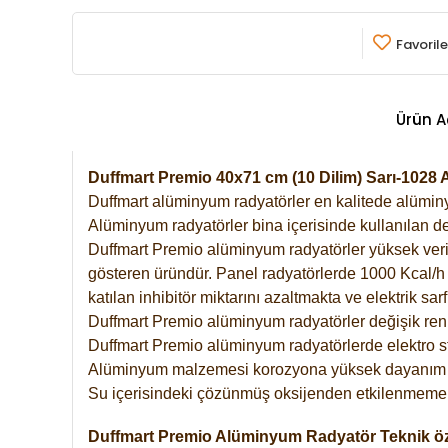
Favorile
Ürün A
Duffmart Premio 40x71 cm (10 Dilim) Sarı-102
Duffmart alüminyum radyatörler en kalitede alüminyu
Alüminyum radyatörler bina içerisinde kullanılan de
Duffmart Premio alüminyum radyatörler yüksek verimde
gösteren üründür. Panel radyatörlerde 1000 Kcal/h ı
katılan inhibitör miktarını azaltmakta ve elektrik sa
Duffmart Premio alüminyum radyatörler değişik renk
Duffmart Premio alüminyum radyatörlerde elektro st
Alüminyum malzemesi korozyona yüksek dayanım 
Su içerisindeki çözünmüş oksijenden etkilenmemek
Duffmart Premio Alüminyum Radyatör Teknik öze