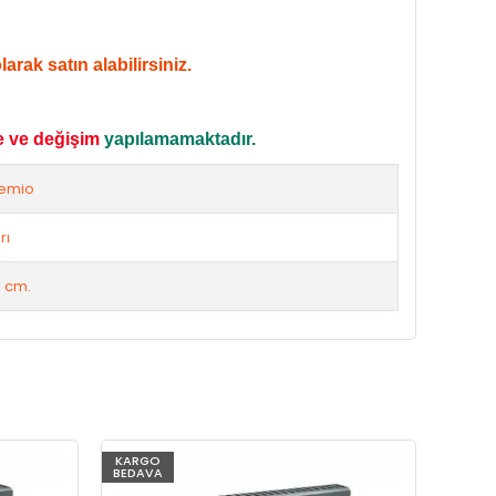
rak satın alabilirsiniz.
e ve değişim
yapılamamaktadır.
emio
rı
 cm.
KARGO
KARG
BEDAVA
BEDAV