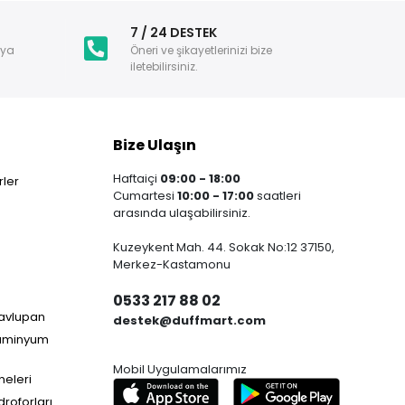
i
7 / 24 DESTEK
nya
Öneri ve şikayetlerinizi bize
iletebilirsiniz.
Bize Ulaşın
Haftaiçi
09:00 - 18:00
ler
Cumartesi
10:00 - 17:00
saatleri
arasında ulaşabilirsiniz.
Kuzeykent Mah. 44. Sokak No:12 37150,
Merkez-Kastamonu
0533 217 88 02
Havlupan
destek@duffmart.com
lüminyum
Mobil Uygulamalarımız
neleri
droforları