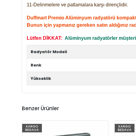
11-Delinmelere ve patlamalara karşı dirençlidir.
Duffmart Premio Alüminyum radyatörü kompakt giri
Bunun için yapmanız gereken satın aldığınız ra
Lütfen DİKKAT:
Alüminyum radyatörler müşterile
Radyatör Modeli
Renk
Yükseklik
Benzer Ürünler
KARGO
KARGO
BEDAVA
BEDAVA