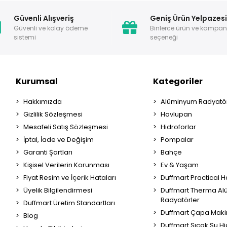
Güvenli Alışveriş
Geniş Ürün Yelpazes
Güvenli ve kolay ödeme
Binlerce ürün ve kampa
sistemi
seçeneği
Kurumsal
Kategoriler
Hakkımızda
Alüminyum Radyatör
Gizlilik Sözleşmesi
Havlupan
Mesafeli Satış Sözleşmesi
Hidroforlar
İptal, İade ve Değişim
Pompalar
Garanti Şartları
Bahçe
Kişisel Verilerin Korunması
Ev & Yaşam
Fiyat Resim ve İçerik Hataları
Duffmart Practical 
Üyelik Bilgilendirmesi
Duffmart Therma A
Radyatörler
Duffmart Üretim Standartları
Duffmart Çapa Maki
Blog
Duffmart Sıcak Su Hi