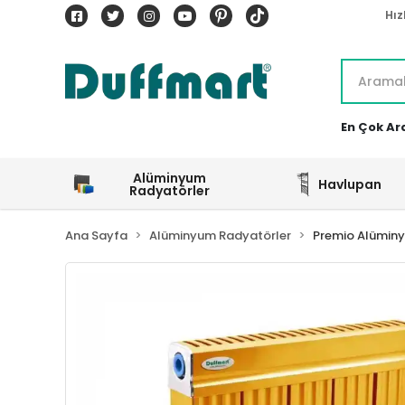
Hız
En Çok Ar
Alüminyum
Havlupan
Radyatörler
Ana Sayfa
Alüminyum Radyatörler
Premio Alümin