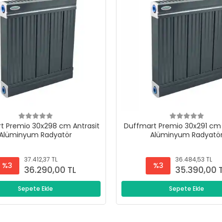
t Premio 30x298 cm Antrasit
Duffmart Premio 30x291 cm 
Alüminyum Radyatör
Alüminyum Radyatö
37.412,37 TL
36.484,53 TL
%3
%3
36.290,00 TL
35.390,00 
Sepete Ekle
Sepete Ekle