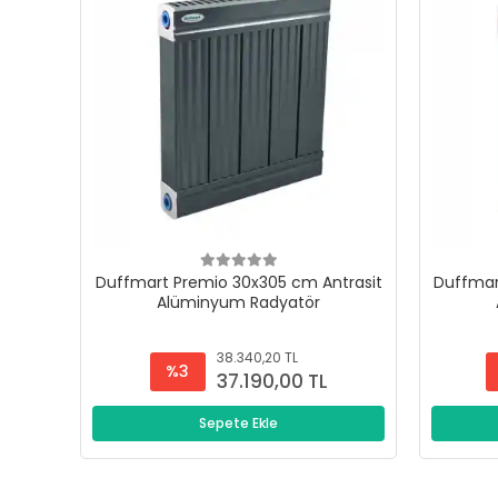
Duffmart Premio 30x305 cm Antrasit
Duffmar
Alüminyum Radyatör
38.340,20 TL
%3
37.190,00 TL
Sepete Ekle