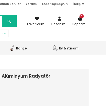
orulan Sorular
Yardım
Tedarikçi Başvuru
İletişim
0
Favorilerim
Hesabım
Sepetim
nlar
Bahçe
Ev & Yaşam
rı Alüminyum Radyatör