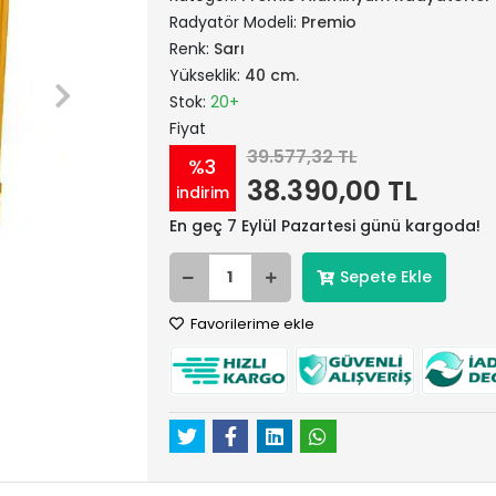
Radyatör Modeli:
Premio
Renk:
Sarı
Yükseklik:
40 cm.
Stok:
20+
Fiyat
39.577,32 TL
%3
38.390,00 TL
indirim
En geç 7 Eylül Pazartesi günü kargoda!
Sepete Ekle
Favorilerime ekle