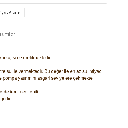
Fiyat Alarmı
rumlar
lojisi ile üretilmektedir.
re su ile vermektedir. Bu değer ile en az su ihtiyacı
se pompa yatırımını asgari seviyelere çekmekte,
rde temin edilebilir.
ildir.