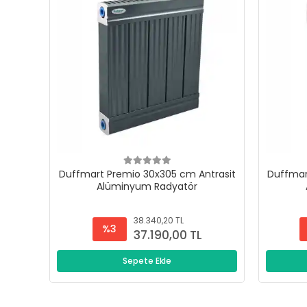
Duffmart Premio 30x305 cm Antrasit
Duffmar
Alüminyum Radyatör
38.340,20 TL
%3
37.190,00 TL
Sepete Ekle