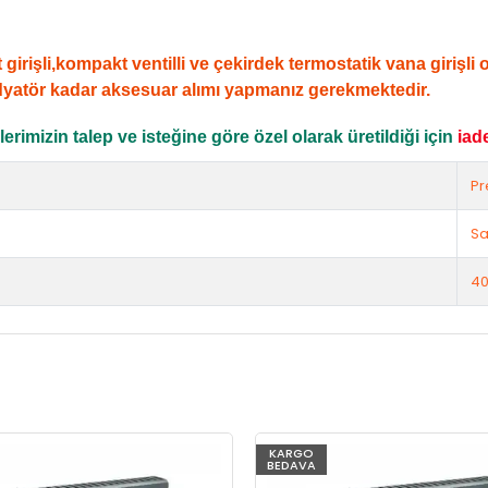
şli,kompakt ventilli ve çekirdek termostatik vana girişli ola
dyatör kadar aksesuar alımı yapmanız gerekmektedir.
rimizin talep ve isteğine göre özel olarak üretildiği için
iad
Pr
Sa
40
KARGO
BEDAVA