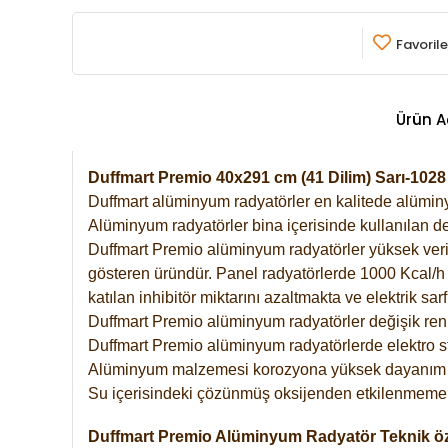
Favorile
Ürün A
Duffmart Premio 40x291 cm (41 Dilim) Sarı-10
Duffmart alüminyum radyatörler en kalitede alüminyu
Alüminyum radyatörler bina içerisinde kullanılan de
Duffmart Premio alüminyum radyatörler yüksek verimde
gösteren üründür. Panel radyatörlerde 1000 Kcal/h ı
katılan inhibitör miktarını azaltmakta ve elektrik sa
Duffmart Premio alüminyum radyatörler değişik renk
Duffmart Premio alüminyum radyatörlerde elektro st
Alüminyum malzemesi korozyona yüksek dayanım 
Su içerisindeki çözünmüş oksijenden etkilenmemek
Duffmart Premio Alüminyum Radyatör Teknik öze