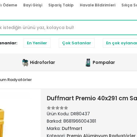
lı Ödeme
Bayi Girişi
Sipariş Takip
Havale Bildirimleri
Sıkça S
ananlar:
En Yeniler
Çok Satanlar
En çok oylana
Hidroforlar
Pompalar
yum Radyatörler
Duffmart Premio 40x291 cm S
Ürün Kodu:
DR80437
Barkod:
8681966004381
Marka:
Duffmart
Kategori:
Premio Alüminyum Radyatörler