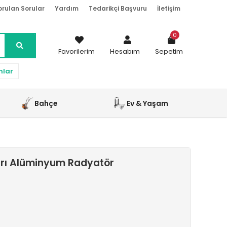
orulan Sorular
Yardım
Tedarikçi Başvuru
İletişim
0
Favorilerim
Hesabım
Sepetim
nlar
Bahçe
Ev & Yaşam
arı Alüminyum Radyatör