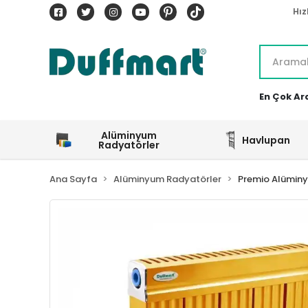
Hız
En Çok Ar
Alüminyum
Havlupan
Radyatörler
Ana Sayfa
Alüminyum Radyatörler
Premio Alümin