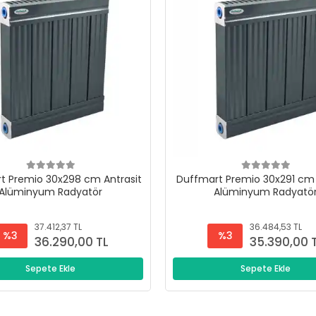
t Premio 30x298 cm Antrasit
Duffmart Premio 30x291 cm 
Alüminyum Radyatör
Alüminyum Radyatö
37.412,37 TL
36.484,53 TL
%3
%3
36.290,00 TL
35.390,00 
Sepete Ekle
Sepete Ekle