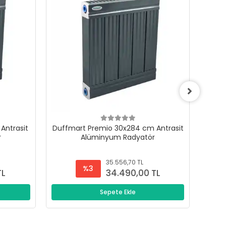
Antrasit
Duffmart Premio 30x284 cm Antrasit
Duffm
r
Alüminyum Radyatör
35.556,70 TL
%3
TL
34.490,00 TL
Sepete Ekle