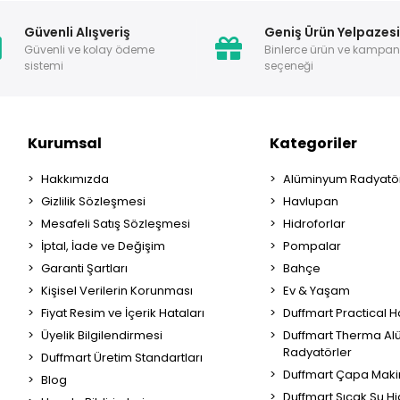
Güvenli Alışveriş
Geniş Ürün Yelpazes
Güvenli ve kolay ödeme
Binlerce ürün ve kampa
sistemi
seçeneği
Kurumsal
Kategoriler
Hakkımızda
Alüminyum Radyatör
Gizlilik Sözleşmesi
Havlupan
Mesafeli Satış Sözleşmesi
Hidroforlar
İptal, İade ve Değişim
Pompalar
Garanti Şartları
Bahçe
Kişisel Verilerin Korunması
Ev & Yaşam
Fiyat Resim ve İçerik Hataları
Duffmart Practical 
Üyelik Bilgilendirmesi
Duffmart Therma A
Radyatörler
Duffmart Üretim Standartları
Duffmart Çapa Maki
Blog
Duffmart Sıcak Su Hi