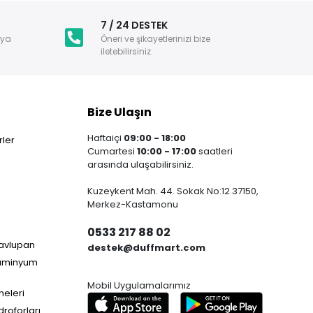
i
7 / 24 DESTEK
nya
Öneri ve şikayetlerinizi bize
iletebilirsiniz.
Bize Ulaşın
Haftaiçi
09:00 - 18:00
ler
Cumartesi
10:00 - 17:00
saatleri
arasında ulaşabilirsiniz.
Kuzeykent Mah. 44. Sokak No:12 37150,
Merkez-Kastamonu
0533 217 88 02
Havlupan
destek@duffmart.com
lüminyum
Mobil Uygulamalarımız
neleri
droforları