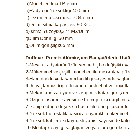
a)Model:Duffmart Premio
b)Radyatör Yüksekliği:400 mm
c)Eksenler arası mesafe:345 mm
d)Dilim ısıtma kapasitesi:90 Kcall
e)Isıtma Yüzeyi:0,274 M2/Dilim
f)Dilim Derinliği:60 mm
g)Dilim genişliği:65 mm
Duffmart Premio Alüminyum Radyatörlerin Üstün
1-Mevcut radyatörünüzün yerine hiçbir değişikik 
2-Mükemmel ve çeşitli modelleri ile mekanlara güzel
3-Hammadde ve tasarım farklılığı sayesinde sağlan
4-İhtiyaçlarınız doğrultusunda farklı ebat ve boyutla
5-Mekanlarınıza uyum ve zenginlik katan geniş renk 
6-Özgün tasarımı sayesinde homojen ısı dağılımı s
7-Sahip olduğu düşük su hacmi ile enerji tasarrufu 
8-Yüksek hidrostatik basınca dayanıklı mükemmel 
9-Yüksek kalitedeki kaynaklı yapısı sayesinde kalit
10-Montaj kolaylığı sağlayan ve yapılara gereksiz a