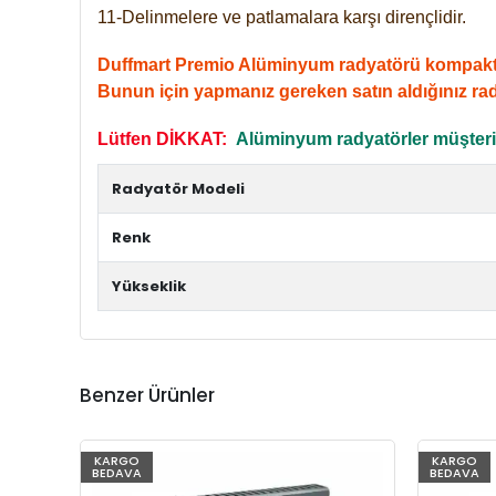
11-Delinmelere ve patlamalara karşı dirençlidir.
Duffmart Premio Alüminyum radyatörü kompakt giri
Bunun için yapmanız gereken satın aldığınız ra
Lütfen DİKKAT:
Alüminyum radyatörler müşterile
Radyatör Modeli
Renk
Yükseklik
Benzer Ürünler
KARGO
KARGO
BEDAVA
BEDAVA