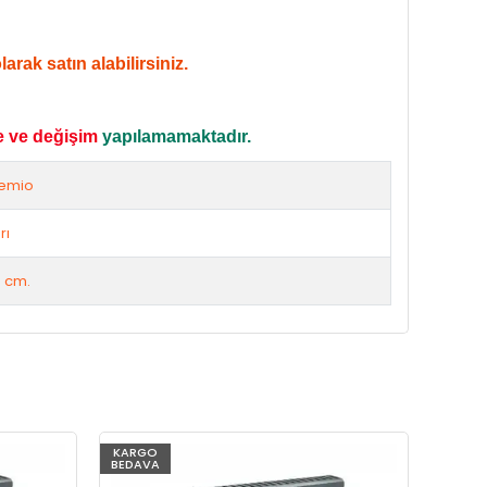
rak satın alabilirsiniz.
e ve değişim
yapılamamaktadır.
emio
rı
 cm.
KARGO
KARG
BEDAVA
BEDAV