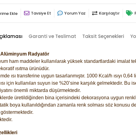
Tavsiye Et
Yorum Yaz
Karşılaştır
rime Ekle
çıklaması
Garanti ve Teslimat
Taksit Seçenekleri
Yo
28 Alüminyum Radyatör
m ham maddeler kullanılarak yüksek standartlardaki imalat tekno
koratif ısıtma ürünüdür.
 ısı transferine uygun tasarlanmıştır. 1000 Kcal/h ısıyı 0,64 lit
sı için kullanılan suyun ise %20’sine karşılık gelmektedir. Bu i
rfiyatını önemli miktarda düşürmektedir.
lerde üretildiğinden bina içerisindeki dekorasyona uygun renkle
atik boya kullanıldığından zamanla renk solması söz konusu değ
göstermektedir.
tedir.
llikleri