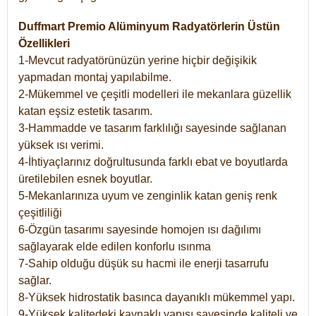
Duffmart Premio Alüminyum Radyatörlerin Üstün
Özellikleri
1-Mevcut radyatörünüzün yerine hiçbir değişikik
yapmadan montaj yapılabilme.
2-Mükemmel ve çeşitli modelleri ile mekanlara güzellik
katan eşsiz estetik tasarım.
3-Hammadde ve tasarım farklılığı sayesinde sağlanan
yüksek ısı verimi.
4-İhtiyaçlarınız doğrultusunda farklı ebat ve boyutlarda
üretilebilen esnek boyutlar.
5-Mekanlarınıza uyum ve zenginlik katan geniş renk
çeşitliliği
6-Özgün tasarımı sayesinde homojen ısı dağılımı
sağlayarak elde edilen konforlu ısınma
7-Sahip olduğu düşük su hacmi ile enerji tasarrufu
sağlar.
8-Yüksek hidrostatik basınca dayanıklı mükemmel yapı.
9-Yüksek kalitedeki kaynaklı yapısı sayesinde kaliteli ve