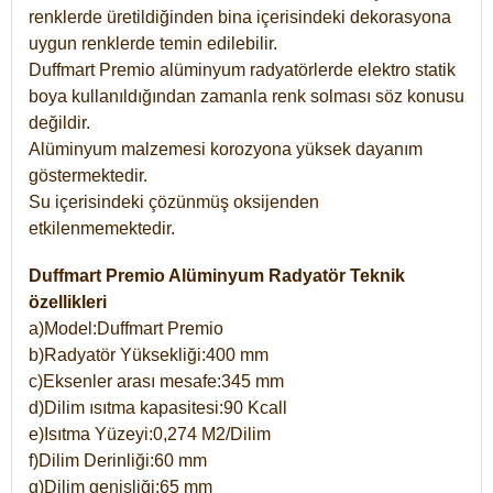
renklerde üretildiğinden bina içerisindeki dekorasyona
uygun renklerde temin edilebilir.
Duffmart Premio alüminyum radyatörlerde elektro statik
boya kullanıldığından zamanla renk solması söz konusu
değildir.
Alüminyum malzemesi korozyona yüksek dayanım
göstermektedir.
Su içerisindeki çözünmüş oksijenden
etkilenmemektedir.
Duffmart Premio Alüminyum Radyatör Teknik
özellikleri
a)Model:Duffmart Premio
b)Radyatör Yüksekliği:400 mm
c)Eksenler arası mesafe:345 mm
d)Dilim ısıtma kapasitesi:90 Kcall
e)Isıtma Yüzeyi:0,274 M2/Dilim
f)Dilim Derinliği:60 mm
g)Dilim genişliği:65 mm