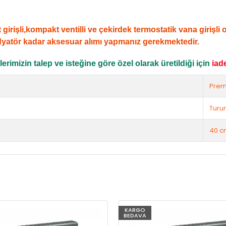
şli,kompakt ventilli ve çekirdek termostatik vana girişli ola
dyatör kadar aksesuar alımı yapmanız gerekmektedir.
rimizin talep ve isteğine göre özel olarak üretildiği için
iad
Prem
Turu
40 c
KARGO
BEDAVA