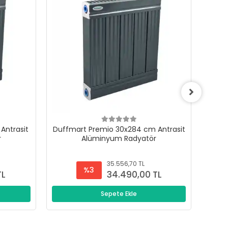
Antrasit
Duffmart Premio 30x284 cm Antrasit
Duffm
r
Alüminyum Radyatör
35.556,70 TL
%3
TL
34.490,00 TL
Sepete Ekle