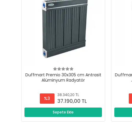
Duffmart Premio 30x305 cm Antrasit
Duffmar
Alüminyum Radyatör
38.340,20 TL
%3
37.190,00 TL
Sepete Ekle