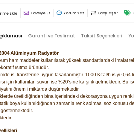
Tavsiye Et
Yorum Yaz
Karşılaştır
rime Ekle
çıklaması
Garanti ve Teslimat
Taksit Seçenekleri
Yo
-2004 Alüminyum Radyatör
m ham maddeler kullanılarak yüksek standartlardaki imalat tekno
koratif ısıtma ürünüdür.
 ısı transferine uygun tasarlanmıştır. 1000 Kcal/h ısıyı 0,64 lit
sı için kullanılan suyun ise %20’sine karşılık gelmektedir. Bu i
rfiyatını önemli miktarda düşürmektedir.
lerde üretildiğinden bina içerisindeki dekorasyona uygun renkle
atik boya kullanıldığından zamanla renk solması söz konusu değ
göstermektedir.
tedir.
llikleri