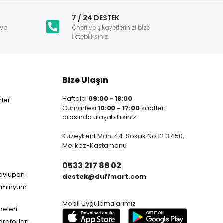
i
7 / 24 DESTEK
nya
Öneri ve şikayetlerinizi bize
iletebilirsiniz.
Bize Ulaşın
Haftaiçi
09:00 - 18:00
ler
Cumartesi
10:00 - 17:00
saatleri
arasında ulaşabilirsiniz.
Kuzeykent Mah. 44. Sokak No:12 37150,
Merkez-Kastamonu
0533 217 88 02
Havlupan
destek@duffmart.com
lüminyum
Mobil Uygulamalarımız
neleri
droforları