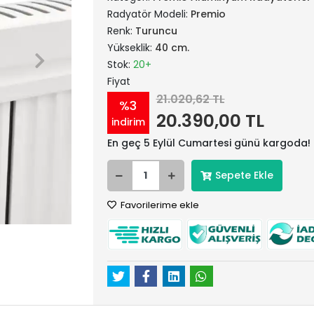
Radyatör Modeli:
Premio
Renk:
Turuncu
Yükseklik:
40 cm.
Stok:
20+
Fiyat
21.020,62 TL
%3
20.390,00 TL
indirim
En geç 5 Eylül Cumartesi günü kargoda!
Sepete Ekle
Favorilerime ekle