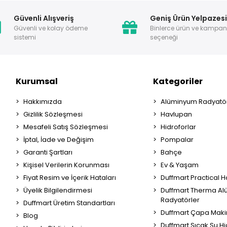
Güvenli Alışveriş
Geniş Ürün Yelpazes
Güvenli ve kolay ödeme
Binlerce ürün ve kampa
sistemi
seçeneği
Kurumsal
Kategoriler
Hakkımızda
Alüminyum Radyatör
Gizlilik Sözleşmesi
Havlupan
Mesafeli Satış Sözleşmesi
Hidroforlar
İptal, İade ve Değişim
Pompalar
Garanti Şartları
Bahçe
Kişisel Verilerin Korunması
Ev & Yaşam
Fiyat Resim ve İçerik Hataları
Duffmart Practical 
Üyelik Bilgilendirmesi
Duffmart Therma A
Radyatörler
Duffmart Üretim Standartları
Duffmart Çapa Maki
Blog
Duffmart Sıcak Su Hi