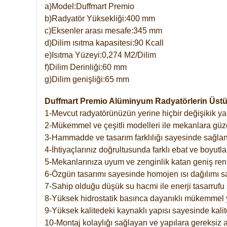
a)Model:Duffmart Premio
b)Radyatör Yüksekliği:400 mm
c)Eksenler arası mesafe:345 mm
d)Dilim ısıtma kapasitesi:90 Kcall
e)Isıtma Yüzeyi:0,274 M2/Dilim
f)Dilim Derinliği:60 mm
g)Dilim genişliği:65 mm
Duffmart Premio Alüminyum Radyatörlerin Üstün
1-Mevcut radyatörünüzün yerine hiçbir değişikik 
2-Mükemmel ve çeşitli modelleri ile mekanlara güzel
3-Hammadde ve tasarım farklılığı sayesinde sağlan
4-İhtiyaçlarınız doğrultusunda farklı ebat ve boyutla
5-Mekanlarınıza uyum ve zenginlik katan geniş renk 
6-Özgün tasarımı sayesinde homojen ısı dağılımı s
7-Sahip olduğu düşük su hacmi ile enerji tasarrufu 
8-Yüksek hidrostatik basınca dayanıklı mükemmel 
9-Yüksek kalitedeki kaynaklı yapısı sayesinde kalit
10-Montaj kolaylığı sağlayan ve yapılara gereksiz a