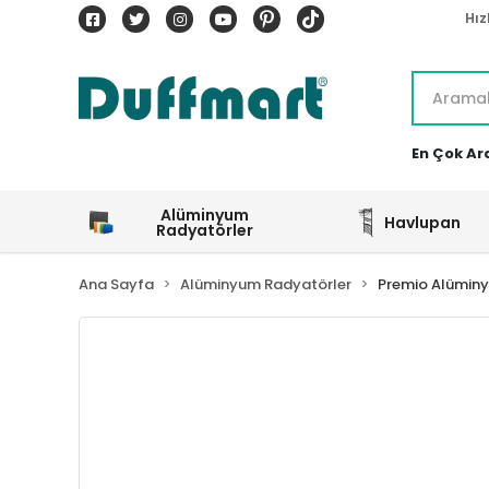
Hız
En Çok Ar
Alüminyum
Havlupan
Radyatörler
Ana Sayfa
Alüminyum Radyatörler
Premio Alümin