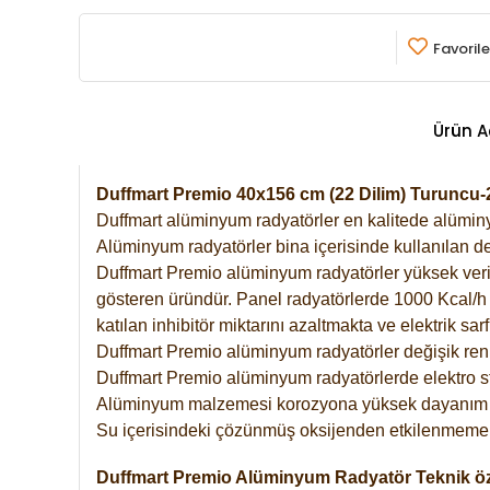
Favorile
Ürün A
Duffmart Premio 40x156 cm (22 Dilim) Turuncu
Duffmart alüminyum radyatörler en kalitede alüminyu
Alüminyum radyatörler bina içerisinde kullanılan de
Duffmart Premio alüminyum radyatörler yüksek verimde
gösteren üründür. Panel radyatörlerde 1000 Kcal/h ı
katılan inhibitör miktarını azaltmakta ve elektrik sa
Duffmart Premio alüminyum radyatörler değişik renk
Duffmart Premio alüminyum radyatörlerde elektro st
Alüminyum malzemesi korozyona yüksek dayanım 
Su içerisindeki çözünmüş oksijenden etkilenmemek
Duffmart Premio Alüminyum Radyatör Teknik öze