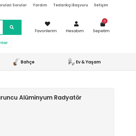
orulan Sorular
Yardım
Tedarikçi Başvuru
İletişim
0
Favorilerim
Hesabım
Sepetim
nlar
Bahçe
Ev & Yaşam
uruncu Alüminyum Radyatör