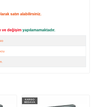
rak satın alabilirsiniz.
e ve değişim
yapılamamaktadır.
io
ncu
m.
KARGO
KARG
BEDAVA
BEDAV