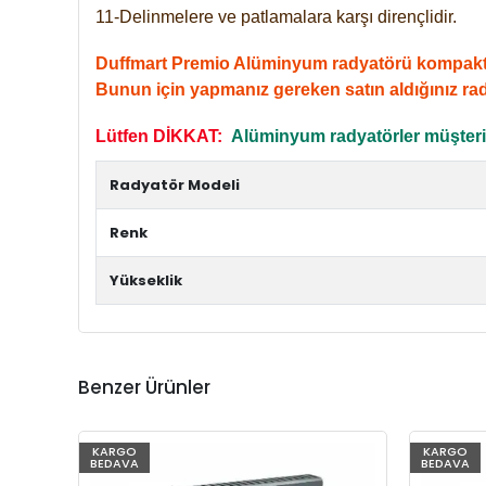
11-Delinmelere ve patlamalara karşı dirençlidir.
Duffmart Premio Alüminyum radyatörü kompakt giri
Bunun için yapmanız gereken satın aldığınız ra
Lütfen DİKKAT:
Alüminyum radyatörler müşterile
Radyatör Modeli
Renk
Yükseklik
Benzer Ürünler
KARGO
KARGO
BEDAVA
BEDAVA