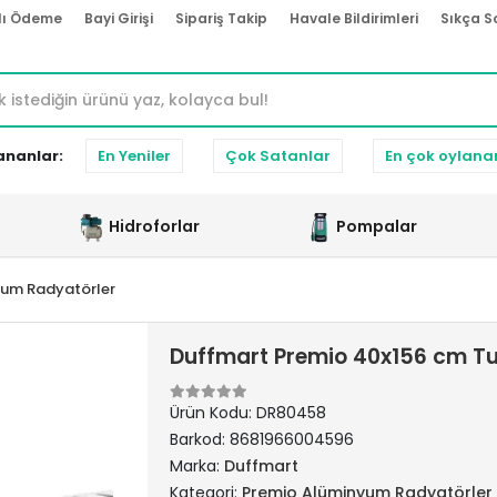
lı Ödeme
Bayi Girişi
Sipariş Takip
Havale Bildirimleri
Sıkça S
ananlar:
En Yeniler
Çok Satanlar
En çok oylana
Hidroforlar
Pompalar
yum Radyatörler
Duffmart Premio 40x156 cm T
Ürün Kodu:
DR80458
Barkod:
8681966004596
Marka:
Duffmart
Kategori:
Premio Alüminyum Radyatörler