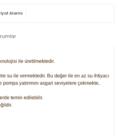
Fiyat Alarmı
rumlar
lojisi ile üretilmektedir.
re su ile vermektedir. Bu değer ile en az su ihtiyacı
se pompa yatırımını asgari seviyelere çekmekte,
rde temin edilebilir.
ildir.