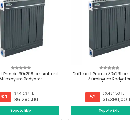
t Premio 30x298 cm Antrasit
Duffmart Premio 30x291 cm 
Alüminyum Radyatör
Alüminyum Radyatö
37.412,37 TL
36.484,53 TL
%3
%3
36.290,00 TL
35.390,00 
Sepete Ekle
Sepete Ekle