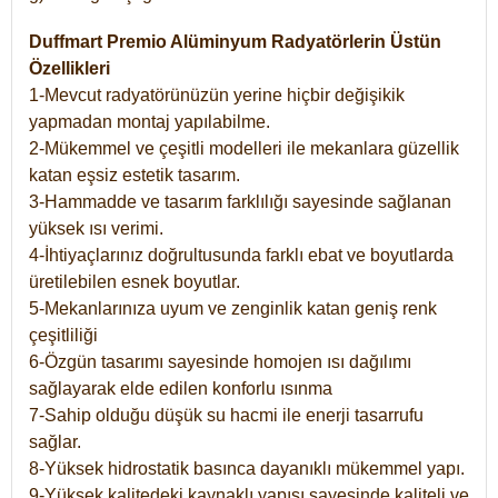
Duffmart Premio Alüminyum Radyatörlerin Üstün
Özellikleri
1-Mevcut radyatörünüzün yerine hiçbir değişikik
yapmadan montaj yapılabilme.
2-Mükemmel ve çeşitli modelleri ile mekanlara güzellik
katan eşsiz estetik tasarım.
3-Hammadde ve tasarım farklılığı sayesinde sağlanan
yüksek ısı verimi.
4-İhtiyaçlarınız doğrultusunda farklı ebat ve boyutlarda
üretilebilen esnek boyutlar.
5-Mekanlarınıza uyum ve zenginlik katan geniş renk
çeşitliliği
6-Özgün tasarımı sayesinde homojen ısı dağılımı
sağlayarak elde edilen konforlu ısınma
7-Sahip olduğu düşük su hacmi ile enerji tasarrufu
sağlar.
8-Yüksek hidrostatik basınca dayanıklı mükemmel yapı.
9-Yüksek kalitedeki kaynaklı yapısı sayesinde kaliteli ve