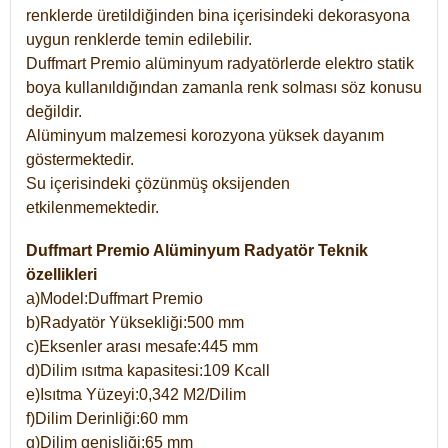
renklerde üretildiğinden bina içerisindeki dekorasyona
uygun renklerde temin edilebilir.
Duffmart Premio alüminyum radyatörlerde elektro statik
boya kullanıldığından zamanla renk solması söz konusu
değildir.
Alüminyum malzemesi korozyona yüksek dayanım
göstermektedir.
Su içerisindeki çözünmüş oksijenden
etkilenmemektedir.
Duffmart Premio Alüminyum Radyatör Teknik
özellikleri
a)Model:Duffmart Premio
b)Radyatör Yüksekliği:500 mm
c)Eksenler arası mesafe:445 mm
d)Dilim ısıtma kapasitesi:109 Kcall
e)Isıtma Yüzeyi:0,342 M2/Dilim
f)Dilim Derinliği:60 mm
g)Dilim genişliği:65 mm