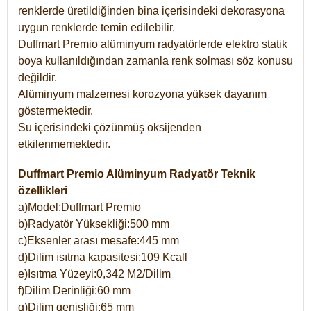
renklerde üretildiğinden bina içerisindeki dekorasyona
uygun renklerde temin edilebilir.
Duffmart Premio alüminyum radyatörlerde elektro statik
boya kullanıldığından zamanla renk solması söz konusu
değildir.
Alüminyum malzemesi korozyona yüksek dayanım
göstermektedir.
Su içerisindeki çözünmüş oksijenden
etkilenmemektedir.
Duffmart Premio Alüminyum Radyatör Teknik
özellikleri
a)Model:Duffmart Premio
b)Radyatör Yüksekliği:500 mm
c)Eksenler arası mesafe:445 mm
d)Dilim ısıtma kapasitesi:109 Kcall
e)Isıtma Yüzeyi:0,342 M2/Dilim
f)Dilim Derinliği:60 mm
g)Dilim genişliği:65 mm