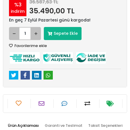
36.587,63 TL
%3
35.490,00 TL
indirim
En geç 7 Eylül Pazartesi günü kargoda!
Sepete Ekle
Favorilerime ekle
Ürün Açıklaması
Garanti ve Teslimat
Taksit Seçenekleri