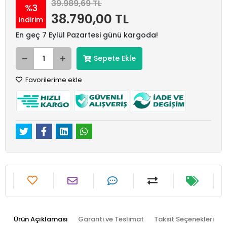
39.989,69 TL
%3
38.790,00 TL
indirim
En geç 7 Eylül Pazartesi günü kargoda!
Sepete Ekle
Favorilerime ekle
Ürün Açıklaması
Garanti ve Teslimat
Taksit Seçenekleri