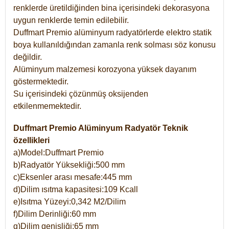
renklerde üretildiğinden bina içerisindeki dekorasyona
uygun renklerde temin edilebilir.
Duffmart Premio alüminyum radyatörlerde elektro statik
boya kullanıldığından zamanla renk solması söz konusu
değildir.
Alüminyum malzemesi korozyona yüksek dayanım
göstermektedir.
Su içerisindeki çözünmüş oksijenden
etkilenmemektedir.
Duffmart Premio Alüminyum Radyatör Teknik
özellikleri
a)Model:Duffmart Premio
b)Radyatör Yüksekliği:500 mm
c)Eksenler arası mesafe:445 mm
d)Dilim ısıtma kapasitesi:109 Kcall
e)Isıtma Yüzeyi:0,342 M2/Dilim
f)Dilim Derinliği:60 mm
g)Dilim genişliği:65 mm