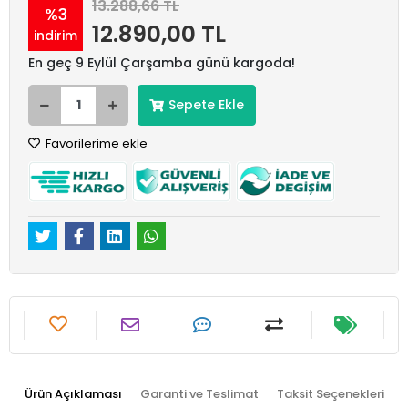
13.288,66 TL
%3
12.890,00 TL
indirim
En geç 9 Eylül Çarşamba günü kargoda!
Sepete Ekle
Favorilerime ekle
Ürün Açıklaması
Garanti ve Teslimat
Taksit Seçenekleri