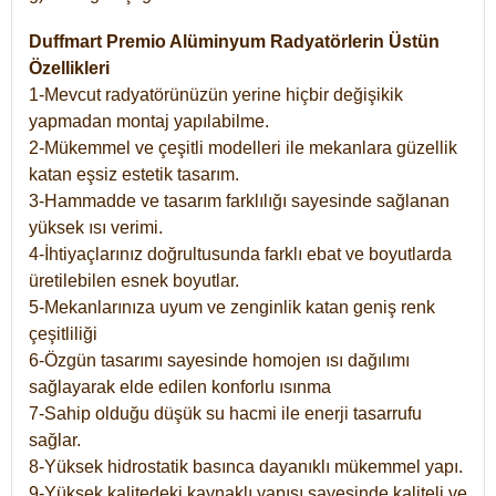
Duffmart Premio Alüminyum Radyatörlerin Üstün
Özellikleri
1-Mevcut radyatörünüzün yerine hiçbir değişikik
yapmadan montaj yapılabilme.
2-Mükemmel ve çeşitli modelleri ile mekanlara güzellik
katan eşsiz estetik tasarım.
3-Hammadde ve tasarım farklılığı sayesinde sağlanan
yüksek ısı verimi.
4-İhtiyaçlarınız doğrultusunda farklı ebat ve boyutlarda
üretilebilen esnek boyutlar.
5-Mekanlarınıza uyum ve zenginlik katan geniş renk
çeşitliliği
6-Özgün tasarımı sayesinde homojen ısı dağılımı
sağlayarak elde edilen konforlu ısınma
7-Sahip olduğu düşük su hacmi ile enerji tasarrufu
sağlar.
8-Yüksek hidrostatik basınca dayanıklı mükemmel yapı.
9-Yüksek kalitedeki kaynaklı yapısı sayesinde kaliteli ve