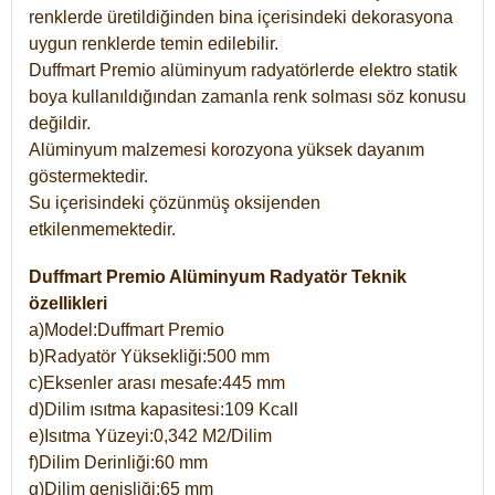
renklerde üretildiğinden bina içerisindeki dekorasyona
uygun renklerde temin edilebilir.
Duffmart Premio alüminyum radyatörlerde elektro statik
boya kullanıldığından zamanla renk solması söz konusu
değildir.
Alüminyum malzemesi korozyona yüksek dayanım
göstermektedir.
Su içerisindeki çözünmüş oksijenden
etkilenmemektedir.
Duffmart Premio Alüminyum Radyatör Teknik
özellikleri
a)Model:Duffmart Premio
b)Radyatör Yüksekliği:500 mm
c)Eksenler arası mesafe:445 mm
d)Dilim ısıtma kapasitesi:109 Kcall
e)Isıtma Yüzeyi:0,342 M2/Dilim
f)Dilim Derinliği:60 mm
g)Dilim genişliği:65 mm