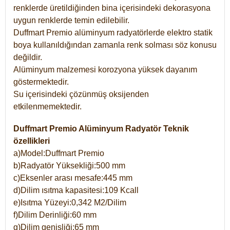
renklerde üretildiğinden bina içerisindeki dekorasyona
uygun renklerde temin edilebilir.
Duffmart Premio alüminyum radyatörlerde elektro statik
boya kullanıldığından zamanla renk solması söz konusu
değildir.
Alüminyum malzemesi korozyona yüksek dayanım
göstermektedir.
Su içerisindeki çözünmüş oksijenden
etkilenmemektedir.
Duffmart Premio Alüminyum Radyatör Teknik
özellikleri
a)Model:Duffmart Premio
b)Radyatör Yüksekliği:500 mm
c)Eksenler arası mesafe:445 mm
d)Dilim ısıtma kapasitesi:109 Kcall
e)Isıtma Yüzeyi:0,342 M2/Dilim
f)Dilim Derinliği:60 mm
g)Dilim genişliği:65 mm