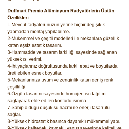
Duffmart Premio Alüminyum Radyatörlerin Üstün
Özellikleri
1-Mevcut radyatörünüzün yerine hiçbir değişikik
yapmadan montaj yapılabilme.
2-Mükemmel ve çeşitli modelleri ile mekanlara güzellik
katan eşsiz estetik tasarım.
3-Hammadde ve tasarım farklılığı sayesinde sağlanan
yüksek ısı verimi.
4-İhtiyaçlarınız doğrultusunda farklı ebat ve boyutlarda
üretilebilen esnek boyutlar.
5-Mekanlarınıza uyum ve zenginlik katan geniş renk
çeşitliliği
6-Özgün tasarımı sayesinde homojen ısı dağılımı
sağlayarak elde edilen konforlu ısınma
7-Sahip olduğu düşük su hacmi ile enerji tasarrufu
sağlar.
8-Yüksek hidrostatik basınca dayanıklı mükemmel yapı.
9-Yüksek kalitedeki kaynaklı yapısı sayesinde kaliteli ve