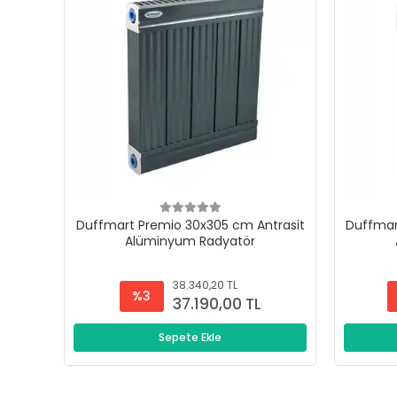
Duffmart Premio 30x305 cm Antrasit
Duffmar
Alüminyum Radyatör
38.340,20 TL
%3
37.190,00 TL
Sepete Ekle