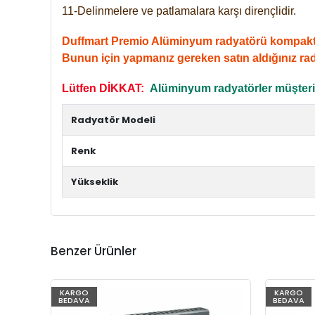
11-Delinmelere ve patlamalara karşı dirençlidir.
Duffmart Premio Alüminyum radyatörü kompakt giri
Bunun için yapmanız gereken satın aldığınız ra
Lütfen DİKKAT:
Alüminyum radyatörler müşterile
Radyatör Modeli
Renk
Yükseklik
Benzer Ürünler
KARGO
KARGO
BEDAVA
BEDAVA