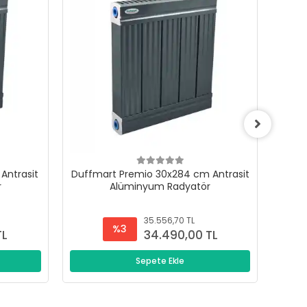
Antrasit
Duffmart Premio 30x284 cm Antrasit
Duffm
r
Alüminyum Radyatör
35.556,70 TL
%3
TL
34.490,00 TL
Sepete Ekle