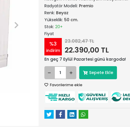
Radyatör Modeli:
Premio
Renk:
Beyaz
Yükseklik:
50 cm.
Stok:
20+
Fiyat
23.082,47 TL
%3
22.390,00 TL
indirim
En geç 7 Eylül Pazartesi günü kargoda!
Sepete Ekle
Favorilerime ekle