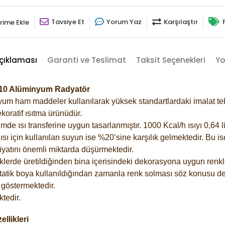
Tavsiye Et
Yorum Yaz
Karşılaştır
rime Ekle
çıklaması
Garanti ve Teslimat
Taksit Seçenekleri
Yo
010 Alüminyum Radyatör
m ham maddeler kullanılarak yüksek standartlardaki imalat tekno
koratif ısıtma ürünüdür.
 ısı transferine uygun tasarlanmıştır. 1000 Kcal/h ısıyı 0,64 lit
sı için kullanılan suyun ise %20’sine karşılık gelmektedir. Bu i
rfiyatını önemli miktarda düşürmektedir.
lerde üretildiğinden bina içerisindeki dekorasyona uygun renkle
atik boya kullanıldığından zamanla renk solması söz konusu değ
göstermektedir.
tedir.
llikleri