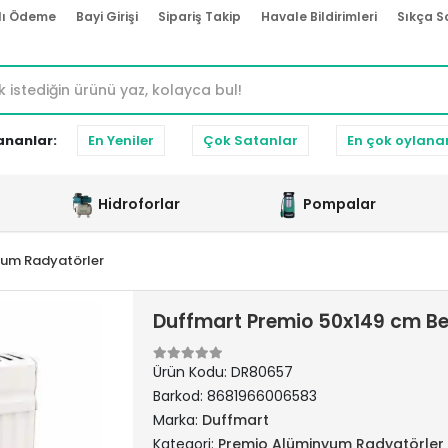
lı Ödeme
Bayi Girişi
Sipariş Takip
Havale Bildirimleri
Sıkça S
ananlar:
En Yeniler
Çok Satanlar
En çok oylana
Hidroforlar
Pompalar
yum Radyatörler
Duffmart Premio 50x149 cm B
Ürün Kodu:
DR80657
Barkod:
8681966006583
Marka:
Duffmart
Kategori:
Premio Alüminyum Radyatörler