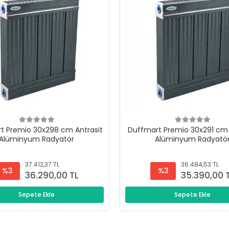
t Premio 30x298 cm Antrasit
Duffmart Premio 30x291 cm 
Alüminyum Radyatör
Alüminyum Radyatö
37.412,37 TL
36.484,53 TL
%3
%3
36.290,00 TL
35.390,00 
Sepete Ekle
Sepete Ekle