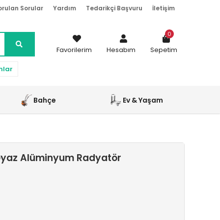
orulan Sorular
Yardım
Tedarikçi Başvuru
İletişim
0
Favorilerim
Hesabım
Sepetim
nlar
Bahçe
Ev & Yaşam
eyaz Alüminyum Radyatör