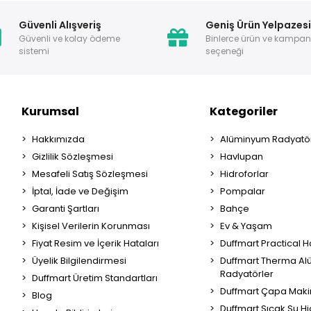
Güvenli Alışveriş
Geniş Ürün Yelpazes
Güvenli ve kolay ödeme
Binlerce ürün ve kampa
sistemi
seçeneği
Kurumsal
Kategoriler
Hakkımızda
Alüminyum Radyatör
Gizlilik Sözleşmesi
Havlupan
Mesafeli Satış Sözleşmesi
Hidroforlar
İptal, İade ve Değişim
Pompalar
Garanti Şartları
Bahçe
Kişisel Verilerin Korunması
Ev & Yaşam
Fiyat Resim ve İçerik Hataları
Duffmart Practical 
Üyelik Bilgilendirmesi
Duffmart Therma A
Radyatörler
Duffmart Üretim Standartları
Duffmart Çapa Maki
Blog
Duffmart Sıcak Su Hi