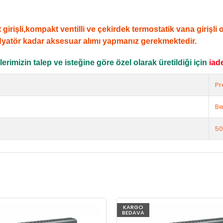
şli,kompakt ventilli ve çekirdek termostatik vana girişli ola
dyatör kadar aksesuar alımı yapmanız gerekmektedir.
rimizin talep ve isteğine göre özel olarak üretildiği için
iad
Pr
Be
50
KARGO
BEDAVA