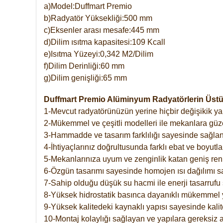
a)Model:Duffmart Premio
b)Radyatör Yüksekliği:500 mm
c)Eksenler arası mesafe:445 mm
d)Dilim ısıtma kapasitesi:109 Kcall
e)Isıtma Yüzeyi:0,342 M2/Dilim
f)Dilim Derinliği:60 mm
g)Dilim genişliği:65 mm
Duffmart Premio Alüminyum Radyatörlerin Üstün
1-Mevcut radyatörünüzün yerine hiçbir değişikik 
2-Mükemmel ve çeşitli modelleri ile mekanlara güzel
3-Hammadde ve tasarım farklılığı sayesinde sağlan
4-İhtiyaçlarınız doğrultusunda farklı ebat ve boyutla
5-Mekanlarınıza uyum ve zenginlik katan geniş renk 
6-Özgün tasarımı sayesinde homojen ısı dağılımı s
7-Sahip olduğu düşük su hacmi ile enerji tasarrufu 
8-Yüksek hidrostatik basınca dayanıklı mükemmel 
9-Yüksek kalitedeki kaynaklı yapısı sayesinde kalit
10-Montaj kolaylığı sağlayan ve yapılara gereksiz a