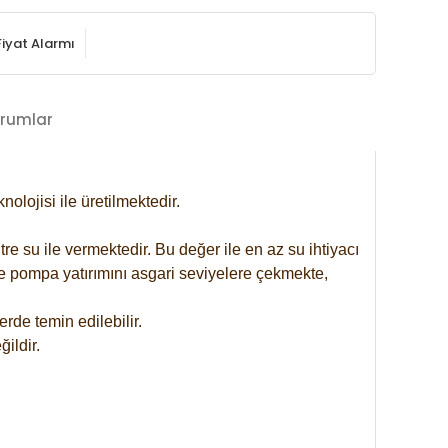
Fiyat Alarmı
rumlar
lojisi ile üretilmektedir.
re su ile vermektedir. Bu değer ile en az su ihtiyacı
se pompa yatırımını asgari seviyelere çekmekte,
rde temin edilebilir.
ildir.