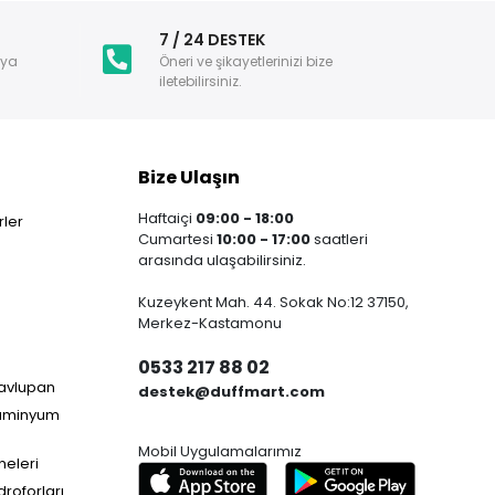
i
7 / 24 DESTEK
nya
Öneri ve şikayetlerinizi bize
iletebilirsiniz.
Bize Ulaşın
Haftaiçi
09:00 - 18:00
ler
Cumartesi
10:00 - 17:00
saatleri
arasında ulaşabilirsiniz.
Kuzeykent Mah. 44. Sokak No:12 37150,
Merkez-Kastamonu
0533 217 88 02
Havlupan
destek@duffmart.com
lüminyum
Mobil Uygulamalarımız
neleri
droforları