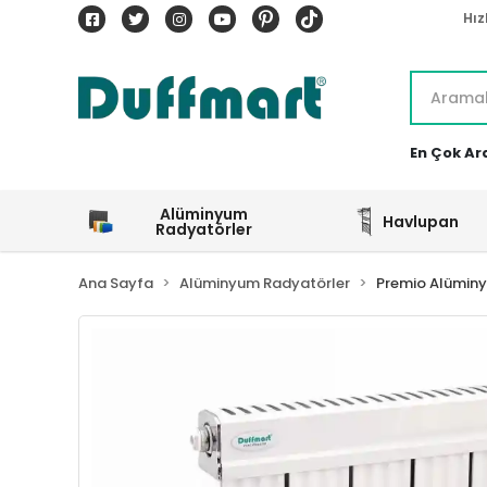
Hız
En Çok Ar
Alüminyum
Havlupan
Radyatörler
Ana Sayfa
Alüminyum Radyatörler
Premio Alümin