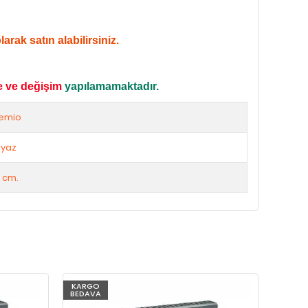
rak satın alabilirsiniz.
e ve değişim
yapılamamaktadır.
emio
yaz
 cm.
KARGO
KARG
BEDAVA
BEDAV