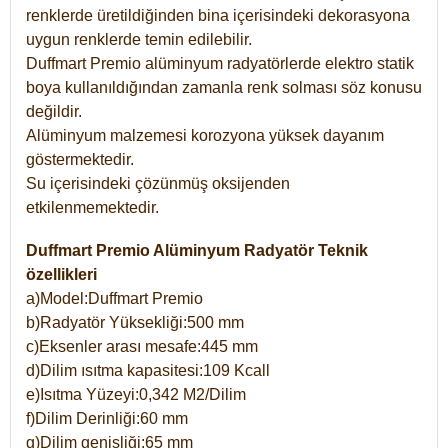
renklerde üretildiğinden bina içerisindeki dekorasyona
uygun renklerde temin edilebilir.
Duffmart Premio alüminyum radyatörlerde elektro statik
boya kullanıldığından zamanla renk solması söz konusu
değildir.
Alüminyum malzemesi korozyona yüksek dayanım
göstermektedir.
Su içerisindeki çözünmüş oksijenden
etkilenmemektedir.
Duffmart Premio Alüminyum Radyatör Teknik
özellikleri
a)Model:Duffmart Premio
b)Radyatör Yüksekliği:500 mm
c)Eksenler arası mesafe:445 mm
d)Dilim ısıtma kapasitesi:109 Kcall
e)Isıtma Yüzeyi:0,342 M2/Dilim
f)Dilim Derinliği:60 mm
g)Dilim genişliği:65 mm