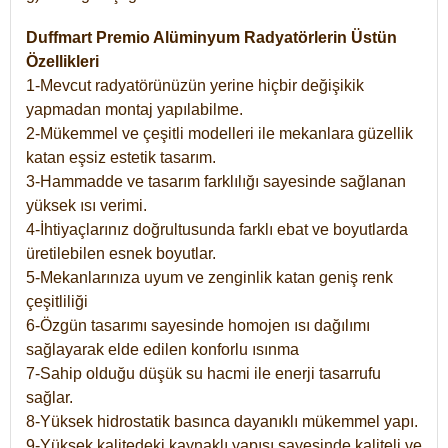
Duffmart Premio Alüminyum Radyatörlerin Üstün
Özellikleri
1-Mevcut radyatörünüzün yerine hiçbir değişikik
yapmadan montaj yapılabilme.
2-Mükemmel ve çeşitli modelleri ile mekanlara güzellik
katan eşsiz estetik tasarım.
3-Hammadde ve tasarım farklılığı sayesinde sağlanan
yüksek ısı verimi.
4-İhtiyaçlarınız doğrultusunda farklı ebat ve boyutlarda
üretilebilen esnek boyutlar.
5-Mekanlarınıza uyum ve zenginlik katan geniş renk
çeşitliliği
6-Özgün tasarımı sayesinde homojen ısı dağılımı
sağlayarak elde edilen konforlu ısınma
7-Sahip olduğu düşük su hacmi ile enerji tasarrufu
sağlar.
8-Yüksek hidrostatik basınca dayanıklı mükemmel yapı.
9-Yüksek kalitedeki kaynaklı yapısı sayesinde kaliteli ve