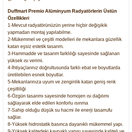
Duffmart Premio Alüminyum Radyatörlerin Üstün
Özellikleri
1-Mevcut radyatörünüzün yerine hiçbir değişikik
yapmadan montaj yapılabilme.
2-Mükemmel ve çeşitli modelleri ile mekanlara güzellik
katan eşsiz estetik tasarım.
3-Hammadde ve tasarım farklılığı sayesinde sağlanan
yüksek ısı verimi.
4-İhtiyaçlarınız doğrultusunda farklı ebat ve boyutlarda
üretilebilen esnek boyutlar.
5-Mekanlarınıza uyum ve zenginlik katan geniş renk
çeşitliliği
6-Özgün tasarımı sayesinde homojen ısı dağılımı
sağlayarak elde edilen konforlu ısınma
7-Sahip olduğu düşük su hacmi ile enerji tasarrufu
sağlar.
8-Yüksek hidrostatik basınca dayanıklı mükemmel yapı.
9-Yüksek kalitedeki kaynaklı yapısı sayesinde kaliteli ve