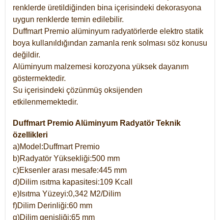
renklerde üretildiğinden bina içerisindeki dekorasyona
uygun renklerde temin edilebilir.
Duffmart Premio alüminyum radyatörlerde elektro statik
boya kullanıldığından zamanla renk solması söz konusu
değildir.
Alüminyum malzemesi korozyona yüksek dayanım
göstermektedir.
Su içerisindeki çözünmüş oksijenden
etkilenmemektedir.
Duffmart Premio Alüminyum Radyatör Teknik
özellikleri
a)Model:Duffmart Premio
b)Radyatör Yüksekliği:500 mm
c)Eksenler arası mesafe:445 mm
d)Dilim ısıtma kapasitesi:109 Kcall
e)Isıtma Yüzeyi:0,342 M2/Dilim
f)Dilim Derinliği:60 mm
g)Dilim genişliği:65 mm