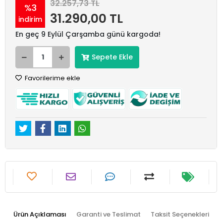
32.257,73 TL
%3
31.290,00 TL
indirim
En geç 9 Eylül Çarşamba günü kargoda!
Sepete Ekle
Favorilerime ekle
Ürün Açıklaması
Garanti ve Teslimat
Taksit Seçenekleri