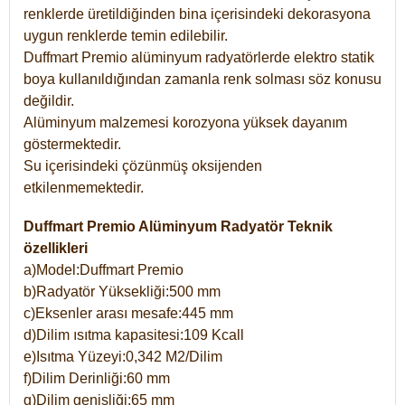
renklerde üretildiğinden bina içerisindeki dekorasyona
uygun renklerde temin edilebilir.
Duffmart Premio alüminyum radyatörlerde elektro statik
boya kullanıldığından zamanla renk solması söz konusu
değildir.
Alüminyum malzemesi korozyona yüksek dayanım
göstermektedir.
Su içerisindeki çözünmüş oksijenden
etkilenmemektedir.
Duffmart Premio Alüminyum Radyatör Teknik
özellikleri
a)Model:Duffmart Premio
b)Radyatör Yüksekliği:500 mm
c)Eksenler arası mesafe:445 mm
d)Dilim ısıtma kapasitesi:109 Kcall
e)Isıtma Yüzeyi:0,342 M2/Dilim
f)Dilim Derinliği:60 mm
g)Dilim genişliği:65 mm