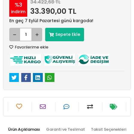
34.422,68 TL
%3
33.390,00 TL
indirim
En geç 7 Eylül Pazartesi günü kargoda!
Sepete Ekle
Favorilerime ekle
Ürün Açıklaması
Garanti ve Teslimat
Taksit Seçenekleri