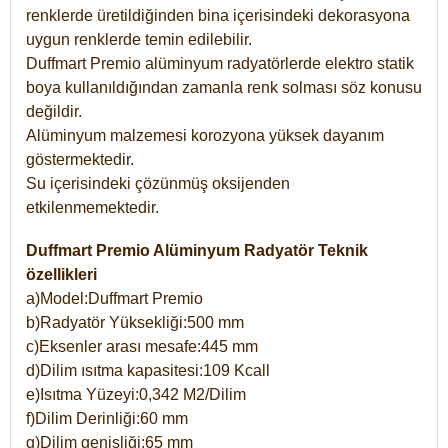
renklerde üretildiğinden bina içerisindeki dekorasyona
uygun renklerde temin edilebilir.
Duffmart Premio alüminyum radyatörlerde elektro statik
boya kullanıldığından zamanla renk solması söz konusu
değildir.
Alüminyum malzemesi korozyona yüksek dayanım
göstermektedir.
Su içerisindeki çözünmüş oksijenden
etkilenmemektedir.
Duffmart Premio Alüminyum Radyatör Teknik
özellikleri
a)Model:Duffmart Premio
b)Radyatör Yüksekliği:500 mm
c)Eksenler arası mesafe:445 mm
d)Dilim ısıtma kapasitesi:109 Kcall
e)Isıtma Yüzeyi:0,342 M2/Dilim
f)Dilim Derinliği:60 mm
g)Dilim genişliği:65 mm