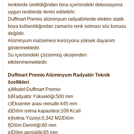
renklerde üretildiğinden bina içerisindeki dekorasyona
uygun renklerde temin edilebilir.
Duffmart Premio alüminyum radyatörlerde elektro statik
boya kullanıldığından zamanla renk solması söz konusu
değildir.
Alüminyum malzemesi korozyona yüksek dayanım
göstermektedir.
Su içerisindeki çözünmüş oksijenden
etkilenmemektedir.
Duffmart Premio Alüminyum Radyatör Teknik
özellikleri
a)Model:Duffmart Premio
b)Radyatör Yüksekliği:500 mm
c)Eksenler arası mesafe:445 mm
d)Dilim ısıtma kapasitesi:109 Kcall
e)Isıtma Yüzeyi:0,342 M2/Dilim
f)Dilim Derinliği:60 mm
g)Dilim genişliği:65 mm