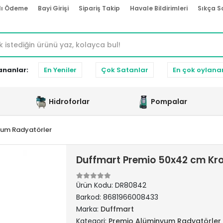
lı Ödeme
Bayi Girişi
Sipariş Takip
Havale Bildirimleri
Sıkça S
ananlar:
En Yeniler
Çok Satanlar
En çok oylana
Hidroforlar
Pompalar
yum Radyatörler
Duffmart Premio 50x42 cm K
Ürün Kodu:
DR80842
Barkod:
8681966008433
Marka:
Duffmart
Kategori:
Premio Alüminyum Radyatörler