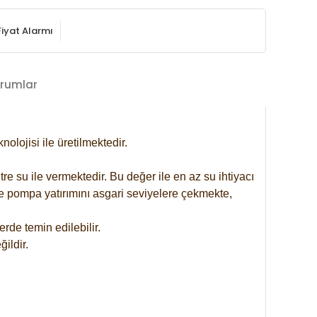
Fiyat Alarmı
rumlar
lojisi ile üretilmektedir.
re su ile vermektedir. Bu değer ile en az su ihtiyacı
se pompa yatırımını asgari seviyelere çekmekte,
rde temin edilebilir.
ildir.