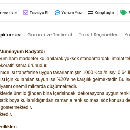
Tavsiye Et
Yorum Yaz
Karşılaştır
rime Ekle
çıklaması
Garanti ve Teslimat
Taksit Seçenekleri
Yo
2 Alüminyum Radyatör
m ham maddeler kullanılarak yüksek standartlardaki imalat tekno
koratif ısıtma ürünüdür.
 ısı transferine uygun tasarlanmıştır. 1000 Kcal/h ısıyı 0,64 lit
sı için kullanılan suyun ise %20’sine karşılık gelmektedir. Bu i
rfiyatını önemli miktarda düşürmektedir.
lerde üretildiğinden bina içerisindeki dekorasyona uygun renkle
atik boya kullanıldığından zamanla renk solması söz konusu değ
göstermektedir.
tedir.
llikleri