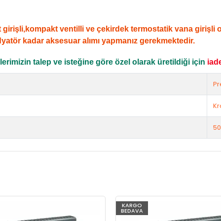
şli,kompakt ventilli ve çekirdek termostatik vana girişli ola
dyatör kadar aksesuar alımı yapmanız gerekmektedir.
rimizin talep ve isteğine göre özel olarak üretildiği için
iad
Pr
K
50
KARGO
BEDAVA