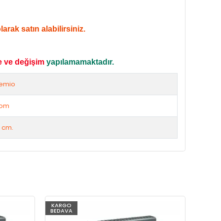
rak satın alabilirsiniz.
e ve değişim
yapılamamaktadır.
emio
rom
 cm.
KARGO
KARG
BEDAVA
BEDAV