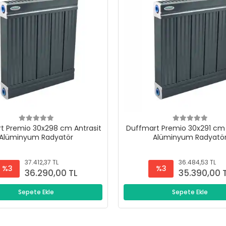
t Premio 30x298 cm Antrasit
Duffmart Premio 30x291 cm 
Alüminyum Radyatör
Alüminyum Radyatö
37.412,37 TL
36.484,53 TL
%3
%3
36.290,00 TL
35.390,00 
Sepete Ekle
Sepete Ekle