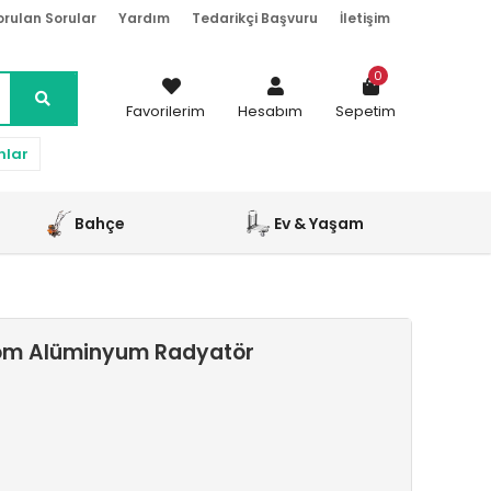
orulan Sorular
Yardım
Tedarikçi Başvuru
İletişim
0
Favorilerim
Hesabım
Sepetim
nlar
Bahçe
Ev & Yaşam
rom Alüminyum Radyatör