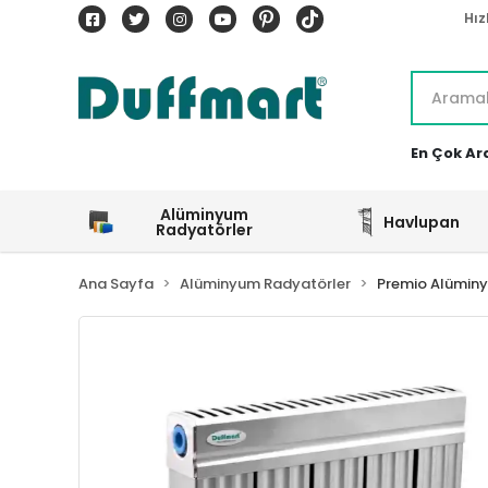
Hız
En Çok Ar
Alüminyum
Havlupan
Radyatörler
Ana Sayfa
Alüminyum Radyatörler
Premio Alümin