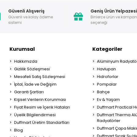
Güvenli Alışveriş
Geniş Ürün Yelpazes
Güvenli ve kolay ödeme
Binlerce ürün ve kampa
sistemi
seçeneği
Kurumsal
Kategoriler
Hakkımızda
Alüminyum Radyatör
Gizlilik Sözleşmesi
Havlupan
Mesafeli Satış Sözleşmesi
Hidroforlar
İptal, İade ve Değişim
Pompalar
Garanti Şartları
Bahçe
Kişisel Verilerin Korunması
Ev & Yaşam
Fiyat Resim ve İçerik Hataları
Duffmart Practical 
Üyelik Bilgilendirmesi
Duffmart Therma A
Radyatörler
Duffmart Üretim Standartları
Duffmart Çapa Maki
Blog
Duffmart Sıcak Su Hi