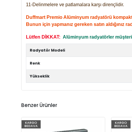
11-Delinmelere ve patlamalara karşı dirençlidir.
Duffmart Premio Alüminyum radyatörü kompakt giri
Bunun için yapmanız gereken satın aldığınız ra
Lütfen DİKKAT:
Alüminyum radyatörler müşterile
Radyatör Modeli
Renk
Yükseklik
Benzer Ürünler
KARGO
KARGO
BEDAVA
BEDAVA