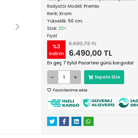
Radyatör Modeli:
Premio
Renk:
Krom
Yükseklik:
50 cm.
Stok:
20+
Fiyat
6.690,72 TL
%3
6.490,00 TL
indirim
En geç 7 Eylül Pazartesi günü kargoda!
Sepete Ekle
Favorilerime ekle