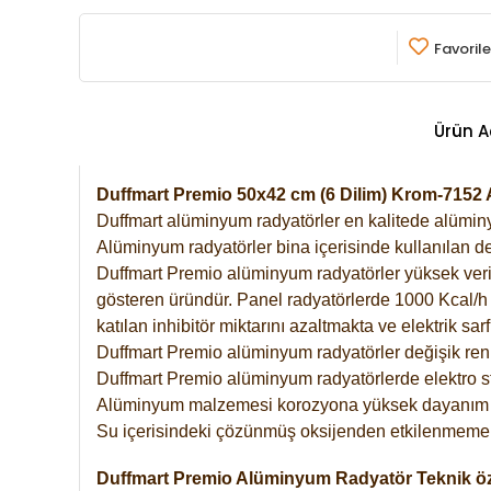
Favorile
Ürün A
Duffmart Premio 50x42 cm (6 Dilim) Krom-715
Duffmart alüminyum radyatörler en kalitede alüminyu
Alüminyum radyatörler bina içerisinde kullanılan de
Duffmart Premio alüminyum radyatörler yüksek verimde
gösteren üründür. Panel radyatörlerde 1000 Kcal/h ı
katılan inhibitör miktarını azaltmakta ve elektrik sa
Duffmart Premio alüminyum radyatörler değişik renk
Duffmart Premio alüminyum radyatörlerde elektro st
Alüminyum malzemesi korozyona yüksek dayanım 
Su içerisindeki çözünmüş oksijenden etkilenmemek
Duffmart Premio Alüminyum Radyatör Teknik öze