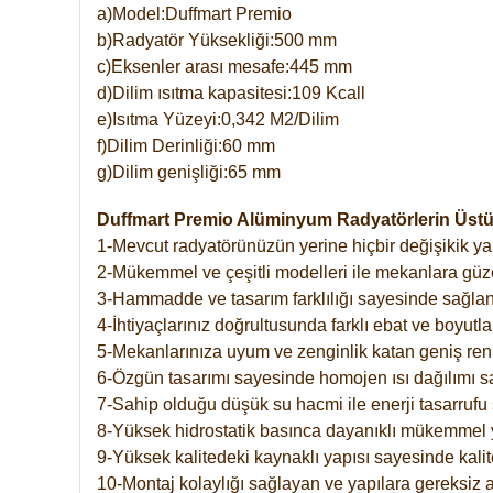
a)Model:Duffmart Premio
b)Radyatör Yüksekliği:500 mm
c)Eksenler arası mesafe:445 mm
d)Dilim ısıtma kapasitesi:109 Kcall
e)Isıtma Yüzeyi:0,342 M2/Dilim
f)Dilim Derinliği:60 mm
g)Dilim genişliği:65 mm
Duffmart Premio Alüminyum Radyatörlerin Üstün
1-Mevcut radyatörünüzün yerine hiçbir değişikik 
2-Mükemmel ve çeşitli modelleri ile mekanlara güzel
3-Hammadde ve tasarım farklılığı sayesinde sağlan
4-İhtiyaçlarınız doğrultusunda farklı ebat ve boyutla
5-Mekanlarınıza uyum ve zenginlik katan geniş renk 
6-Özgün tasarımı sayesinde homojen ısı dağılımı s
7-Sahip olduğu düşük su hacmi ile enerji tasarrufu 
8-Yüksek hidrostatik basınca dayanıklı mükemmel 
9-Yüksek kalitedeki kaynaklı yapısı sayesinde kalit
10-Montaj kolaylığı sağlayan ve yapılara gereksiz a