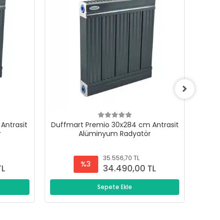
Antrasit
Duffmart Premio 30x284 cm Antrasit
Duffm
r
Alüminyum Radyatör
35.556,70 TL
%3
TL
34.490,00 TL
Sepete Ekle