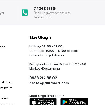
i
7 / 24 DESTEK
nya
Öneri ve şikayetlerinizi bize
iletebilirsiniz.
Bize Ulaşın
Haftaiçi
09:00 - 18:00
ler
Cumartesi
10:00 - 17:00
saatleri
arasında ulaşabilirsiniz.
Kuzeykent Mah. 44. Sokak No:12 37150,
Merkez-Kastamonu
0533 217 88 02
Havlupan
destek@duffmart.com
lüminyum
Mobil Uygulamalarımız
neleri
droforları