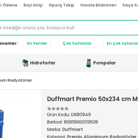
lı Ödeme
Bayi Girişi
Sipariş Takip
Havale Bildirimleri
Sıkça S
ananlar:
En Yeniler
Çok Satanlar
En çok oylana
Hidroforlar
Pompalar
yum Radyatörler
Duffmart Premio 50x234 cm M
Ürün Kodu:
DR80949
Barkod:
8681966009508
Marka:
Duffmart
Kategori:
Premio Alüminyum Radyatörler