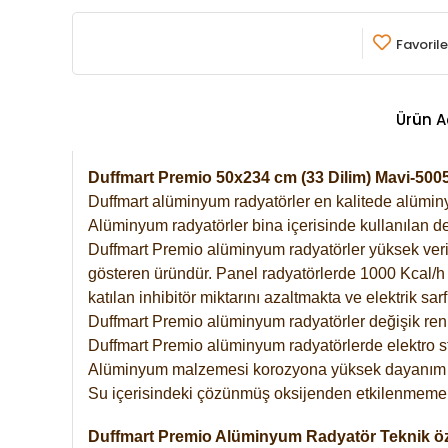
Favorile
Ürün A
Duffmart Premio 50x234 cm (33 Dilim) Mavi-50
Duffmart alüminyum radyatörler en kalitede alüminyu
Alüminyum radyatörler bina içerisinde kullanılan de
Duffmart Premio alüminyum radyatörler yüksek verimde
gösteren üründür. Panel radyatörlerde 1000 Kcal/h ı
katılan inhibitör miktarını azaltmakta ve elektrik sa
Duffmart Premio alüminyum radyatörler değişik renk
Duffmart Premio alüminyum radyatörlerde elektro st
Alüminyum malzemesi korozyona yüksek dayanım 
Su içerisindeki çözünmüş oksijenden etkilenmemek
Duffmart Premio Alüminyum Radyatör Teknik öze