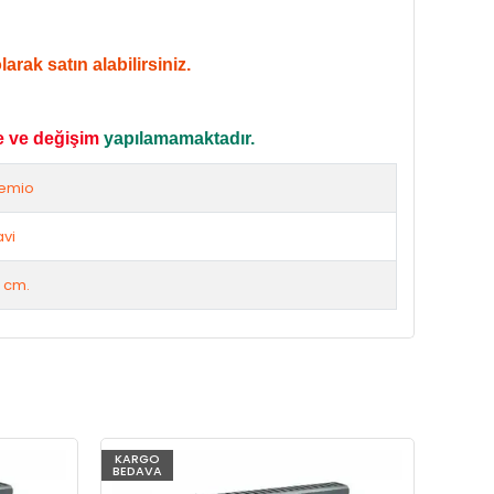
rak satın alabilirsiniz.
e ve değişim
yapılamamaktadır.
emio
vi
 cm.
KARGO
KARG
BEDAVA
BEDAV