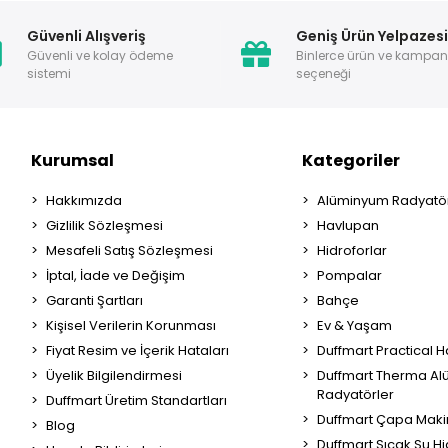
Güvenli Alışveriş
Geniş Ürün Yelpazes
Güvenli ve kolay ödeme
Binlerce ürün ve kampa
sistemi
seçeneği
Kurumsal
Kategoriler
Hakkımızda
Alüminyum Radyatör
Gizlilik Sözleşmesi
Havlupan
Mesafeli Satış Sözleşmesi
Hidroforlar
İptal, İade ve Değişim
Pompalar
Garanti Şartları
Bahçe
Kişisel Verilerin Korunması
Ev & Yaşam
Fiyat Resim ve İçerik Hataları
Duffmart Practical 
Üyelik Bilgilendirmesi
Duffmart Therma A
Radyatörler
Duffmart Üretim Standartları
Duffmart Çapa Maki
Blog
Duffmart Sıcak Su Hi