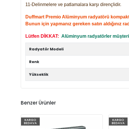
11-Delinmelere ve patlamalara karşı dirençlidir.
Duffmart Premio Alüminyum radyatörü kompakt giri
Bunun için yapmanız gereken satın aldığınız ra
Lütfen DİKKAT:
Alüminyum radyatörler müşterile
Radyatör Modeli
Renk
Yükseklik
Benzer Ürünler
KARGO
KARGO
BEDAVA
BEDAVA