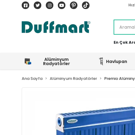
Hız
En Çok Ar
Alüminyum
Havlupan
Radyatörler
Ana Sayfa
Alüminyum Radyatörler
Premio Alümin