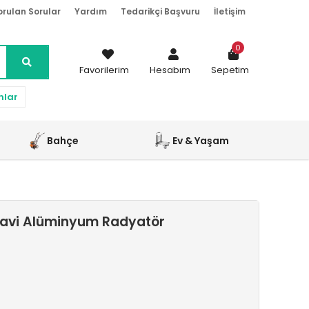
orulan Sorular
Yardım
Tedarikçi Başvuru
İletişim
0
Favorilerim
Hesabım
Sepetim
nlar
Bahçe
Ev & Yaşam
avi Alüminyum Radyatör