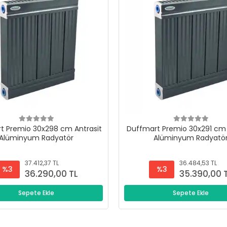
t Premio 30x298 cm Antrasit
Duffmart Premio 30x291 cm 
Alüminyum Radyatör
Alüminyum Radyatö
37.412,37 TL
36.484,53 TL
%3
%3
36.290,00 TL
35.390,00 
Sepete Ekle
Sepete Ekle