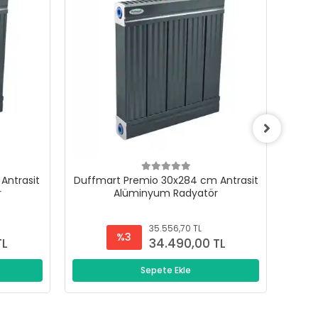
Antrasit
Duffmart Premio 30x284 cm Antrasit
Duffm
r
Alüminyum Radyatör
35.556,70 TL
%3
TL
34.490,00 TL
Sepete Ekle