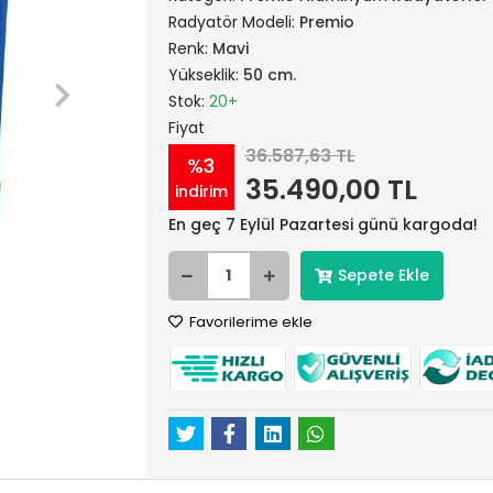
Radyatör Modeli:
Premio
Renk:
Mavi
Yükseklik:
50 cm.
Stok:
20+
Fiyat
36.587,63 TL
%3
35.490,00 TL
indirim
En geç 7 Eylül Pazartesi günü kargoda!
Sepete Ekle
Favorilerime ekle