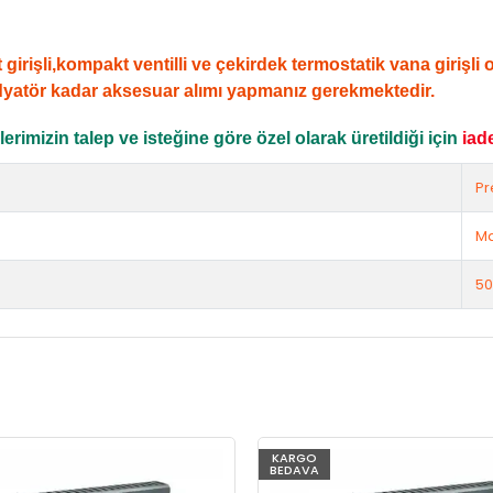
şli,kompakt ventilli ve çekirdek termostatik vana girişli ola
dyatör kadar aksesuar alımı yapmanız gerekmektedir.
rimizin talep ve isteğine göre özel olarak üretildiği için
iad
Pr
Ma
50
KARGO
BEDAVA