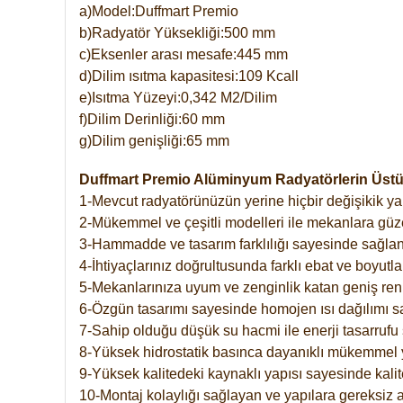
a)Model:Duffmart Premio
b)Radyatör Yüksekliği:500 mm
c)Eksenler arası mesafe:445 mm
d)Dilim ısıtma kapasitesi:109 Kcall
e)Isıtma Yüzeyi:0,342 M2/Dilim
f)Dilim Derinliği:60 mm
g)Dilim genişliği:65 mm
Duffmart Premio Alüminyum Radyatörlerin Üstün
1-Mevcut radyatörünüzün yerine hiçbir değişikik 
2-Mükemmel ve çeşitli modelleri ile mekanlara güzel
3-Hammadde ve tasarım farklılığı sayesinde sağlan
4-İhtiyaçlarınız doğrultusunda farklı ebat ve boyutla
5-Mekanlarınıza uyum ve zenginlik katan geniş renk 
6-Özgün tasarımı sayesinde homojen ısı dağılımı s
7-Sahip olduğu düşük su hacmi ile enerji tasarrufu 
8-Yüksek hidrostatik basınca dayanıklı mükemmel 
9-Yüksek kalitedeki kaynaklı yapısı sayesinde kalit
10-Montaj kolaylığı sağlayan ve yapılara gereksiz a