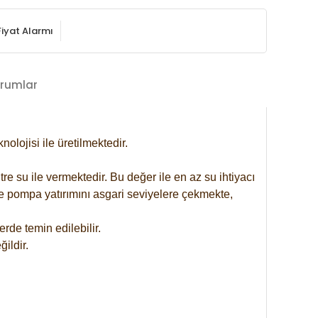
Fiyat Alarmı
rumlar
lojisi ile üretilmektedir.
re su ile vermektedir. Bu değer ile en az su ihtiyacı
se pompa yatırımını asgari seviyelere çekmekte,
rde temin edilebilir.
ildir.