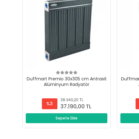
Duffmart Premio 30x305 cm Antrasit
Duffmar
Alüminyum Radyatör
38.340,20 TL
%3
37.190,00 TL
Sepete Ekle