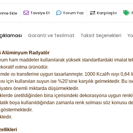
Tavsiye Et
Yorum Yaz
Karşılaştır
rime Ekle
çıklaması
Garanti ve Teslimat
Taksit Seçenekleri
Yo
05 Alüminyum Radyatör
m ham maddeler kullanılarak yüksek standartlardaki imalat tekno
koratif ısıtma ürünüdür.
 ısı transferine uygun tasarlanmıştır. 1000 Kcal/h ısıyı 0,64 lit
sı için kullanılan suyun ise %20’sine karşılık gelmektedir. Bu i
rfiyatını önemli miktarda düşürmektedir.
lerde üretildiğinden bina içerisindeki dekorasyona uygun renkle
atik boya kullanıldığından zamanla renk solması söz konusu değ
göstermektedir.
tedir.
llikleri