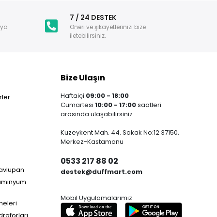
i
7 / 24 DESTEK
nya
Öneri ve şikayetlerinizi bize
iletebilirsiniz.
Bize Ulaşın
Haftaiçi
09:00 - 18:00
ler
Cumartesi
10:00 - 17:00
saatleri
arasında ulaşabilirsiniz.
Kuzeykent Mah. 44. Sokak No:12 37150,
Merkez-Kastamonu
0533 217 88 02
Havlupan
destek@duffmart.com
lüminyum
Mobil Uygulamalarımız
neleri
droforları