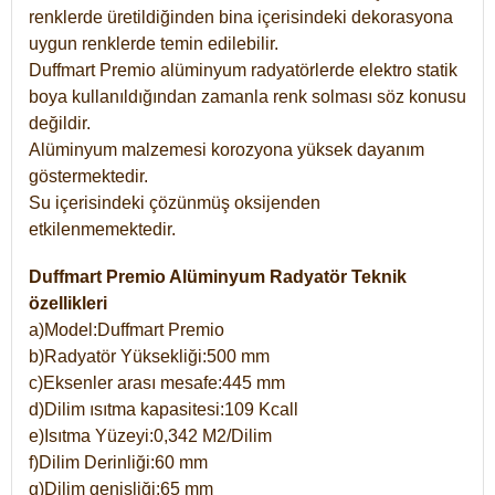
renklerde üretildiğinden bina içerisindeki dekorasyona
uygun renklerde temin edilebilir.
Duffmart Premio alüminyum radyatörlerde elektro statik
boya kullanıldığından zamanla renk solması söz konusu
değildir.
Alüminyum malzemesi korozyona yüksek dayanım
göstermektedir.
Su içerisindeki çözünmüş oksijenden
etkilenmemektedir.
Duffmart Premio Alüminyum Radyatör Teknik
özellikleri
a)Model:Duffmart Premio
b)Radyatör Yüksekliği:500 mm
c)Eksenler arası mesafe:445 mm
d)Dilim ısıtma kapasitesi:109 Kcall
e)Isıtma Yüzeyi:0,342 M2/Dilim
f)Dilim Derinliği:60 mm
g)Dilim genişliği:65 mm