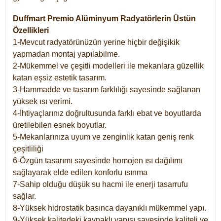
Duffmart Premio Alüminyum Radyatörlerin Üstün
Özellikleri
1-Mevcut radyatörünüzün yerine hiçbir değişikik
yapmadan montaj yapılabilme.
2-Mükemmel ve çeşitli modelleri ile mekanlara güzellik
katan eşsiz estetik tasarım.
3-Hammadde ve tasarım farklılığı sayesinde sağlanan
yüksek ısı verimi.
4-İhtiyaçlarınız doğrultusunda farklı ebat ve boyutlarda
üretilebilen esnek boyutlar.
5-Mekanlarınıza uyum ve zenginlik katan geniş renk
çeşitliliği
6-Özgün tasarımı sayesinde homojen ısı dağılımı
sağlayarak elde edilen konforlu ısınma
7-Sahip olduğu düşük su hacmi ile enerji tasarrufu
sağlar.
8-Yüksek hidrostatik basınca dayanıklı mükemmel yapı.
9-Yüksek kalitedeki kaynaklı yapısı sayesinde kaliteli ve