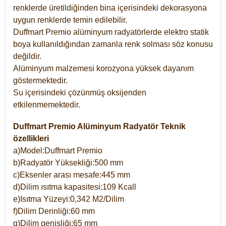
renklerde üretildiğinden bina içerisindeki dekorasyona
uygun renklerde temin edilebilir.
Duffmart Premio alüminyum radyatörlerde elektro statik
boya kullanıldığından zamanla renk solması söz konusu
değildir.
Alüminyum malzemesi korozyona yüksek dayanım
göstermektedir.
Su içerisindeki çözünmüş oksijenden
etkilenmemektedir.
Duffmart Premio Alüminyum Radyatör Teknik
özellikleri
a)Model:Duffmart Premio
b)Radyatör Yüksekliği:500 mm
c)Eksenler arası mesafe:445 mm
d)Dilim ısıtma kapasitesi:109 Kcall
e)Isıtma Yüzeyi:0,342 M2/Dilim
f)Dilim Derinliği:60 mm
g)Dilim genişliği:65 mm