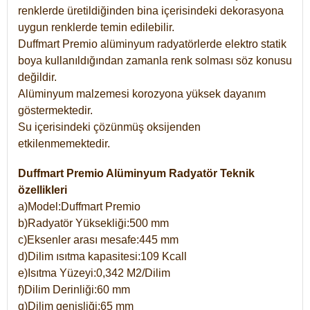
renklerde üretildiğinden bina içerisindeki dekorasyona
uygun renklerde temin edilebilir.
Duffmart Premio alüminyum radyatörlerde elektro statik
boya kullanıldığından zamanla renk solması söz konusu
değildir.
Alüminyum malzemesi korozyona yüksek dayanım
göstermektedir.
Su içerisindeki çözünmüş oksijenden
etkilenmemektedir.
Duffmart Premio Alüminyum Radyatör Teknik
özellikleri
a)Model:Duffmart Premio
b)Radyatör Yüksekliği:500 mm
c)Eksenler arası mesafe:445 mm
d)Dilim ısıtma kapasitesi:109 Kcall
e)Isıtma Yüzeyi:0,342 M2/Dilim
f)Dilim Derinliği:60 mm
g)Dilim genişliği:65 mm