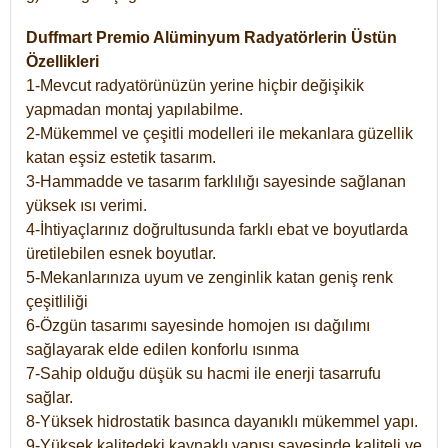
Duffmart Premio Alüminyum Radyatörlerin Üstün
Özellikleri
1-Mevcut radyatörünüzün yerine hiçbir değişikik
yapmadan montaj yapılabilme.
2-Mükemmel ve çeşitli modelleri ile mekanlara güzellik
katan eşsiz estetik tasarım.
3-Hammadde ve tasarım farklılığı sayesinde sağlanan
yüksek ısı verimi.
4-İhtiyaçlarınız doğrultusunda farklı ebat ve boyutlarda
üretilebilen esnek boyutlar.
5-Mekanlarınıza uyum ve zenginlik katan geniş renk
çeşitliliği
6-Özgün tasarımı sayesinde homojen ısı dağılımı
sağlayarak elde edilen konforlu ısınma
7-Sahip olduğu düşük su hacmi ile enerji tasarrufu
sağlar.
8-Yüksek hidrostatik basınca dayanıklı mükemmel yapı.
9-Yüksek kalitedeki kaynaklı yapısı sayesinde kaliteli ve