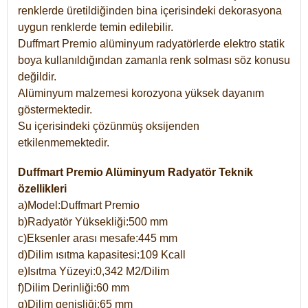
renklerde üretildiğinden bina içerisindeki dekorasyona
uygun renklerde temin edilebilir.
Duffmart Premio alüminyum radyatörlerde elektro statik
boya kullanıldığından zamanla renk solması söz konusu
değildir.
Alüminyum malzemesi korozyona yüksek dayanım
göstermektedir.
Su içerisindeki çözünmüş oksijenden
etkilenmemektedir.
Duffmart Premio Alüminyum Radyatör Teknik
özellikleri
a)Model:Duffmart Premio
b)Radyatör Yüksekliği:500 mm
c)Eksenler arası mesafe:445 mm
d)Dilim ısıtma kapasitesi:109 Kcall
e)Isıtma Yüzeyi:0,342 M2/Dilim
f)Dilim Derinliği:60 mm
g)Dilim genişliği:65 mm