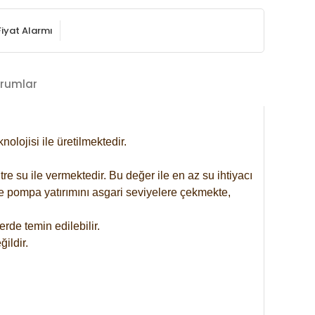
Fiyat Alarmı
rumlar
lojisi ile üretilmektedir.
re su ile vermektedir. Bu değer ile en az su ihtiyacı
se pompa yatırımını asgari seviyelere çekmekte,
rde temin edilebilir.
ildir.