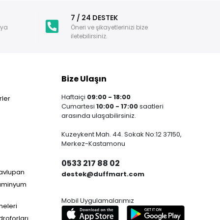
i
7 / 24 DESTEK
nya
Öneri ve şikayetlerinizi bize
iletebilirsiniz.
Bize Ulaşın
Haftaiçi
09:00 - 18:00
ler
Cumartesi
10:00 - 17:00
saatleri
arasında ulaşabilirsiniz.
Kuzeykent Mah. 44. Sokak No:12 37150,
Merkez-Kastamonu
0533 217 88 02
Havlupan
destek@duffmart.com
lüminyum
Mobil Uygulamalarımız
neleri
droforları