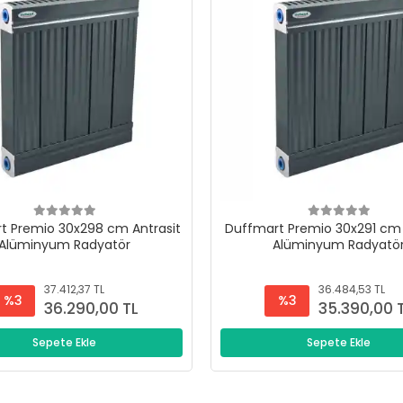
t Premio 30x298 cm Antrasit
Duffmart Premio 30x291 cm 
Alüminyum Radyatör
Alüminyum Radyatö
37.412,37 TL
36.484,53 TL
%3
%3
36.290,00 TL
35.390,00 
Sepete Ekle
Sepete Ekle