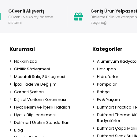
Güvenli Alışveriş
Geniş Ürün Yelpazes
Güvenli ve kolay ödeme
Binlerce ürün ve kampa
sistemi
seçeneği
Kurumsal
Kategoriler
Hakkımızda
Alüminyum Radyatör
Gizlilik Sözleşmesi
Havlupan
Mesafeli Satış Sözleşmesi
Hidroforlar
İptal, İade ve Değişim
Pompalar
Garanti Şartları
Bahçe
Kişisel Verilerin Korunması
Ev & Yaşam
Fiyat Resim ve İçerik Hataları
Duffmart Practical 
Üyelik Bilgilendirmesi
Duffmart Therma A
Radyatörler
Duffmart Üretim Standartları
Duffmart Çapa Maki
Blog
Duffmart Sıcak Su Hi