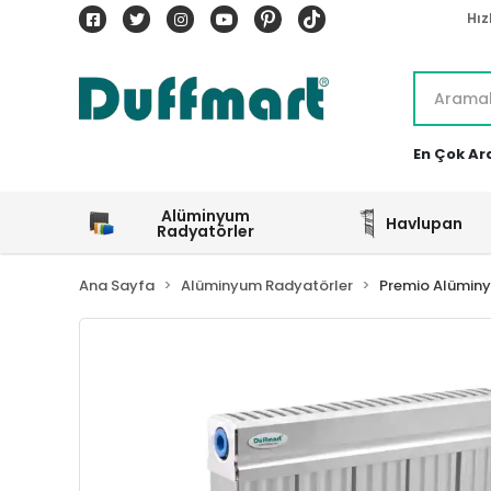
Hız
En Çok Ar
Alüminyum
Havlupan
Radyatörler
Ana Sayfa
Alüminyum Radyatörler
Premio Alümin