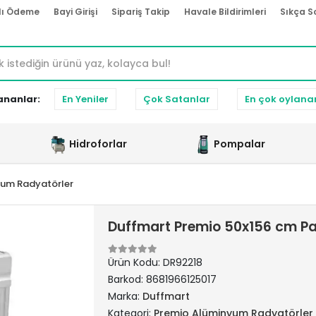
lı Ödeme
Bayi Girişi
Sipariş Takip
Havale Bildirimleri
Sıkça S
ananlar:
En Yeniler
Çok Satanlar
En çok oylana
Hidroforlar
Pompalar
yum Radyatörler
Duffmart Premio 50x156 cm Pa
Ürün Kodu:
DR92218
Barkod:
8681966125017
Marka:
Duffmart
Kategori:
Premio Alüminyum Radyatörler