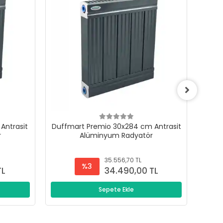
Antrasit
Duffmart Premio 30x284 cm Antrasit
Duffm
r
Alüminyum Radyatör
35.556,70 TL
%3
TL
34.490,00 TL
Sepete Ekle