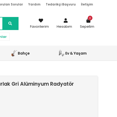
orulan Sorular
Yardım
Tedarikçi Başvuru
İletişim
0
Favorilerim
Hesabım
Sepetim
nlar
Bahçe
Ev & Yaşam
rlak Gri Alüminyum Radyatör