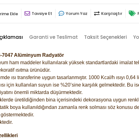
Tavsiye Et
Yorum Yaz
Karşılaştır
rime Ekle
çıklaması
Garanti ve Teslimat
Taksit Seçenekleri
Yo
ri-7047 Alüminyum Radyatör
m ham maddeler kullanılarak yüksek standartlardaki imalat tekno
koratif ısıtma ürünüdür.
 ısı transferine uygun tasarlanmıştır. 1000 Kcal/h ısıyı 0,64 lit
sı için kullanılan suyun ise %20’sine karşılık gelmektedir. Bu i
rfiyatını önemli miktarda düşürmektedir.
lerde üretildiğinden bina içerisindeki dekorasyona uygun renkle
atik boya kullanıldığından zamanla renk solması söz konusu değ
göstermektedir.
tedir.
llikleri