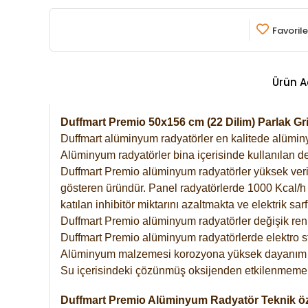
Favorile
Ürün A
Duffmart Premio 50x156 cm (22 Dilim) Parlak G
Duffmart alüminyum radyatörler en kalitede alüminyu
Alüminyum radyatörler bina içerisinde kullanılan de
Duffmart Premio alüminyum radyatörler yüksek verimde
gösteren üründür. Panel radyatörlerde 1000 Kcal/h ı
katılan inhibitör miktarını azaltmakta ve elektrik sa
Duffmart Premio alüminyum radyatörler değişik renk
Duffmart Premio alüminyum radyatörlerde elektro st
Alüminyum malzemesi korozyona yüksek dayanım 
Su içerisindeki çözünmüş oksijenden etkilenmemek
Duffmart Premio Alüminyum Radyatör Teknik öze