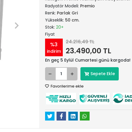
Radyatör Modeli:
Premio
Renk:
Parlak Gri
Yükseklik:
50 cm.
Stok:
20+
Fiyat
24.216,49 TL
%3
23.490,00 TL
indirim
En geç 5 Eylül Cumartesi günü kargoda!
Sepete Ekle
Favorilerime ekle