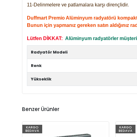
11-Delinmelere ve patlamalara karşı dirençlidir.
Duffmart Premio Alüminyum radyatörü kompakt giri
Bunun için yapmanız gereken satın aldığınız ra
Lütfen DİKKAT:
Alüminyum radyatörler müşterile
Radyatör Modeli
Renk
Yükseklik
Benzer Ürünler
KARGO
KARGO
BEDAVA
BEDAVA