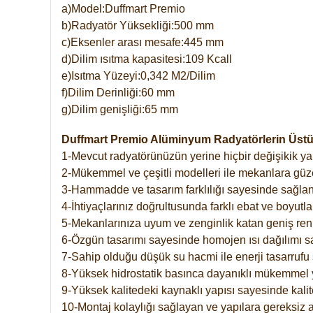
a)Model:Duffmart Premio
b)Radyatör Yüksekliği:500 mm
c)Eksenler arası mesafe:445 mm
d)Dilim ısıtma kapasitesi:109 Kcall
e)Isıtma Yüzeyi:0,342 M2/Dilim
f)Dilim Derinliği:60 mm
g)Dilim genişliği:65 mm
Duffmart Premio Alüminyum Radyatörlerin Üstün
1-Mevcut radyatörünüzün yerine hiçbir değişikik 
2-Mükemmel ve çeşitli modelleri ile mekanlara güzel
3-Hammadde ve tasarım farklılığı sayesinde sağlan
4-İhtiyaçlarınız doğrultusunda farklı ebat ve boyutla
5-Mekanlarınıza uyum ve zenginlik katan geniş renk 
6-Özgün tasarımı sayesinde homojen ısı dağılımı s
7-Sahip olduğu düşük su hacmi ile enerji tasarrufu 
8-Yüksek hidrostatik basınca dayanıklı mükemmel 
9-Yüksek kalitedeki kaynaklı yapısı sayesinde kalit
10-Montaj kolaylığı sağlayan ve yapılara gereksiz a