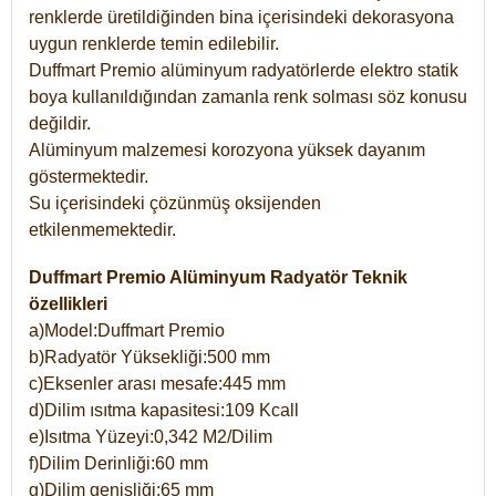
renklerde üretildiğinden bina içerisindeki dekorasyona
uygun renklerde temin edilebilir.
Duffmart Premio alüminyum radyatörlerde elektro statik
boya kullanıldığından zamanla renk solması söz konusu
değildir.
Alüminyum malzemesi korozyona yüksek dayanım
göstermektedir.
Su içerisindeki çözünmüş oksijenden
etkilenmemektedir.
Duffmart Premio Alüminyum Radyatör Teknik
özellikleri
a)Model:Duffmart Premio
b)Radyatör Yüksekliği:500 mm
c)Eksenler arası mesafe:445 mm
d)Dilim ısıtma kapasitesi:109 Kcall
e)Isıtma Yüzeyi:0,342 M2/Dilim
f)Dilim Derinliği:60 mm
g)Dilim genişliği:65 mm