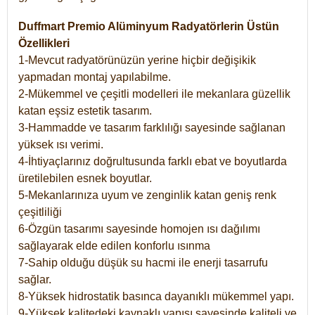
Duffmart Premio Alüminyum Radyatörlerin Üstün
Özellikleri
1-Mevcut radyatörünüzün yerine hiçbir değişikik
yapmadan montaj yapılabilme.
2-Mükemmel ve çeşitli modelleri ile mekanlara güzellik
katan eşsiz estetik tasarım.
3-Hammadde ve tasarım farklılığı sayesinde sağlanan
yüksek ısı verimi.
4-İhtiyaçlarınız doğrultusunda farklı ebat ve boyutlarda
üretilebilen esnek boyutlar.
5-Mekanlarınıza uyum ve zenginlik katan geniş renk
çeşitliliği
6-Özgün tasarımı sayesinde homojen ısı dağılımı
sağlayarak elde edilen konforlu ısınma
7-Sahip olduğu düşük su hacmi ile enerji tasarrufu
sağlar.
8-Yüksek hidrostatik basınca dayanıklı mükemmel yapı.
9-Yüksek kalitedeki kaynaklı yapısı sayesinde kaliteli ve