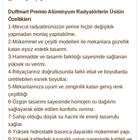
Duffmart Premio Alüminyum Radyatörlerin Üstün
Özellikleri
1-Mevcut radyatörünüzün yerine hiçbir değişikik
yapmadan montaj yapılabilme.
2-Mükemmel ve çeşitli modelleri ile mekanlara güzellik
katan eşsiz estetik tasarım.
3-Hammadde ve tasarım farklılığı sayesinde sağlanan
yüksek ısı verimi.
4-İhtiyaçlarınız doğrultusunda farklı ebat ve boyutlarda
üretilebilen esnek boyutlar.
5-Mekanlarınıza uyum ve zenginlik katan geniş renk
çeşitliliği
6-Özgün tasarımı sayesinde homojen ısı dağılımı
sağlayarak elde edilen konforlu ısınma
7-Sahip olduğu düşük su hacmi ile enerji tasarrufu
sağlar.
8-Yüksek hidrostatik basınca dayanıklı mükemmel yapı.
9-Yüksek kalitedeki kaynaklı yapısı sayesinde kaliteli ve