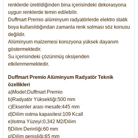
renklerde üretildiğinden bina içerisindeki dekorasyona
uygun renklerde temin edilebilir.
Duffmart Premio alüminyum radyatörlerde elektro statik
boya kullanıldığından zamanla renk solması söz konusu
değildir.
Alüminyum malzemesi korozyona yüksek dayanım
göstermektedir.
Su içerisindeki çözünmüş oksijenden
etkilenmemektedir.
Duffmart Premio Alüminyum Radyatör Teknik
özellikleri
a)Model:Duffmart Premio
b)Radyatör Yüksekliği:500 mm
c)Eksenler arası mesafe:445 mm
d)Dilim ısıtma kapasitesi:109 Kcall
e)Isıtma Yüzeyi:0,342 M2/Dilim
f)Dilim Derinliği:60 mm
g)Dilim genişliği:65 mm