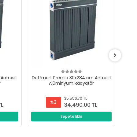
Antrasit
Duffmart Premio 30x284 cm Antrasit
Duffm
r
Alüminyum Radyatör
35.556,70 TL
%3
TL
34.490,00 TL
Sepete Ekle