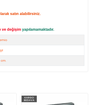
rak satın alabilirsiniz.
e ve değişim
yapılamamaktadır.
emio
şil
 cm.
KARGO
KARG
BEDAVA
BEDAV