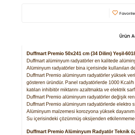
Favorile
Ürün A
Duffmart Premio 50x241 cm (34 Dilim) Yeşil-60
Duffmart alüminyum radyatörler en kalitede alüminyu
Alüminyum radyatörler bina içerisinde kullanılan de
Duffmart Premio alüminyum radyatörler yüksek verimde
gösteren üründür. Panel radyatörlerde 1000 Kcal/h ı
katılan inhibitör miktarını azaltmakta ve elektrik sa
Duffmart Premio alüminyum radyatörler değişik renk
Duffmart Premio alüminyum radyatörlerde elektro st
Alüminyum malzemesi korozyona yüksek dayanım 
Su içerisindeki çözünmüş oksijenden etkilenmemek
Duffmart Premio Alüminyum Radyatör Teknik öze