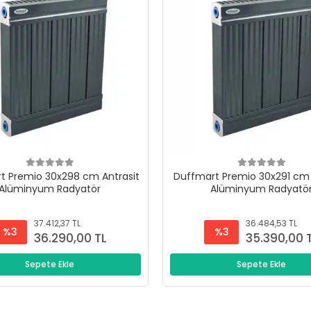
t Premio 30x298 cm Antrasit
Duffmart Premio 30x291 cm 
Alüminyum Radyatör
Alüminyum Radyatö
37.412,37 TL
36.484,53 TL
%3
%3
36.290,00 TL
35.390,00 
Sepete Ekle
Sepete Ekle