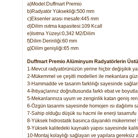
a)Model:Duffmart Premio
b)Radyatör Yüksekliği:500 mm
c)Eksenler arası mesafe:445 mm
d)Dilim ısıtma kapasitesi:109 Kcall
e)Isıtma Yüzeyi:0,342 M2/Dilim
f)Dilim Derinliği:60 mm
g)Dilim genişliği:65 mm
Duffmart Premio Alüminyum Radyatörlerin Üstün
1-Mevcut radyatörünüzün yerine hiçbir değişikik 
2-Mükemmel ve çeşitli modelleri ile mekanlara güzel
3-Hammadde ve tasarım farklılığı sayesinde sağlan
4-İhtiyaçlarınız doğrultusunda farklı ebat ve boyutla
5-Mekanlarınıza uyum ve zenginlik katan geniş renk 
6-Özgün tasarımı sayesinde homojen ısı dağılımı s
7-Sahip olduğu düşük su hacmi ile enerji tasarrufu 
8-Yüksek hidrostatik basınca dayanıklı mükemmel 
9-Yüksek kalitedeki kaynaklı yapısı sayesinde kalit
10-Montaj kolaylığı sağlayan ve yapılara gereksiz a