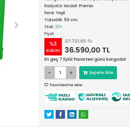
Radyatör Modeli:
Premio
Renk:
Yeşil
Yükseklik:
50 cm.
Stok:
20+
Fiyat
37.721,65 TL
%3
36.590,00 TL
indirim
En geç 7 Eylül Pazartesi günü kargoda!
Sepete Ekle
Favorilerime ekle