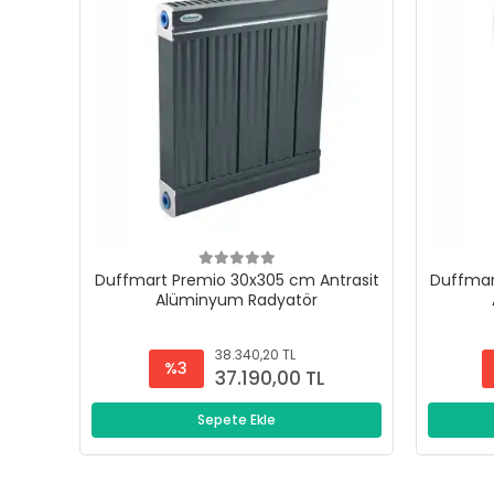
Duffmart Premio 30x305 cm Antrasit
Duffmar
Alüminyum Radyatör
38.340,20 TL
%3
37.190,00 TL
Sepete Ekle