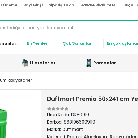
lı Ödeme
Bayi Girişi
Sipariş Takip
Havale Bildirimleri
Sıkça S
ananlar:
En Yeniler
Çok Satanlar
En çok oylana
Hidroforlar
Pompalar
yum Radyatörler
Duffmart Premio 50x241 cm Ye
Ürün Kodu:
DR80910
Barkod:
8681966009119
Marka:
Duffmart
Kategori:
Premio Alüminyum Radyatörler