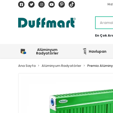
Hız
En Çok Ar
Alüminyum
Havlupan
Radyatörler
Ana Sayfa
Alüminyum Radyatörler
Premio Alümin