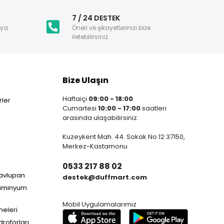
i
7 / 24 DESTEK
nya
Öneri ve şikayetlerinizi bize
iletebilirsiniz.
Bize Ulaşın
Haftaiçi
09:00 - 18:00
ler
Cumartesi
10:00 - 17:00
saatleri
arasında ulaşabilirsiniz.
Kuzeykent Mah. 44. Sokak No:12 37150,
Merkez-Kastamonu
0533 217 88 02
Havlupan
destek@duffmart.com
lüminyum
Mobil Uygulamalarımız
neleri
droforları