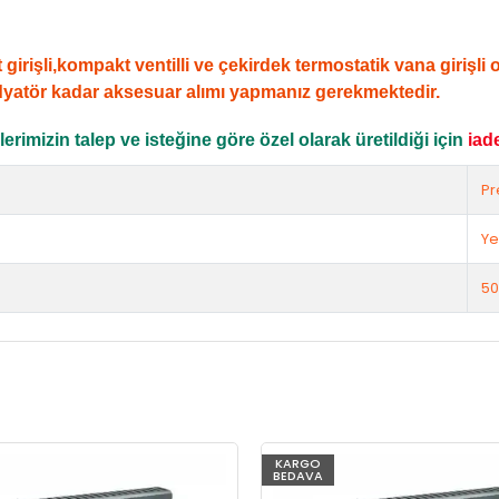
şli,kompakt ventilli ve çekirdek termostatik vana girişli ola
dyatör kadar aksesuar alımı yapmanız gerekmektedir.
rimizin talep ve isteğine göre özel olarak üretildiği için
iad
Pr
Ye
50
KARGO
BEDAVA