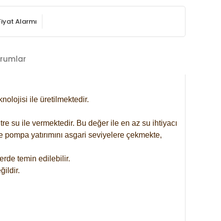
Fiyat Alarmı
rumlar
lojisi ile üretilmektedir.
re su ile vermektedir. Bu değer ile en az su ihtiyacı
se pompa yatırımını asgari seviyelere çekmekte,
rde temin edilebilir.
ildir.