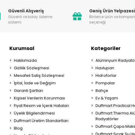
Güvenli Alışveriş
Geniş Ürün Yelpazes
Güvenli ve kolay ödeme
Binlerce ürün ve kampa
sistemi
seçeneği
Kurumsal
Kategoriler
Hakkımızda
Alüminyum Radyatör
Gizlilik Sözleşmesi
Havlupan
Mesafeli Satış Sözleşmesi
Hidroforlar
İptal, İade ve Değişim
Pompalar
Garanti Şartları
Bahçe
Kişisel Verilerin Korunması
Ev & Yaşam
Fiyat Resim ve İçerik Hataları
Duffmart Practical 
Üyelik Bilgilendirmesi
Duffmart Therma A
Radyatörler
Duffmart Üretim Standartları
Duffmart Çapa Maki
Blog
Duffmart Sıcak Su Hi