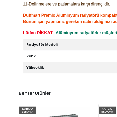
11-Delinmelere ve patlamalara karşı dirençlidir.
Duffmart Premio Alüminyum radyatörü kompakt giri
Bunun için yapmanız gereken satın aldığınız ra
Lütfen DİKKAT:
Alüminyum radyatörler müşterile
Radyatör Modeli
Renk
Yükseklik
Benzer Ürünler
KARGO
KARGO
BEDAVA
BEDAVA