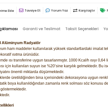
Tavsiye Et
Yorum Yaz
Karşılaştır
rime Ekle
çıklaması
Garanti ve Teslimat
Taksit Seçenekleri
Yo
18 Alüminyum Radyatör
m ham maddeler kullanılarak yüksek standartlardaki imalat tekno
koratif ısıtma ürünüdür.
 ısı transferine uygun tasarlanmıştır. 1000 Kcal/h ısıyı 0,64 lit
sı için kullanılan suyun ise %20’sine karşılık gelmektedir. Bu i
rfiyatını önemli miktarda düşürmektedir.
lerde üretildiğinden bina içerisindeki dekorasyona uygun renkle
atik boya kullanıldığından zamanla renk solması söz konusu değ
göstermektedir.
tedir.
llikleri