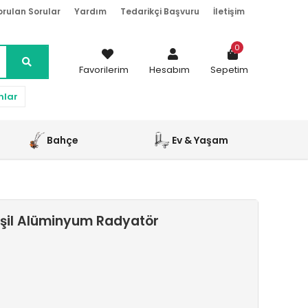
orulan Sorular
Yardım
Tedarikçi Başvuru
İletişim
0
Favorilerim
Hesabım
Sepetim
nlar
Bahçe
Ev & Yaşam
şil Alüminyum Radyatör