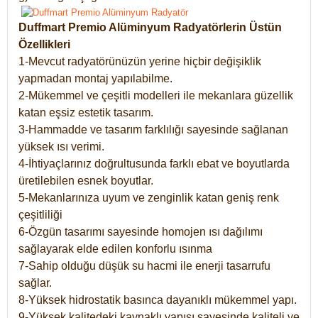
Duffmart Premio Alüminyum Radyatörlerin Üstün
Özellikleri
1-Mevcut radyatörünüzün yerine hiçbir değişiklik
yapmadan montaj yapılabilme.
2-Mükemmel ve çeşitli modelleri ile mekanlara güzellik
katan eşsiz estetik tasarım.
3-Hammadde ve tasarım farklılığı sayesinde sağlanan
yüksek ısı verimi.
4-İhtiyaçlarınız doğrultusunda farklı ebat ve boyutlarda
üretilebilen esnek boyutlar.
5-Mekanlarınıza uyum ve zenginlik katan geniş renk
çeşitliliği
6-Özgün tasarımı sayesinde homojen ısı dağılımı
sağlayarak elde edilen konforlu ısınma
7-Sahip olduğu düşük su hacmi ile enerji tasarrufu
sağlar.
8-Yüksek hidrostatik basınca dayanıklı mükemmel yapı.
9-Yüksek kalitedeki kaynaklı yapısı sayesinde kaliteli ve