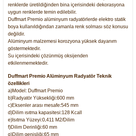
renklerde üretildiğinden bina içerisindeki dekorasyona
uygun renklerde temin edilebilir.
Duffmart Premio alüminyum radyatörlerde elektro statik
boya kullanıldığından zamanla renk solması söz konusu
değildir.
Alüminyum malzemesi korozyona yüksek dayanım
göstermektedir.
Su içerisindeki çözünmüş oksijenden
etkilenmemektedir.
Duffmart Premio Alüminyum Radyatör Teknik
özellikleri
a)Model: Duffmart Premio
b)Radyatör Yüksekliği:600 mm
c)Eksenler arası mesafe:545 mm
d)Dilim ısıtma kapasitesi:128 Kcall
e)Isıtma Yüzeyi:0,411 M2/Dilim
f)Dilim Derinliği:60 mm
g)Dilim genişliği:65 mm