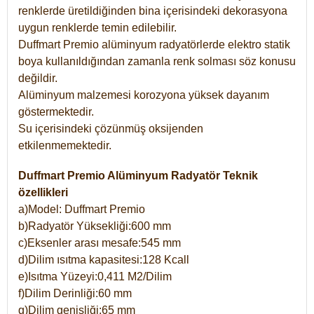
renklerde üretildiğinden bina içerisindeki dekorasyona
uygun renklerde temin edilebilir.
Duffmart Premio alüminyum radyatörlerde elektro statik
boya kullanıldığından zamanla renk solması söz konusu
değildir.
Alüminyum malzemesi korozyona yüksek dayanım
göstermektedir.
Su içerisindeki çözünmüş oksijenden
etkilenmemektedir.
Duffmart Premio Alüminyum Radyatör Teknik
özellikleri
a)Model: Duffmart Premio
b)Radyatör Yüksekliği:600 mm
c)Eksenler arası mesafe:545 mm
d)Dilim ısıtma kapasitesi:128 Kcall
e)Isıtma Yüzeyi:0,411 M2/Dilim
f)Dilim Derinliği:60 mm
g)Dilim genişliği:65 mm