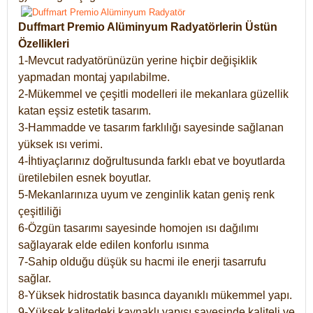
Duffmart Premio Alüminyum Radyatörlerin Üstün
Özellikleri
1-Mevcut radyatörünüzün yerine hiçbir değişiklik
yapmadan montaj yapılabilme.
2-Mükemmel ve çeşitli modelleri ile mekanlara güzellik
katan eşsiz estetik tasarım.
3-Hammadde ve tasarım farklılığı sayesinde sağlanan
yüksek ısı verimi.
4-İhtiyaçlarınız doğrultusunda farklı ebat ve boyutlarda
üretilebilen esnek boyutlar.
5-Mekanlarınıza uyum ve zenginlik katan geniş renk
çeşitliliği
6-Özgün tasarımı sayesinde homojen ısı dağılımı
sağlayarak elde edilen konforlu ısınma
7-Sahip olduğu düşük su hacmi ile enerji tasarrufu
sağlar.
8-Yüksek hidrostatik basınca dayanıklı mükemmel yapı.
9-Yüksek kalitedeki kaynaklı yapısı sayesinde kaliteli ve