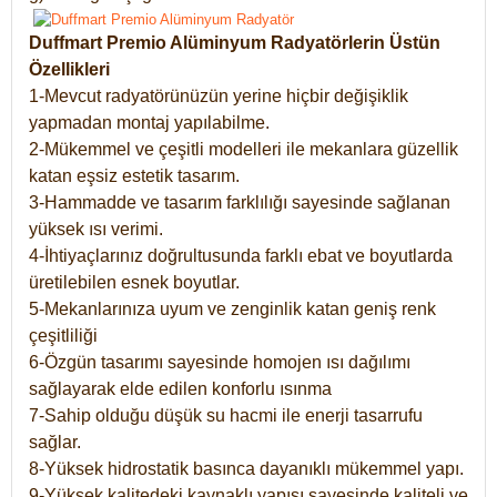
Duffmart Premio Alüminyum Radyatörlerin Üstün
Özellikleri
1-Mevcut radyatörünüzün yerine hiçbir değişiklik
yapmadan montaj yapılabilme.
2-Mükemmel ve çeşitli modelleri ile mekanlara güzellik
katan eşsiz estetik tasarım.
3-Hammadde ve tasarım farklılığı sayesinde sağlanan
yüksek ısı verimi.
4-İhtiyaçlarınız doğrultusunda farklı ebat ve boyutlarda
üretilebilen esnek boyutlar.
5-Mekanlarınıza uyum ve zenginlik katan geniş renk
çeşitliliği
6-Özgün tasarımı sayesinde homojen ısı dağılımı
sağlayarak elde edilen konforlu ısınma
7-Sahip olduğu düşük su hacmi ile enerji tasarrufu
sağlar.
8-Yüksek hidrostatik basınca dayanıklı mükemmel yapı.
9-Yüksek kalitedeki kaynaklı yapısı sayesinde kaliteli ve