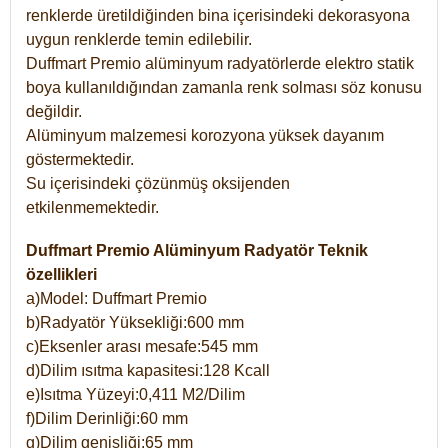
renklerde üretildiğinden bina içerisindeki dekorasyona
uygun renklerde temin edilebilir.
Duffmart Premio alüminyum radyatörlerde elektro statik
boya kullanıldığından zamanla renk solması söz konusu
değildir.
Alüminyum malzemesi korozyona yüksek dayanım
göstermektedir.
Su içerisindeki çözünmüş oksijenden
etkilenmemektedir.
Duffmart Premio Alüminyum Radyatör Teknik
özellikleri
a)Model: Duffmart Premio
b)Radyatör Yüksekliği:600 mm
c)Eksenler arası mesafe:545 mm
d)Dilim ısıtma kapasitesi:128 Kcall
e)Isıtma Yüzeyi:0,411 M2/Dilim
f)Dilim Derinliği:60 mm
g)Dilim genişliği:65 mm